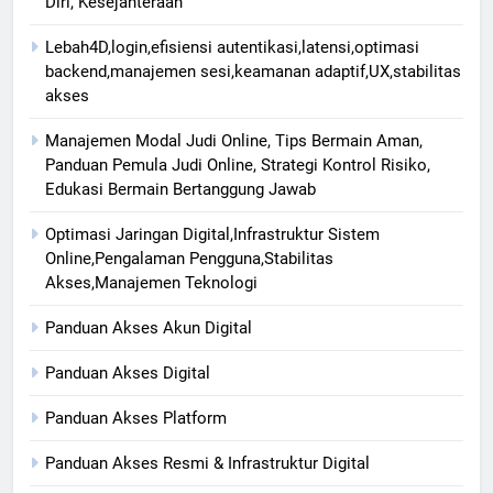
Diri, Kesejahteraan
Lebah4D,login,efisiensi autentikasi,latensi,optimasi
backend,manajemen sesi,keamanan adaptif,UX,stabilitas
akses
Manajemen Modal Judi Online, Tips Bermain Aman,
Panduan Pemula Judi Online, Strategi Kontrol Risiko,
Edukasi Bermain Bertanggung Jawab
Optimasi Jaringan Digital,Infrastruktur Sistem
Online,Pengalaman Pengguna,Stabilitas
Akses,Manajemen Teknologi
Panduan Akses Akun Digital
Panduan Akses Digital
Panduan Akses Platform
Panduan Akses Resmi & Infrastruktur Digital