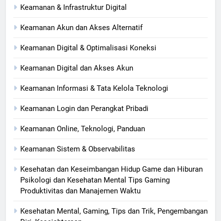
Keamanan & Infrastruktur Digital
Keamanan Akun dan Akses Alternatif
Keamanan Digital & Optimalisasi Koneksi
Keamanan Digital dan Akses Akun
Keamanan Informasi & Tata Kelola Teknologi
Keamanan Login dan Perangkat Pribadi
Keamanan Online, Teknologi, Panduan
Keamanan Sistem & Observabilitas
Kesehatan dan Keseimbangan Hidup Game dan Hiburan
Psikologi dan Kesehatan Mental Tips Gaming
Produktivitas dan Manajemen Waktu
Kesehatan Mental, Gaming, Tips dan Trik, Pengembangan