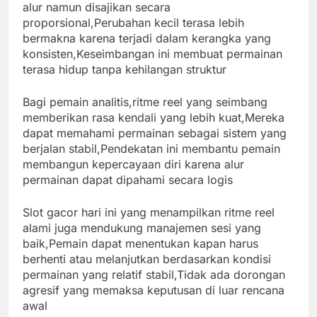
alur namun disajikan secara
proporsional,Perubahan kecil terasa lebih
bermakna karena terjadi dalam kerangka yang
konsisten,Keseimbangan ini membuat permainan
terasa hidup tanpa kehilangan struktur
Bagi pemain analitis,ritme reel yang seimbang
memberikan rasa kendali yang lebih kuat,Mereka
dapat memahami permainan sebagai sistem yang
berjalan stabil,Pendekatan ini membantu pemain
membangun kepercayaan diri karena alur
permainan dapat dipahami secara logis
Slot gacor hari ini yang menampilkan ritme reel
alami juga mendukung manajemen sesi yang
baik,Pemain dapat menentukan kapan harus
berhenti atau melanjutkan berdasarkan kondisi
permainan yang relatif stabil,Tidak ada dorongan
agresif yang memaksa keputusan di luar rencana
awal