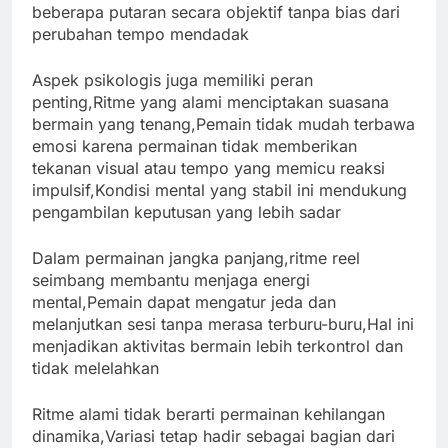
beberapa putaran secara objektif tanpa bias dari
perubahan tempo mendadak
Aspek psikologis juga memiliki peran
penting,Ritme yang alami menciptakan suasana
bermain yang tenang,Pemain tidak mudah terbawa
emosi karena permainan tidak memberikan
tekanan visual atau tempo yang memicu reaksi
impulsif,Kondisi mental yang stabil ini mendukung
pengambilan keputusan yang lebih sadar
Dalam permainan jangka panjang,ritme reel
seimbang membantu menjaga energi
mental,Pemain dapat mengatur jeda dan
melanjutkan sesi tanpa merasa terburu-buru,Hal ini
menjadikan aktivitas bermain lebih terkontrol dan
tidak melelahkan
Ritme alami tidak berarti permainan kehilangan
dinamika,Variasi tetap hadir sebagai bagian dari