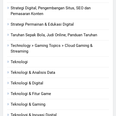
Strategi Digital, Pengembangan Situs, SEO dan
Pemasaran Konten
Strategi Permainan & Edukasi Digital
Taruhan Sepak Bola, Judi Online, Panduan Taruhan
Technology > Gaming Topics > Cloud Gaming &
Streaming
Teknologi
Teknologi & Analisis Data
Teknologi & Digital
Teknologi & Fitur Game
Teknologi & Gaming
Teknologi & Inovasi Digital