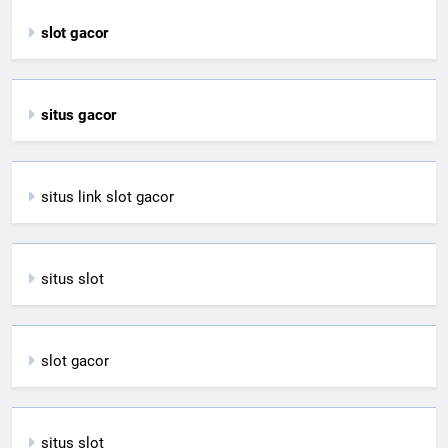
slot gacor
situs gacor
situs link slot gacor
situs slot
slot gacor
situs slot