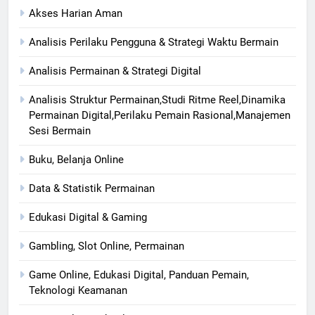
Akses Harian Aman
Analisis Perilaku Pengguna & Strategi Waktu Bermain
Analisis Permainan & Strategi Digital
Analisis Struktur Permainan,Studi Ritme Reel,Dinamika
Permainan Digital,Perilaku Pemain Rasional,Manajemen
Sesi Bermain
Buku, Belanja Online
Data & Statistik Permainan
Edukasi Digital & Gaming
Gambling, Slot Online, Permainan
Game Online, Edukasi Digital, Panduan Pemain,
Teknologi Keamanan