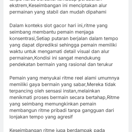
ekstrem,Keseimbangan ini menciptakan alur
permainan yang stabil dan mudah dipahami
Dalam konteks slot gacor hari ini,ritme yang
seimbang membantu pemain menjaga
konsentrasi,Setiap putaran berjalan dalam tempo
yang dapat diprediksi sehingga pemain memiliki
waktu untuk mengamati detail visual dan alur
permainan,Kondisi ini sangat mendukung
pendekatan bermain yang rasional dan terukur
Pemain yang menyukai ritme reel alami umumnya
memiliki gaya bermain yang sabar,Mereka tidak
terpancing oleh sensasi instan,melainkan
menikmati proses bermain secara bertahap,Ritme
yang seimbang memungkinkan pemain
membangun ritme pribadi tanpa gangguan dari
lonjakan tempo yang agresif
Keseimbangan ritme juga berdampak pada