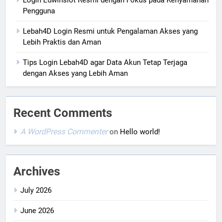
Login Edwinslot Resmi dengan Fokus pada Kenyamanan
Pengguna
Lebah4D Login Resmi untuk Pengalaman Akses yang
Lebih Praktis dan Aman
Tips Login Lebah4D agar Data Akun Tetap Terjaga
dengan Akses yang Lebih Aman
Recent Comments
A WordPress Commenter
on
Hello world!
Archives
July 2026
June 2026