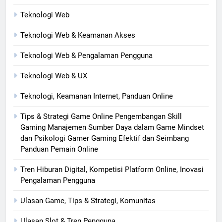
Teknologi Web
Teknologi Web & Keamanan Akses
Teknologi Web & Pengalaman Pengguna
Teknologi Web & UX
Teknologi, Keamanan Internet, Panduan Online
Tips & Strategi Game Online Pengembangan Skill
Gaming Manajemen Sumber Daya dalam Game Mindset
dan Psikologi Gamer Gaming Efektif dan Seimbang
Panduan Pemain Online
Tren Hiburan Digital, Kompetisi Platform Online, Inovasi
Pengalaman Pengguna
Ulasan Game, Tips & Strategi, Komunitas
Ulasan Slot & Tren Pengguna