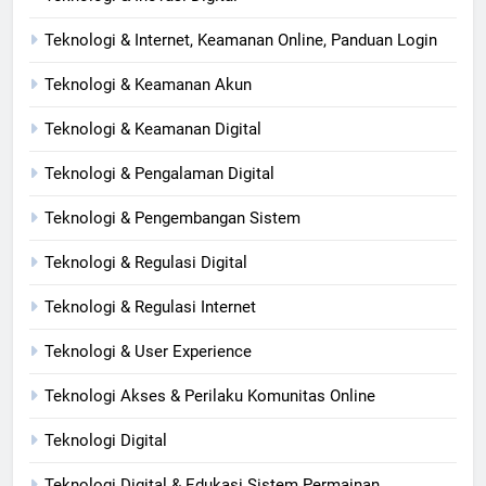
Teknologi & Internet, Keamanan Online, Panduan Login
Teknologi & Keamanan Akun
Teknologi & Keamanan Digital
Teknologi & Pengalaman Digital
Teknologi & Pengembangan Sistem
Teknologi & Regulasi Digital
Teknologi & Regulasi Internet
Teknologi & User Experience
Teknologi Akses & Perilaku Komunitas Online
Teknologi Digital
Teknologi Digital & Edukasi Sistem Permainan