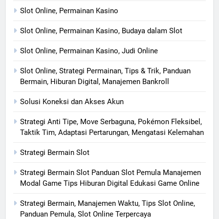
Slot Online, Permainan Kasino
Slot Online, Permainan Kasino, Budaya dalam Slot
Slot Online, Permainan Kasino, Judi Online
Slot Online, Strategi Permainan, Tips & Trik, Panduan
Bermain, Hiburan Digital, Manajemen Bankroll
Solusi Koneksi dan Akses Akun
Strategi Anti Tipe, Move Serbaguna, Pokémon Fleksibel,
Taktik Tim, Adaptasi Pertarungan, Mengatasi Kelemahan
Strategi Bermain Slot
Strategi Bermain Slot Panduan Slot Pemula Manajemen
Modal Game Tips Hiburan Digital Edukasi Game Online
Strategi Bermain, Manajemen Waktu, Tips Slot Online,
Panduan Pemula, Slot Online Terpercaya