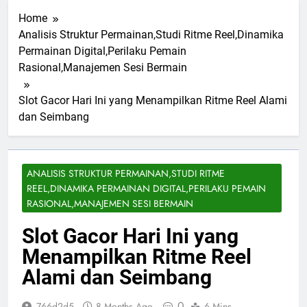
Home
Analisis Struktur Permainan,Studi Ritme Reel,Dinamika
Permainan Digital,Perilaku Pemain
Rasional,Manajemen Sesi Bermain
Slot Gacor Hari Ini yang Menampilkan Ritme Reel Alami
dan Seimbang
ANALISIS STRUKTUR PERMAINAN,STUDI RITME
REEL,DINAMIKA PERMAINAN DIGITAL,PERILAKU PEMAIN
RASIONAL,MANAJEMEN SESI BERMAIN
Slot Gacor Hari Ini yang
Menampilkan Ritme Reel
Alami dan Seimbang
0
766d2d5
8 Months Ago
6 Mins