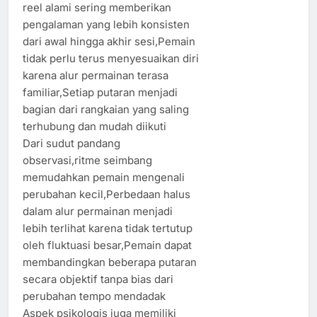
reel alami sering memberikan
pengalaman yang lebih konsisten
dari awal hingga akhir sesi,Pemain
tidak perlu terus menyesuaikan diri
karena alur permainan terasa
familiar,Setiap putaran menjadi
bagian dari rangkaian yang saling
terhubung dan mudah diikuti
Dari sudut pandang
observasi,ritme seimbang
memudahkan pemain mengenali
perubahan kecil,Perbedaan halus
dalam alur permainan menjadi
lebih terlihat karena tidak tertutup
oleh fluktuasi besar,Pemain dapat
membandingkan beberapa putaran
secara objektif tanpa bias dari
perubahan tempo mendadak
Aspek psikologis juga memiliki