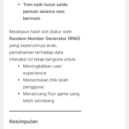
Tren naik-turun saldo
pemain selama sesi
bermain
Meskipun hasil slot diatur oleh
Random Number Generator (RNG)
yang sepenuhnya acak,
pemahaman terhadap data
interaksi ini tetap berguna untuk:
Meningkatkan user
experience
Menentukan titik lelah
pengguna
Merancang fitur game yang
lebih seimbang
Kesimpulan