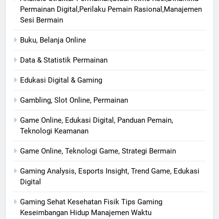
Permainan Digital,Perilaku Pemain Rasional,Manajemen
Sesi Bermain
Buku, Belanja Online
Data & Statistik Permainan
Edukasi Digital & Gaming
Gambling, Slot Online, Permainan
Game Online, Edukasi Digital, Panduan Pemain,
Teknologi Keamanan
Game Online, Teknologi Game, Strategi Bermain
Gaming Analysis, Esports Insight, Trend Game, Edukasi
Digital
Gaming Sehat Kesehatan Fisik Tips Gaming
Keseimbangan Hidup Manajemen Waktu