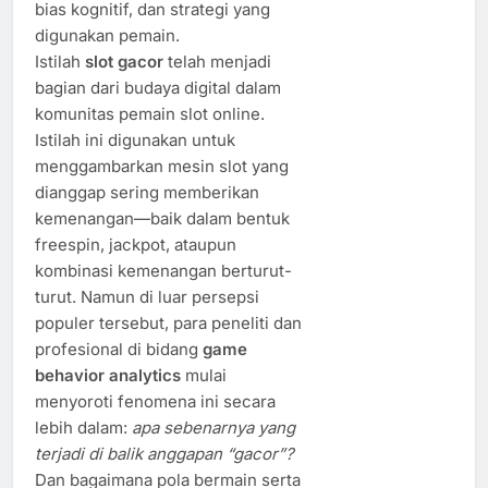
bias kognitif, dan strategi yang
digunakan pemain.
Istilah
slot gacor
telah menjadi
bagian dari budaya digital dalam
komunitas pemain slot online.
Istilah ini digunakan untuk
menggambarkan mesin slot yang
dianggap sering memberikan
kemenangan—baik dalam bentuk
freespin, jackpot, ataupun
kombinasi kemenangan berturut-
turut. Namun di luar persepsi
populer tersebut, para peneliti dan
profesional di bidang
game
behavior analytics
mulai
menyoroti fenomena ini secara
lebih dalam:
apa sebenarnya yang
terjadi di balik anggapan “gacor”?
Dan bagaimana pola bermain serta