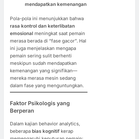
mendapatkan kemenangan
Pola-pola ini menunjukkan bahwa
rasa kontrol dan keterlibatan
emosional
meningkat saat pemain
merasa berada di “fase gacor”. Hal
ini juga menjelaskan mengapa
pemain sering sulit berhenti
meskipun sudah mendapatkan
kemenangan yang signifikan—
mereka merasa mesin sedang
dalam fase yang menguntungkan.
Faktor Psikologis yang
Berperan
Dalam kajian behavior analytics,
beberapa
bias kognitif
kerap
memengaruhi keputusan pemain: