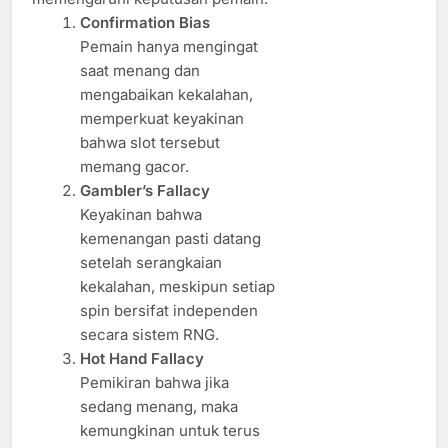
Confirmation Bias
Pemain hanya mengingat
saat menang dan
mengabaikan kekalahan,
memperkuat keyakinan
bahwa slot tersebut
memang gacor.
Gambler’s Fallacy
Keyakinan bahwa
kemenangan pasti datang
setelah serangkaian
kekalahan, meskipun setiap
spin bersifat independen
secara sistem RNG.
Hot Hand Fallacy
Pemikiran bahwa jika
sedang menang, maka
kemungkinan untuk terus