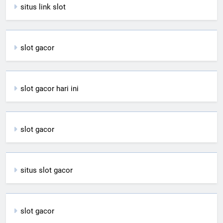
situs link slot
slot gacor
slot gacor hari ini
slot gacor
situs slot gacor
slot gacor