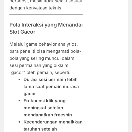
persepsi, meski tidak selalu sesuai
dengan kenyataan teknis.
Pola Interaksi yang Menandai
Slot Gacor
Melalui game behavior analytics,
para peneliti bisa mengamati pola-
pola yang sering muncul dalam
sesi permainan yang diklaim
“gacor” oleh pemain, seperti:
Durasi sesi bermain lebih
lama saat pemain merasa
gacor
Frekuensi klik yang
meningkat setelah
mendapatkan freespin
Kecenderungan menaikkan
taruhan setelah