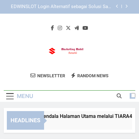
Skip
Login Edwinslot Resmi dengan Fokus pada
to
Kenyamanan Pengguna
content
Lebah4D Login Resmi untuk Pengalaman Akses
yang Lebih Praktis dan Aman
Cara Mengatasi Kendala Halaman Utama melalui
TIARA4D Link Alternatif
EDWINSLOT Login Alternatif sebagai Solusi Saat
Halaman Utama Tidak Stabil
Login Edwinslot Resmi dengan Fokus pada
Kenyamanan Pengguna
Marketing Mobil
Dapatkan Informasi Promo Dan Produk
Lebah4D Login Resmi untuk Pengalaman Akses
NEWSLETTER
RANDOM NEWS
Suzuki
yang Lebih Praktis dan Aman
Mobil Suzuki Di Marketing Mobil Suzuki.
MENU
ra Mengatasi Kendala Halaman Utama melalui TIARA4D Link A
HEADLINES
Weeks Ago