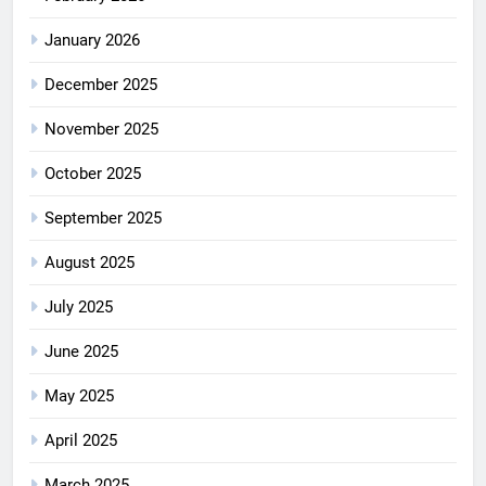
January 2026
December 2025
November 2025
October 2025
September 2025
August 2025
July 2025
June 2025
May 2025
April 2025
March 2025