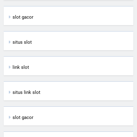
slot gacor
situs slot
link slot
situs link slot
slot gacor