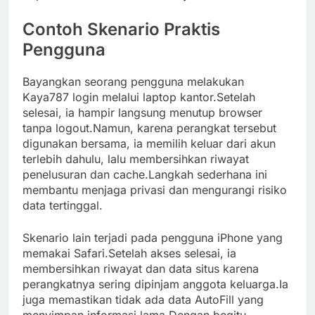
Contoh Skenario Praktis
Pengguna
Bayangkan seorang pengguna melakukan
Kaya787 login melalui laptop kantor.Setelah
selesai, ia hampir langsung menutup browser
tanpa logout.Namun, karena perangkat tersebut
digunakan bersama, ia memilih keluar dari akun
terlebih dahulu, lalu membersihkan riwayat
penelusuran dan cache.Langkah sederhana ini
membantu menjaga privasi dan mengurangi risiko
data tertinggal.
Skenario lain terjadi pada pengguna iPhone yang
memakai Safari.Setelah akses selesai, ia
membersihkan riwayat dan data situs karena
perangkatnya sering dipinjam anggota keluarga.Ia
juga memastikan tidak ada data AutoFill yang
menyimpan informasi lama.Dengan begitu,