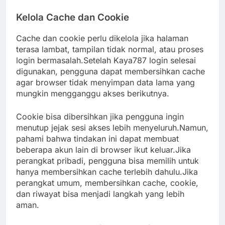
Kelola Cache dan Cookie
Cache dan cookie perlu dikelola jika halaman
terasa lambat, tampilan tidak normal, atau proses
login bermasalah.Setelah Kaya787 login selesai
digunakan, pengguna dapat membersihkan cache
agar browser tidak menyimpan data lama yang
mungkin mengganggu akses berikutnya.
Cookie bisa dibersihkan jika pengguna ingin
menutup jejak sesi akses lebih menyeluruh.Namun,
pahami bahwa tindakan ini dapat membuat
beberapa akun lain di browser ikut keluar.Jika
perangkat pribadi, pengguna bisa memilih untuk
hanya membersihkan cache terlebih dahulu.Jika
perangkat umum, membersihkan cache, cookie,
dan riwayat bisa menjadi langkah yang lebih
aman.