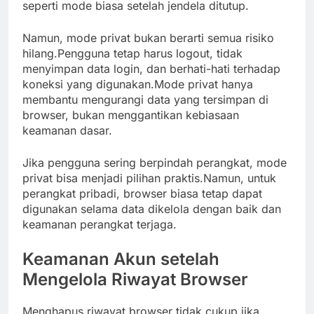
seperti mode biasa setelah jendela ditutup.
Namun, mode privat bukan berarti semua risiko
hilang.Pengguna tetap harus logout, tidak
menyimpan data login, dan berhati-hati terhadap
koneksi yang digunakan.Mode privat hanya
membantu mengurangi data yang tersimpan di
browser, bukan menggantikan kebiasaan
keamanan dasar.
Jika pengguna sering berpindah perangkat, mode
privat bisa menjadi pilihan praktis.Namun, untuk
perangkat pribadi, browser biasa tetap dapat
digunakan selama data dikelola dengan baik dan
keamanan perangkat terjaga.
Keamanan Akun setelah
Mengelola Riwayat Browser
Menghapus riwayat browser tidak cukup jika