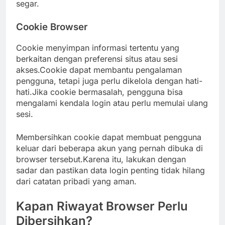
segar.
Cookie Browser
Cookie menyimpan informasi tertentu yang
berkaitan dengan preferensi situs atau sesi
akses.Cookie dapat membantu pengalaman
pengguna, tetapi juga perlu dikelola dengan hati-
hati.Jika cookie bermasalah, pengguna bisa
mengalami kendala login atau perlu memulai ulang
sesi.
Membersihkan cookie dapat membuat pengguna
keluar dari beberapa akun yang pernah dibuka di
browser tersebut.Karena itu, lakukan dengan
sadar dan pastikan data login penting tidak hilang
dari catatan pribadi yang aman.
Kapan Riwayat Browser Perlu
Dibersihkan?