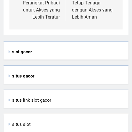
Perangkat Pribadi
Tetap Terjaga
untuk Akses yang
dengan Akses yang
Lebih Teratur
Lebih Aman
slot gacor
situs gacor
situs link slot gacor
situs slot