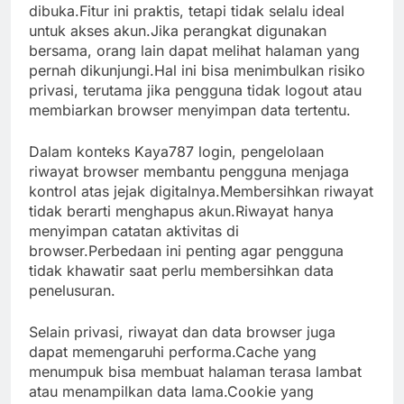
dibuka.Fitur ini praktis, tetapi tidak selalu ideal
untuk akses akun.Jika perangkat digunakan
bersama, orang lain dapat melihat halaman yang
pernah dikunjungi.Hal ini bisa menimbulkan risiko
privasi, terutama jika pengguna tidak logout atau
membiarkan browser menyimpan data tertentu.
Dalam konteks Kaya787 login, pengelolaan
riwayat browser membantu pengguna menjaga
kontrol atas jejak digitalnya.Membersihkan riwayat
tidak berarti menghapus akun.Riwayat hanya
menyimpan catatan aktivitas di
browser.Perbedaan ini penting agar pengguna
tidak khawatir saat perlu membersihkan data
penelusuran.
Selain privasi, riwayat dan data browser juga
dapat memengaruhi performa.Cache yang
menumpuk bisa membuat halaman terasa lambat
atau menampilkan data lama.Cookie yang