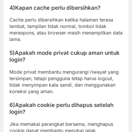
4)Kapan cache perlu dibersihkan?
Cache perlu dibersihkan ketika halaman terasa
lambat, tampilan tidak normal, tombol tidak
merespons, atau browser masih menampilkan data
lama.
5)Apakah mode privat cukup aman untuk
login?
Mode privat membantu mengurangi riwayat yang
tersimpan, tetapi pengguna tetap harus logout,
tidak menyimpan kata sandi, dan menggunakan
koneksi yang aman.
6)Apakah cookie perlu dihapus setelah
login?
Jika memakai perangkat bersama, menghapus
cookie dapat membantu menutup jejak