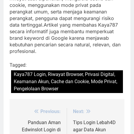
cookie, menggunakan mode privat pada
perangkat umum, serta menjaga keamanan
perangkat, pengguna dapat mengurangi risiko
data tertinggal.Artikel yang membahas Kaya787
secara informatif juga membantu memperkuat
brand keyword di Google karena menjawab
kebutuhan pencarian secara natural, relevan, dan
profesional.
Tagged:
Kaya787 Login, Riwayat Browser, Privasi Digital,
Keamanan Akun, Cache dan Cookie, Mode Privat,
Pengelolaan Browser
Previous:
Next:
Post
navigation
Panduan Aman
Tips Login Lebah4D
Edwinslot Login di
agar Data Akun