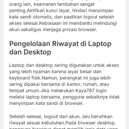
orang lain, keamanan tambahan sangat
penting.Aktifkan kunci layar, hindari menyimpan
kata sandi otomatis, dan pastikan logout setelah
akses selesai.Kebiasaan ini membantu melindungi
akun sekaligus menjaga privasi browser.
Pengelolaan Riwayat di Laptop
dan Desktop
Laptop dan desktop sering digunakan untuk akses
yang lebih nyaman karena layar besar dan
keyboard fisik.Namun, perangkat ini juga lebih
sering dipakai bersama di kantor, rumah, atau
tempat umum.Jika melakukan Kaya787 login
melalui laptop bersama, pengguna sebaiknya tidak
menyimpan kata sandi di browser.
Setelah selesai, logout dari akun, lalu bersihkan
riwayat sesuai kebutuhan.Pada browser desktop,
pengguna biasanya dapat memilih jenis data yang