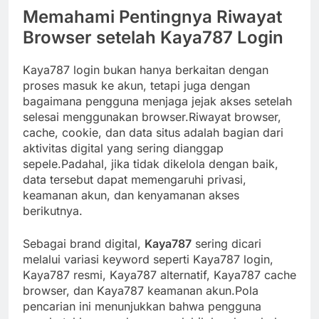
Memahami Pentingnya Riwayat
Browser setelah Kaya787 Login
Kaya787 login bukan hanya berkaitan dengan
proses masuk ke akun, tetapi juga dengan
bagaimana pengguna menjaga jejak akses setelah
selesai menggunakan browser.Riwayat browser,
cache, cookie, dan data situs adalah bagian dari
aktivitas digital yang sering dianggap
sepele.Padahal, jika tidak dikelola dengan baik,
data tersebut dapat memengaruhi privasi,
keamanan akun, dan kenyamanan akses
berikutnya.
Sebagai brand digital,
Kaya787
sering dicari
melalui variasi keyword seperti Kaya787 login,
Kaya787 resmi, Kaya787 alternatif, Kaya787 cache
browser, dan Kaya787 keamanan akun.Pola
pencarian ini menunjukkan bahwa pengguna