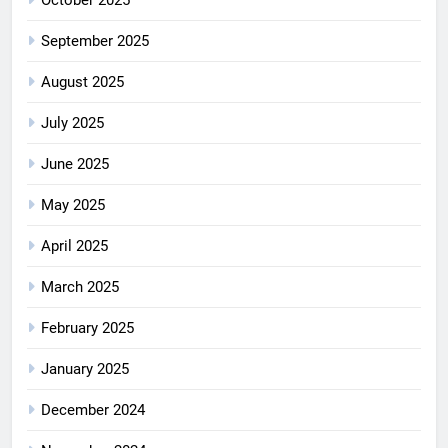
October 2025
September 2025
August 2025
July 2025
June 2025
May 2025
April 2025
March 2025
February 2025
January 2025
December 2024