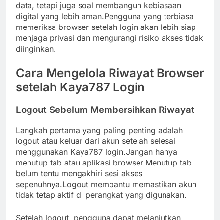
data, tetapi juga soal membangun kebiasaan
digital yang lebih aman.Pengguna yang terbiasa
memeriksa browser setelah login akan lebih siap
menjaga privasi dan mengurangi risiko akses tidak
diinginkan.
Cara Mengelola Riwayat Browser
setelah Kaya787 Login
Logout Sebelum Membersihkan Riwayat
Langkah pertama yang paling penting adalah
logout atau keluar dari akun setelah selesai
menggunakan Kaya787 login.Jangan hanya
menutup tab atau aplikasi browser.Menutup tab
belum tentu mengakhiri sesi akses
sepenuhnya.Logout membantu memastikan akun
tidak tetap aktif di perangkat yang digunakan.
Setelah logout, pengguna dapat melanjutkan