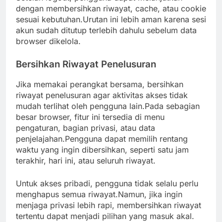
dengan membersihkan riwayat, cache, atau cookie
sesuai kebutuhan.Urutan ini lebih aman karena sesi
akun sudah ditutup terlebih dahulu sebelum data
browser dikelola.
Bersihkan Riwayat Penelusuran
Jika memakai perangkat bersama, bersihkan
riwayat penelusuran agar aktivitas akses tidak
mudah terlihat oleh pengguna lain.Pada sebagian
besar browser, fitur ini tersedia di menu
pengaturan, bagian privasi, atau data
penjelajahan.Pengguna dapat memilih rentang
waktu yang ingin dibersihkan, seperti satu jam
terakhir, hari ini, atau seluruh riwayat.
Untuk akses pribadi, pengguna tidak selalu perlu
menghapus semua riwayat.Namun, jika ingin
menjaga privasi lebih rapi, membersihkan riwayat
tertentu dapat menjadi pilihan yang masuk akal.