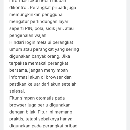
informasi akun lebih mudah
dikontrol. Perangkat pribadi juga
memungkinkan pengguna
mengatur perlindungan layar
seperti PIN, pola, sidik jari, atau
pengenalan wajah.
Hindari login melalui perangkat
umum atau perangkat yang sering
digunakan banyak orang. Jika
terpaksa memakai perangkat
bersama, jangan menyimpan
informasi akun di browser dan
pastikan keluar dari akun setelah
selesai.
Fitur simpan otomatis pada
browser juga perlu digunakan
dengan bijak. Fitur ini memang
praktis, tetapi sebaiknya hanya
digunakan pada perangkat pribadi