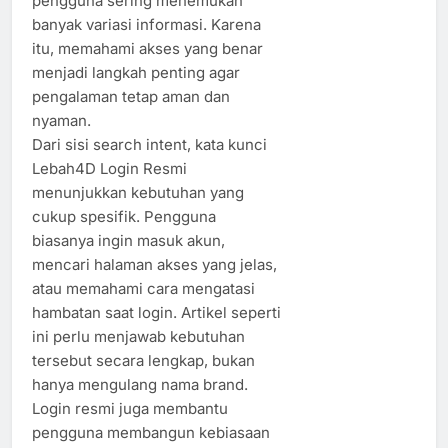
pengguna sering menemukan
banyak variasi informasi. Karena
itu, memahami akses yang benar
menjadi langkah penting agar
pengalaman tetap aman dan
nyaman.
Dari sisi search intent, kata kunci
Lebah4D Login Resmi
menunjukkan kebutuhan yang
cukup spesifik. Pengguna
biasanya ingin masuk akun,
mencari halaman akses yang jelas,
atau memahami cara mengatasi
hambatan saat login. Artikel seperti
ini perlu menjawab kebutuhan
tersebut secara lengkap, bukan
hanya mengulang nama brand.
Login resmi juga membantu
pengguna membangun kebiasaan