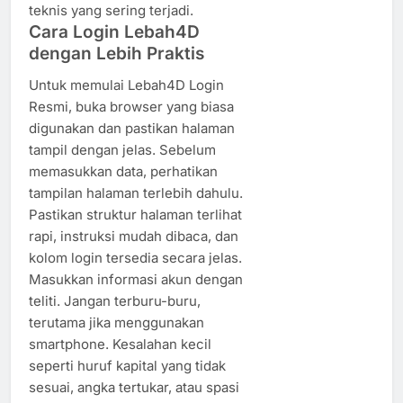
teknis yang sering terjadi.
Cara Login Lebah4D
dengan Lebih Praktis
Untuk memulai Lebah4D Login
Resmi, buka browser yang biasa
digunakan dan pastikan halaman
tampil dengan jelas. Sebelum
memasukkan data, perhatikan
tampilan halaman terlebih dahulu.
Pastikan struktur halaman terlihat
rapi, instruksi mudah dibaca, dan
kolom login tersedia secara jelas.
Masukkan informasi akun dengan
teliti. Jangan terburu-buru,
terutama jika menggunakan
smartphone. Kesalahan kecil
seperti huruf kapital yang tidak
sesuai, angka tertukar, atau spasi