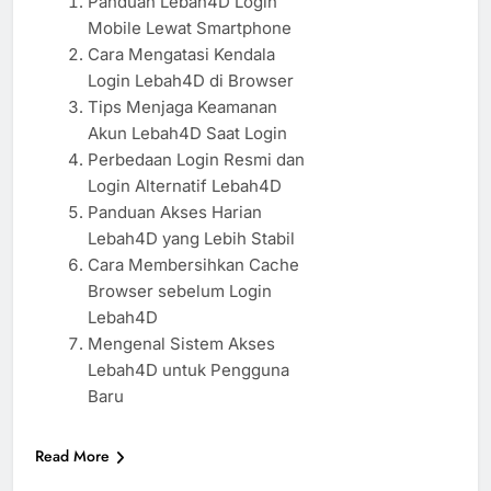
Panduan Lebah4D Login
Mobile Lewat Smartphone
Cara Mengatasi Kendala
Login Lebah4D di Browser
Tips Menjaga Keamanan
Akun Lebah4D Saat Login
Perbedaan Login Resmi dan
Login Alternatif Lebah4D
Panduan Akses Harian
Lebah4D yang Lebih Stabil
Cara Membersihkan Cache
Browser sebelum Login
Lebah4D
Mengenal Sistem Akses
Lebah4D untuk Pengguna
Baru
Read More