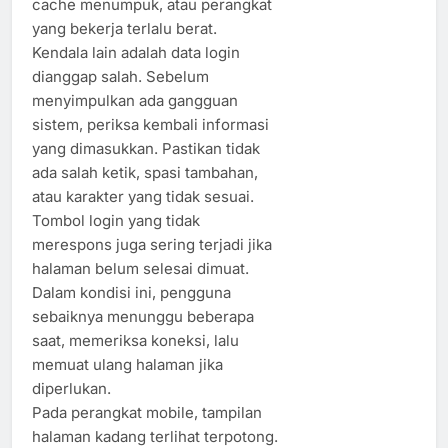
cache menumpuk, atau perangkat
yang bekerja terlalu berat.
Kendala lain adalah data login
dianggap salah. Sebelum
menyimpulkan ada gangguan
sistem, periksa kembali informasi
yang dimasukkan. Pastikan tidak
ada salah ketik, spasi tambahan,
atau karakter yang tidak sesuai.
Tombol login yang tidak
merespons juga sering terjadi jika
halaman belum selesai dimuat.
Dalam kondisi ini, pengguna
sebaiknya menunggu beberapa
saat, memeriksa koneksi, lalu
memuat ulang halaman jika
diperlukan.
Pada perangkat mobile, tampilan
halaman kadang terlihat terpotong.