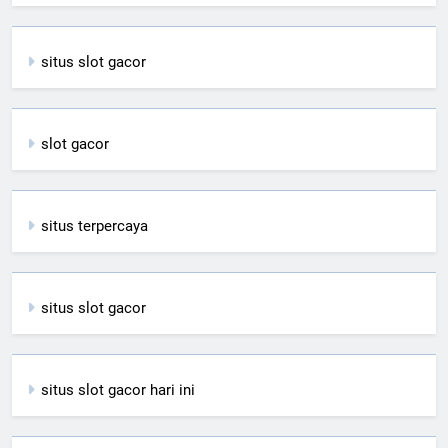
situs slot gacor
slot gacor
situs terpercaya
situs slot gacor
situs slot gacor hari ini