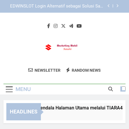
Skip
Login Edwinslot Resmi dengan Fokus pada
to
Kenyamanan Pengguna
content
Lebah4D Login Resmi untuk Pengalaman Akses
yang Lebih Praktis dan Aman
Cara Mengatasi Kendala Halaman Utama melalui
TIARA4D Link Alternatif
EDWINSLOT Login Alternatif sebagai Solusi Saat
Halaman Utama Tidak Stabil
Login Edwinslot Resmi dengan Fokus pada
Kenyamanan Pengguna
Marketing Mobil
Dapatkan Informasi Promo Dan Produk
Lebah4D Login Resmi untuk Pengalaman Akses
NEWSLETTER
RANDOM NEWS
Suzuki
yang Lebih Praktis dan Aman
Mobil Suzuki Di Marketing Mobil Suzuki.
MENU
ara Mengatasi Kendala Halaman Utama melalui TIARA4D Link A
HEADLINES
Weeks Ago