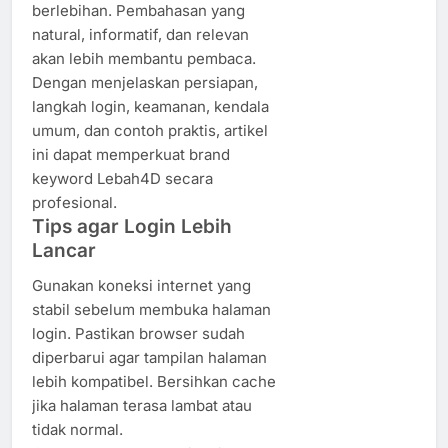
berlebihan. Pembahasan yang
natural, informatif, dan relevan
akan lebih membantu pembaca.
Dengan menjelaskan persiapan,
langkah login, keamanan, kendala
umum, dan contoh praktis, artikel
ini dapat memperkuat brand
keyword Lebah4D secara
profesional.
Tips agar Login Lebih
Lancar
Gunakan koneksi internet yang
stabil sebelum membuka halaman
login. Pastikan browser sudah
diperbarui agar tampilan halaman
lebih kompatibel. Bersihkan cache
jika halaman terasa lambat atau
tidak normal.