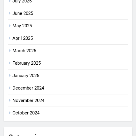
July 2025
June 2025
May 2025
April 2025
March 2025
February 2025
January 2025
December 2024
November 2024
October 2024