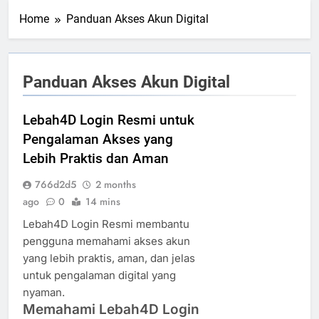
Home
Panduan Akses Akun Digital
Panduan Akses Akun Digital
Lebah4D Login Resmi untuk
Pengalaman Akses yang
Lebih Praktis dan Aman
766d2d5
2 months
ago
0
14 mins
Lebah4D Login Resmi membantu
pengguna memahami akses akun
yang lebih praktis, aman, dan jelas
untuk pengalaman digital yang
nyaman.
Memahami Lebah4D Login