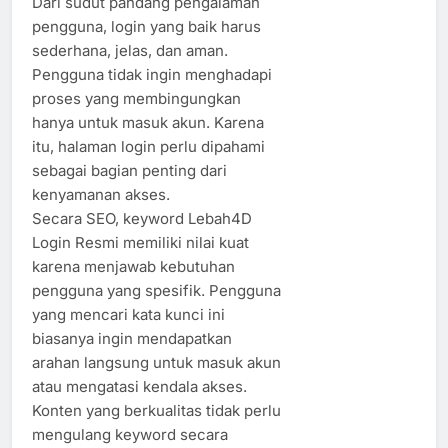
Dari sudut pandang pengalaman
pengguna, login yang baik harus
sederhana, jelas, dan aman.
Pengguna tidak ingin menghadapi
proses yang membingungkan
hanya untuk masuk akun. Karena
itu, halaman login perlu dipahami
sebagai bagian penting dari
kenyamanan akses.
Secara SEO, keyword Lebah4D
Login Resmi memiliki nilai kuat
karena menjawab kebutuhan
pengguna yang spesifik. Pengguna
yang mencari kata kunci ini
biasanya ingin mendapatkan
arahan langsung untuk masuk akun
atau mengatasi kendala akses.
Konten yang berkualitas tidak perlu
mengulang keyword secara