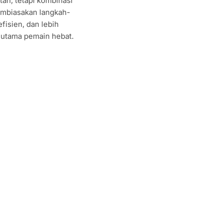
an, tetapi kombinasi
embiasakan langkah-
fisien, dan lebih
a utama pemain hebat.