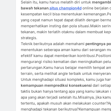
Selain itu, kamu harus melatih diri untuk
mengambil
bawah tekanan
.
situs champion4d
online berjalan 
kesempatan kecil bisa menentukan kemenangan.P
yang cepat namun tepat dapat dilatih dengan berma
memperhatikan insting dan pola situasi.Makin ser
tekanan, makin terlatih otakmu dalam membuat ke
strategis.
Teknik berikutnya adalah memahami
pentingnya po
menentukan seberapa aman kamu dari serangan m
efektif kamu dapat memberikan kontribusi.Position
mengurangi risiko kematian dan meningkatkan pe
pertarungan.Kamu harus belajar memilih tempat a
terrain, serta melihat angle terbaik untuk menyeran
Untuk menghadapi situasi kompleks, kamu juga ha
kemampuan memprediksi konsekuensi
dari setia
taktis bukan hanya tentang apa yang kamu lakukan sa
apa yang akan terjadi setelah itu.Misalnya, jika ka
tertentu, apakah musuh akan melakukan counter?Ap
menghadapi tekanan berikutnya?Kemampuan memp