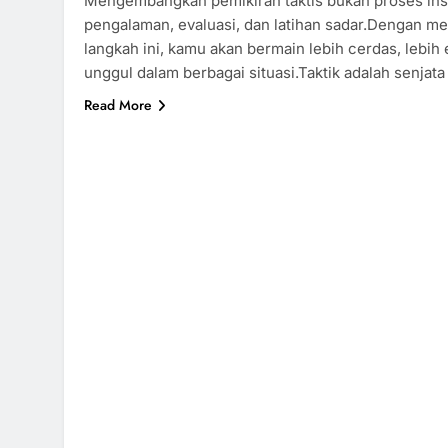
Mengembangkan pemikiran taktis bukan proses inst
pengalaman, evaluasi, dan latihan sadar.Dengan m
langkah ini, kamu akan bermain lebih cerdas, lebih e
unggul dalam berbagai situasi.Taktik adalah senjat
Read More