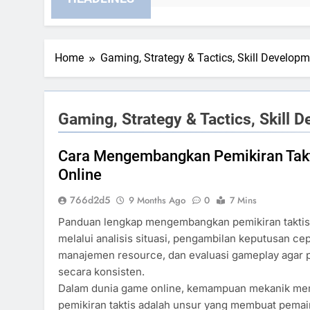
Home
Gaming, Strategy & Tactics, Skill Develop
Gaming, Strategy & Tactics, Skill
Cara Mengembangkan Pemikiran Takt
Online
766d2d5
9 Months Ago
0
7 Mins
Panduan lengkap mengembangkan pemikiran taktis 
melalui analisis situasi, pengambilan keputusan c
manajemen resource, dan evaluasi gameplay agar 
secara konsisten.
Dalam dunia game online, kemampuan mekanik mem
pemikiran taktis adalah unsur yang membuat pema