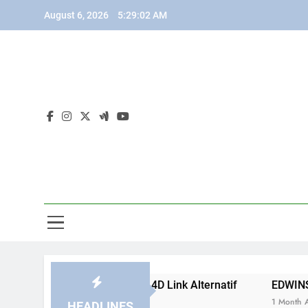
Skip
August 6, 2026
5:29:03 AM
to
content
Mar
Dapatkan 
a melalui TIARA4D Link Alternatif
EDWINSLOT Login Al
1 Month Ago
HEADLINES