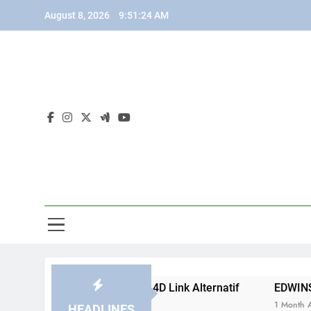
Skip
August 8, 2026
9:51:25 AM
to
content
Mar
Dapatkan 
ma melalui TIARA4D Link Alternatif
EDWINSLOT Login Al
1 Month Ago
HEADLINES