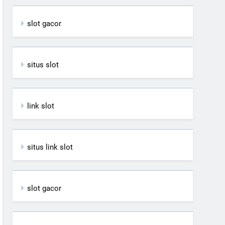
slot gacor
situs slot
link slot
situs link slot
slot gacor