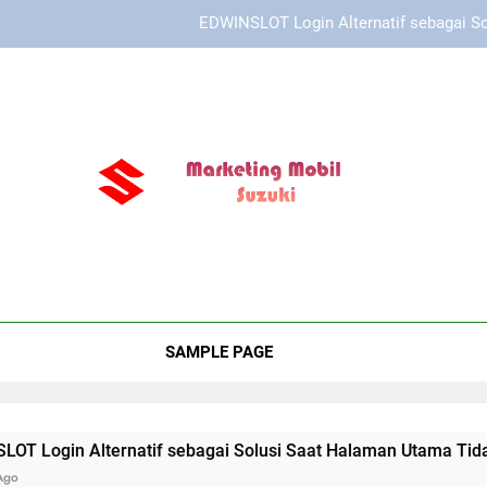
EDWINSLOT Login Alternatif sebagai So
Login Edwinslot Resmi den
Lebah4D Login Resmi untuk Pengalama
Cara Mengatasi Kendala Halaman U
EDWINSLOT Login Alternatif sebagai So
Login Edwinslot Resmi den
keting Mobil Suzuki
Informasi Promo Dan Produk Mobil Suzuki Di Marketing Mobil 
Lebah4D Login Resmi untuk Pengalama
SAMPLE PAGE
ternatif sebagai Solusi Saat Halaman Utama Tidak Stabil