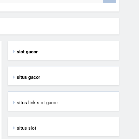
slot gacor
situs gacor
situs link slot gacor
situs slot