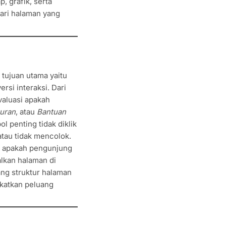
, grafik, serta
dari halaman yang
tujuan utama yaitu
si interaksi. Dari
valuasi apakah
uran
, atau
Bantuan
ol penting tidak diklik
tau tidak mencolok.
n apakah pengunjung
lkan halaman di
ang struktur halaman
gkatkan peluang