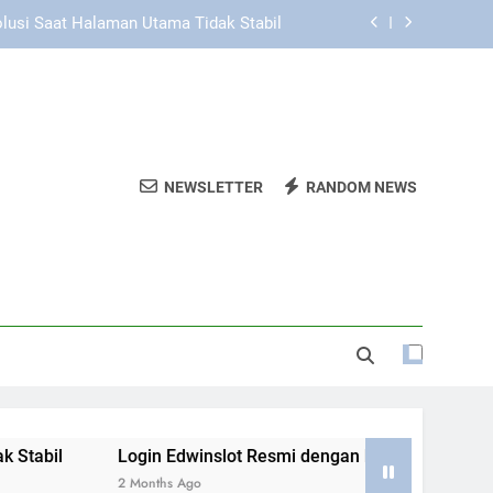
lusi Saat Halaman Utama Tidak Stabil
gan Fokus pada Kenyamanan Pengguna
n Akses yang Lebih Praktis dan Aman
tama melalui TIARA4D Link Alternatif
NEWSLETTER
RANDOM NEWS
lusi Saat Halaman Utama Tidak Stabil
gan Fokus pada Kenyamanan Pengguna
Suzuki.
n Akses yang Lebih Praktis dan Aman
Login Edwinslot Resmi dengan Fokus pada Kenyamanan P
2 Months Ago