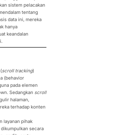
kan sistem pelacakan
 mendalam tentang
is data ini, mereka
ak hanya
uat keandalan
i.
(
scroll tracking
)
a (behavior
gguna pada elemen
down. Sedangkan
scroll
ulir halaman,
ereka terhadap konten
n layanan pihak
a dikumpulkan secara