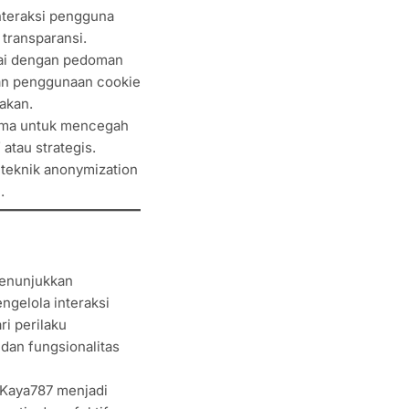
nteraksi pengguna
transparansi.
uai dengan pedoman
uan penggunaan cookie
akan.
tama untuk mencegah
atau strategis.
eknik anonymization
.
menunjukkan
gelola interaksi
i perilaku
dan fungsionalitas
 Kaya787 menjadi