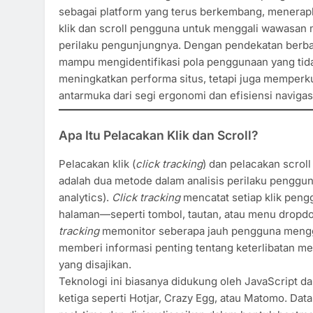
sebagai platform yang terus berkembang, menerap
klik dan scroll pengguna untuk menggali wawasan
perilaku pengunjungnya. Dengan pendekatan berbas
mampu mengidentifikasi pola penggunaan yang tid
meningkatkan performa situs, tetapi juga memperk
antarmuka dari segi ergonomi dan efisiensi navigas
Apa Itu Pelacakan Klik dan Scroll?
Pelacakan klik (
click tracking
) dan pelacakan scroll 
adalah dua metode dalam analisis perilaku penggun
analytics).
Click tracking
mencatat setiap klik pen
halaman—seperti tombol, tautan, atau menu drop
tracking
memonitor seberapa jauh pengguna mengg
memberi informasi penting tentang keterlibatan m
yang disajikan.
Teknologi ini biasanya didukung oleh JavaScript da
ketiga seperti Hotjar, Crazy Egg, atau Matomo. Dat