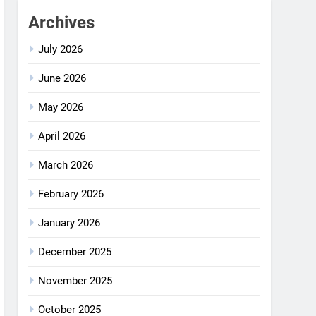
Archives
July 2026
June 2026
May 2026
April 2026
March 2026
February 2026
January 2026
December 2025
November 2025
October 2025