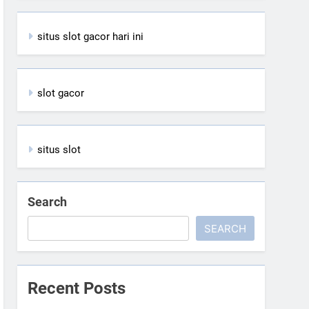
situs slot gacor hari ini
slot gacor
situs slot
Search
SEARCH
Recent Posts