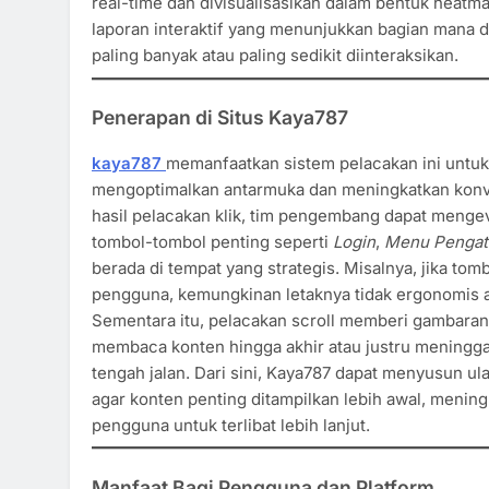
real-time dan divisualisasikan dalam bentuk heatmap
laporan interaktif yang menunjukkan bagian mana 
paling banyak atau paling sedikit diinteraksikan.
Penerapan di Situs Kaya787
kaya787
memanfaatkan sistem pelacakan ini untuk 
mengoptimalkan antarmuka dan meningkatkan konver
hasil pelacakan klik, tim pengembang dapat menge
tombol-tombol penting seperti
Login
,
Menu Pengat
berada di tempat yang strategis. Misalnya, jika tomb
pengguna, kemungkinan letaknya tidak ergonomis a
Sementara itu, pelacakan scroll memberi gambara
membaca konten hingga akhir atau justru meningga
tengah jalan. Dari sini, Kaya787 dapat menyusun ul
agar konten penting ditampilkan lebih awal, menin
pengguna untuk terlibat lebih lanjut.
Manfaat Bagi Pengguna dan Platform