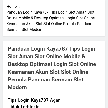
Home
Panduan Login Kaya787 Tips Login Slot Aman Slot
Online Mobile & Desktop Optimasi Login Slot Online
Keamanan Akun Slot Slot Online Pemula Panduan
Bermain Slot Modern
Panduan Login Kaya787 Tips Login
Slot Aman Slot Online Mobile &
Desktop Optimasi Login Slot Online
Keamanan Akun Slot Slot Online
Pemula Panduan Bermain Slot
Modern
Tips Login Kaya787 Agar
Tidak Terblokir