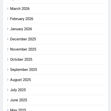
March 2026
February 2026
January 2026
December 2025
November 2025
October 2025
September 2025
August 2025
July 2025
June 2025
May 2025