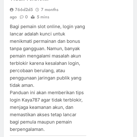
766d2d5
7 months
ago
0
5 mins
Bagi pemain slot online, login yang
lancar adalah kunci untuk
menikmati permainan dan bonus
tanpa gangguan. Namun, banyak
pemain mengalami masalah akun
terblokir karena kesalahan login,
percobaan berulang, atau
penggunaan jaringan publik yang
tidak aman.
Panduan ini akan memberikan tips
login Kaya787 agar tidak terblokir,
menjaga keamanan akun, dan
memastikan akses tetap lancar
bagi pemula maupun pemain
berpengalaman.