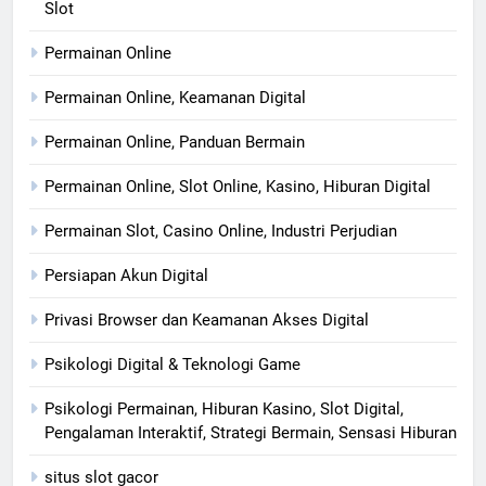
Slot
Permainan Online
Permainan Online, Keamanan Digital
Permainan Online, Panduan Bermain
Permainan Online, Slot Online, Kasino, Hiburan Digital
Permainan Slot, Casino Online, Industri Perjudian
Persiapan Akun Digital
Privasi Browser dan Keamanan Akses Digital
Psikologi Digital & Teknologi Game
Psikologi Permainan, Hiburan Kasino, Slot Digital,
Pengalaman Interaktif, Strategi Bermain, Sensasi Hiburan
situs slot gacor