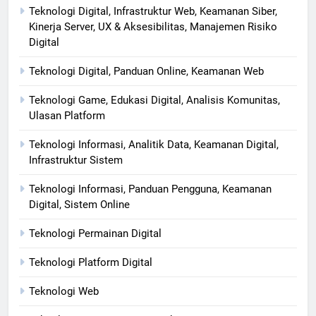
Teknologi Digital, Infrastruktur Web, Keamanan Siber,
Kinerja Server, UX & Aksesibilitas, Manajemen Risiko
Digital
Teknologi Digital, Panduan Online, Keamanan Web
Teknologi Game, Edukasi Digital, Analisis Komunitas,
Ulasan Platform
Teknologi Informasi, Analitik Data, Keamanan Digital,
Infrastruktur Sistem
Teknologi Informasi, Panduan Pengguna, Keamanan
Digital, Sistem Online
Teknologi Permainan Digital
Teknologi Platform Digital
Teknologi Web