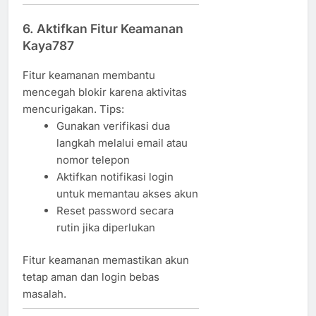
6. Aktifkan Fitur Keamanan
Kaya787
Fitur keamanan membantu
mencegah blokir karena aktivitas
mencurigakan. Tips:
Gunakan verifikasi dua
langkah melalui email atau
nomor telepon
Aktifkan notifikasi login
untuk memantau akses akun
Reset password secara
rutin jika diperlukan
Fitur keamanan memastikan akun
tetap aman dan login bebas
masalah.