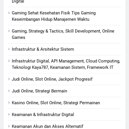
Digital
Gaming Sehat Kesehatan Fisik Tips Gaming
Keseimbangan Hidup Manajemen Waktu
Gaming, Strategy & Tactics, Skill Development, Online
Games
Infrastruktur & Arsitektur Sistem
Infrastruktur Digital, API Management, Cloud Computing,
Teknologi Kaya787, Keamanan Sistem, Framework IT
Judi Online, Slot Online, Jackpot Progresif
Judi Online, Strategi Bermain
Kasino Online, Slot Online, Strategi Permainan
Keamanan & Infrastruktur Digital
Keamanan Akun dan Akses Alternatif