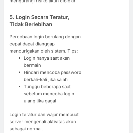
mengurangi risiko akun diblokir.
5. Login Secara Teratur,
Tidak Berlebihan
Percobaan login berulang dengan
cepat dapat dianggap
mencurigakan oleh sistem. Tips:
Login hanya saat akan
bermain
Hindari mencoba password
berkali-kali jika salah
Tunggu beberapa saat
sebelum mencoba login
ulang jika gagal
Login teratur dan wajar membuat
server mengenali aktivitas akun
sebagai normal.