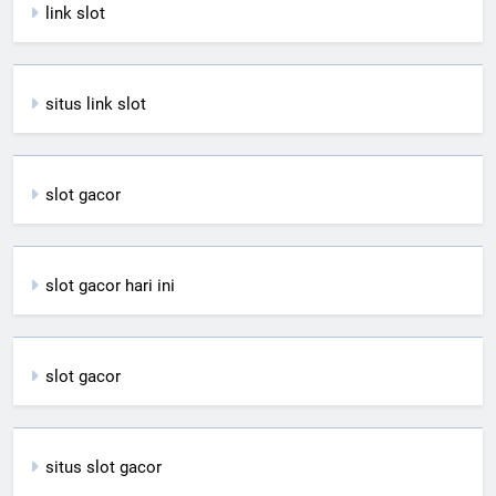
link slot
situs link slot
slot gacor
slot gacor hari ini
slot gacor
situs slot gacor