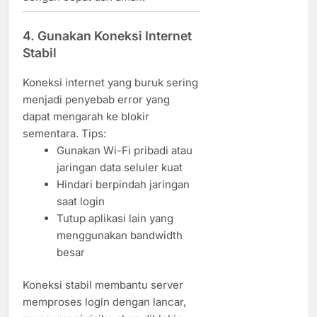
4. Gunakan Koneksi Internet
Stabil
Koneksi internet yang buruk sering
menjadi penyebab error yang
dapat mengarah ke blokir
sementara. Tips:
Gunakan Wi-Fi pribadi atau
jaringan data seluler kuat
Hindari berpindah jaringan
saat login
Tutup aplikasi lain yang
menggunakan bandwidth
besar
Koneksi stabil membantu server
memproses login dengan lancar,