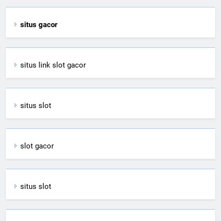
situs gacor
situs link slot gacor
situs slot
slot gacor
situs slot