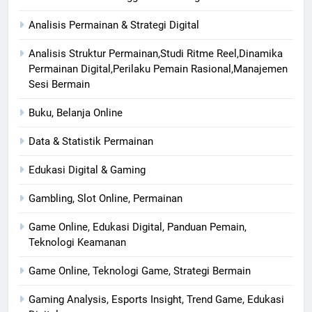
Analisis Permainan & Strategi Digital
Analisis Struktur Permainan,Studi Ritme Reel,Dinamika
Permainan Digital,Perilaku Pemain Rasional,Manajemen
Sesi Bermain
Buku, Belanja Online
Data & Statistik Permainan
Edukasi Digital & Gaming
Gambling, Slot Online, Permainan
Game Online, Edukasi Digital, Panduan Pemain,
Teknologi Keamanan
Game Online, Teknologi Game, Strategi Bermain
Gaming Analysis, Esports Insight, Trend Game, Edukasi