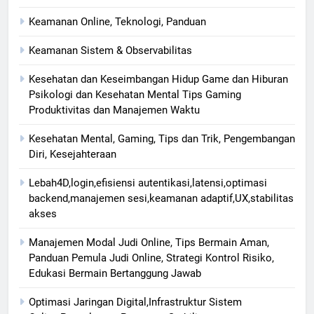
Keamanan Online, Teknologi, Panduan
Keamanan Sistem & Observabilitas
Kesehatan dan Keseimbangan Hidup Game dan Hiburan
Psikologi dan Kesehatan Mental Tips Gaming
Produktivitas dan Manajemen Waktu
Kesehatan Mental, Gaming, Tips dan Trik, Pengembangan
Diri, Kesejahteraan
Lebah4D,login,efisiensi autentikasi,latensi,optimasi
backend,manajemen sesi,keamanan adaptif,UX,stabilitas
akses
Manajemen Modal Judi Online, Tips Bermain Aman,
Panduan Pemula Judi Online, Strategi Kontrol Risiko,
Edukasi Bermain Bertanggung Jawab
Optimasi Jaringan Digital,Infrastruktur Sistem