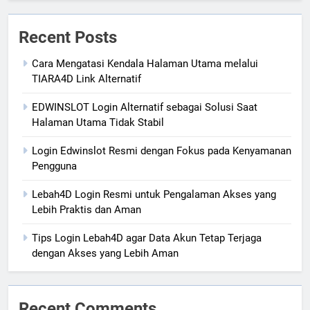
Recent Posts
Cara Mengatasi Kendala Halaman Utama melalui
TIARA4D Link Alternatif
EDWINSLOT Login Alternatif sebagai Solusi Saat
Halaman Utama Tidak Stabil
Login Edwinslot Resmi dengan Fokus pada Kenyamanan
Pengguna
Lebah4D Login Resmi untuk Pengalaman Akses yang
Lebih Praktis dan Aman
Tips Login Lebah4D agar Data Akun Tetap Terjaga
dengan Akses yang Lebih Aman
Recent Comments