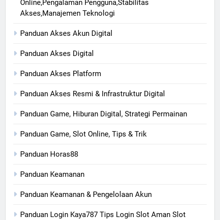
Online,Pengalaman Pengguna,Stabilitas
Akses,Manajemen Teknologi
Panduan Akses Akun Digital
Panduan Akses Digital
Panduan Akses Platform
Panduan Akses Resmi & Infrastruktur Digital
Panduan Game, Hiburan Digital, Strategi Permainan
Panduan Game, Slot Online, Tips & Trik
Panduan Horas88
Panduan Keamanan
Panduan Keamanan & Pengelolaan Akun
Panduan Login Kaya787 Tips Login Slot Aman Slot