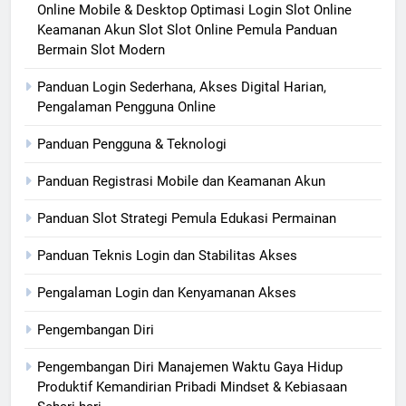
Online Mobile & Desktop Optimasi Login Slot Online
Keamanan Akun Slot Slot Online Pemula Panduan
Bermain Slot Modern
Panduan Login Sederhana, Akses Digital Harian,
Pengalaman Pengguna Online
Panduan Pengguna & Teknologi
Panduan Registrasi Mobile dan Keamanan Akun
Panduan Slot Strategi Pemula Edukasi Permainan
Panduan Teknis Login dan Stabilitas Akses
Pengalaman Login dan Kenyamanan Akses
Pengembangan Diri
Pengembangan Diri Manajemen Waktu Gaya Hidup
Produktif Kemandirian Pribadi Mindset & Kebiasaan