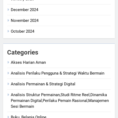
December 2024
November 2024
October 2024
Categories
Akses Harian Aman
Analisis Perilaku Pengguna & Strategi Waktu Bermain
Analisis Permainan & Strategi Digital
Analisis Struktur Permainan,Studi Ritme Reel,Dinamika
Permainan Digital,Perilaku Pemain Rasional,Manajemen
Sesi Bermain
Buku, Belanja Online