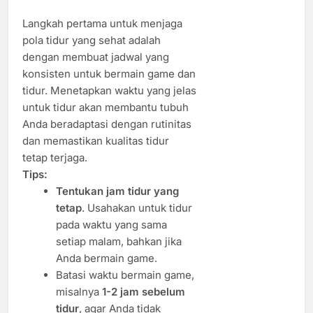
Langkah pertama untuk menjaga
pola tidur yang sehat adalah
dengan membuat jadwal yang
konsisten untuk bermain game dan
tidur. Menetapkan waktu yang jelas
untuk tidur akan membantu tubuh
Anda beradaptasi dengan rutinitas
dan memastikan kualitas tidur
tetap terjaga.
Tips:
Tentukan jam tidur yang
tetap
. Usahakan untuk tidur
pada waktu yang sama
setiap malam, bahkan jika
Anda bermain game.
Batasi waktu bermain game,
misalnya
1-2 jam sebelum
tidur
, agar Anda tidak