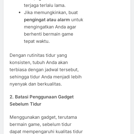
terjaga terlalu lama.
Jika memungkinkan, buat
pengingat atau alarm
untuk
mengingatkan Anda agar
berhenti bermain game
tepat waktu.
Dengan rutinitas tidur yang
konsisten, tubuh Anda akan
terbiasa dengan jadwal tersebut,
sehingga tidur Anda menjadi lebih
nyenyak dan berkualitas.
2. Batasi Penggunaan Gadget
Sebelum Tidur
Menggunakan gadget, terutama
bermain game, sebelum tidur
dapat mempengaruhi kualitas tidur