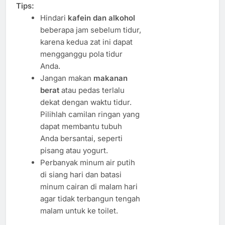
Tips:
Hindari
kafein dan alkohol
beberapa jam sebelum tidur,
karena kedua zat ini dapat
mengganggu pola tidur
Anda.
Jangan makan
makanan
berat
atau pedas terlalu
dekat dengan waktu tidur.
Pilihlah camilan ringan yang
dapat membantu tubuh
Anda bersantai, seperti
pisang atau yogurt.
Perbanyak minum air putih
di siang hari dan batasi
minum cairan di malam hari
agar tidak terbangun tengah
malam untuk ke toilet.