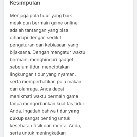
Kesimpulan
Menjaga pola tidur yang baik
meskipun bermain game online
adalah tantangan yang bisa
dihadapi dengan sedikit
pengaturan dan kebiasaan yang
bijaksana. Dengan mengatur waktu
bermain, menghindari gadget
sebelum tidur, menciptakan
lingkungan tidur yang nyaman,
serta memperhatikan pola makan
dan olahraga, Anda dapat
menikmati waktu bermain game
tanpa mengorbankan kualitas tidur
Anda. Ingatlah bahwa
tidur yang
cukup
sangat penting untuk
kesehatan fisik dan mental Anda,
serta untuk meningkatkan