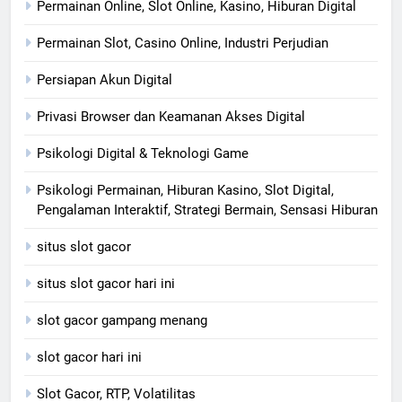
Permainan Online, Slot Online, Kasino, Hiburan Digital
Permainan Slot, Casino Online, Industri Perjudian
Persiapan Akun Digital
Privasi Browser dan Keamanan Akses Digital
Psikologi Digital & Teknologi Game
Psikologi Permainan, Hiburan Kasino, Slot Digital,
Pengalaman Interaktif, Strategi Bermain, Sensasi Hiburan
situs slot gacor
situs slot gacor hari ini
slot gacor gampang menang
slot gacor hari ini
Slot Gacor, RTP, Volatilitas