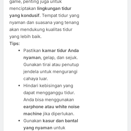
game, penting juga untuk
menciptakan
lingkungan tidur
yang kondusif
. Tempat tidur yang
nyaman dan suasana yang tenang
akan mendukung kualitas tidur
yang lebih baik.
Tips:
Pastikan
kamar tidur Anda
nyaman
, gelap, dan sejuk.
Gunakan tirai atau penutup
jendela untuk mengurangi
cahaya luar.
Hindari kebisingan yang
dapat mengganggu tidur.
Anda bisa menggunakan
earphone atau white noise
machine
jika diperlukan.
Gunakan
kasur dan bantal
yang nyaman
untuk