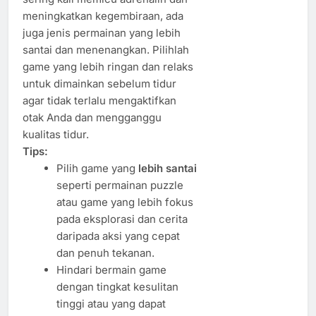
meningkatkan kegembiraan, ada
juga jenis permainan yang lebih
santai dan menenangkan. Pilihlah
game yang lebih ringan dan relaks
untuk dimainkan sebelum tidur
agar tidak terlalu mengaktifkan
otak Anda dan mengganggu
kualitas tidur.
Tips:
Pilih game yang
lebih santai
seperti permainan puzzle
atau game yang lebih fokus
pada eksplorasi dan cerita
daripada aksi yang cepat
dan penuh tekanan.
Hindari bermain game
dengan tingkat kesulitan
tinggi atau yang dapat