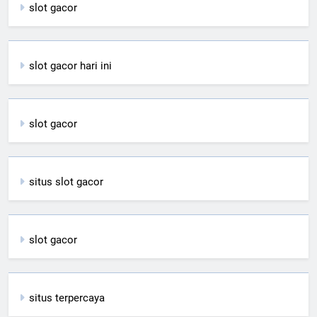
slot gacor
slot gacor hari ini
slot gacor
situs slot gacor
slot gacor
situs terpercaya