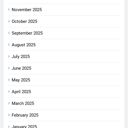
November 2025
October 2025
September 2025
August 2025
July 2025
June 2025
May 2025
April 2025
March 2025
February 2025
January 2025