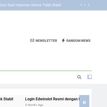
lusi Saat Halaman Utama Tidak Stabil
gan Fokus pada Kenyamanan Pengguna
n Akses yang Lebih Praktis dan Aman
tama melalui TIARA4D Link Alternatif
NEWSLETTER
RANDOM NEWS
lusi Saat Halaman Utama Tidak Stabil
gan Fokus pada Kenyamanan Pengguna
Suzuki.
n Akses yang Lebih Praktis dan Aman
Login Edwinslot Resmi dengan Fokus pada Kenyamanan P
2 Months Ago