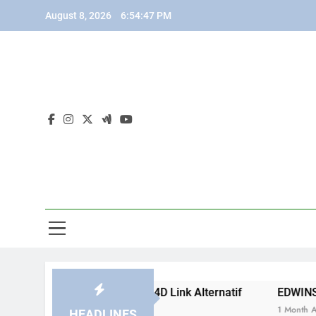
Skip
August 8, 2026
6:54:48 PM
to
content
Mar
Dapatkan 
a melalui TIARA4D Link Alternatif
EDWINSLOT Login Al
1 Month Ago
HEADLINES