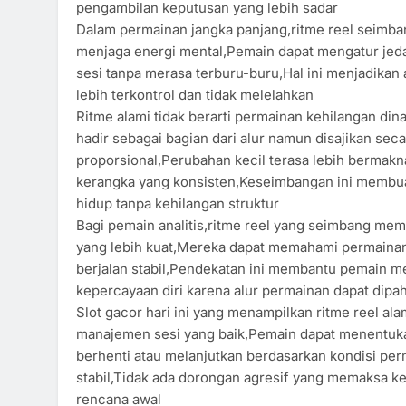
pengambilan keputusan yang lebih sadar
Dalam permainan jangka panjang,ritme reel seim
menjaga energi mental,Pemain dapat mengatur jed
sesi tanpa merasa terburu-buru,Hal ini menjadikan 
lebih terkontrol dan tidak melelahkan
Ritme alami tidak berarti permainan kehilangan dina
hadir sebagai bagian dari alur namun disajikan seca
proporsional,Perubahan kecil terasa lebih bermakn
kerangka yang konsisten,Keseimbangan ini membua
hidup tanpa kehilangan struktur
Bagi pemain analitis,ritme reel yang seimbang mem
yang lebih kuat,Mereka dapat memahami permainan
berjalan stabil,Pendekatan ini membantu pemain
kepercayaan diri karena alur permainan dapat dipa
Slot gacor hari ini yang menampilkan ritme reel a
manajemen sesi yang baik,Pemain dapat menentuk
berhenti atau melanjutkan berdasarkan kondisi perm
stabil,Tidak ada dorongan agresif yang memaksa ke
rencana awal