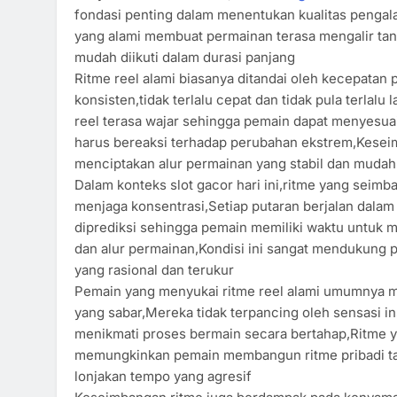
fondasi penting dalam menentukan kualitas penga
yang alami membuat permainan terasa mengalir ta
mudah diikuti dalam durasi panjang
Ritme reel alami biasanya ditandai oleh kecepatan 
konsisten,tidak terlalu cepat dan tidak pula terlalu
reel terasa wajar sehingga pemain dapat menyesua
harus bereaksi terhadap perubahan ekstrem,Kesei
menciptakan alur permainan yang stabil dan mudah
Dalam konteks slot gacor hari ini,ritme yang sei
menjaga konsentrasi,Setiap putaran berjalan dala
diprediksi sehingga pemain memiliki waktu untuk m
dan alur permainan,Kondisi ini sangat mendukung
yang rasional dan terukur
Pemain yang menyukai ritme reel alami umumnya m
yang sabar,Mereka tidak terpancing oleh sensasi i
menikmati proses bermain secara bertahap,Ritme 
memungkinkan pemain membangun ritme pribadi ta
lonjakan tempo yang agresif