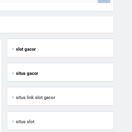
slot gacor
situs gacor
situs link slot gacor
situs slot