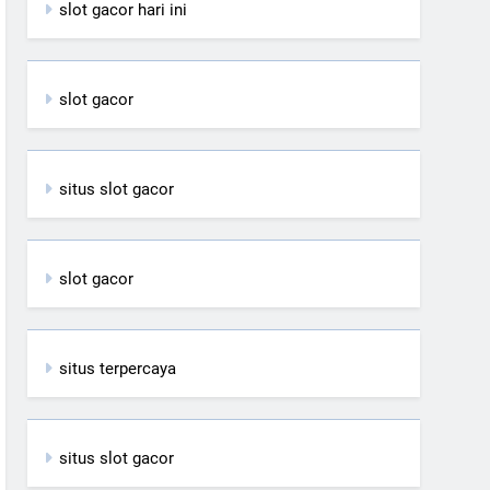
slot gacor hari ini
slot gacor
situs slot gacor
slot gacor
situs terpercaya
situs slot gacor