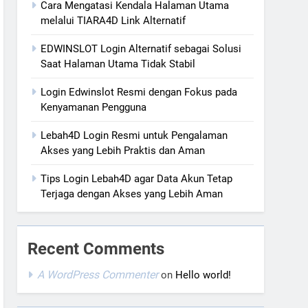
Cara Mengatasi Kendala Halaman Utama
melalui TIARA4D Link Alternatif
EDWINSLOT Login Alternatif sebagai Solusi
Saat Halaman Utama Tidak Stabil
Login Edwinslot Resmi dengan Fokus pada
Kenyamanan Pengguna
Lebah4D Login Resmi untuk Pengalaman
Akses yang Lebih Praktis dan Aman
Tips Login Lebah4D agar Data Akun Tetap
Terjaga dengan Akses yang Lebih Aman
Recent Comments
A WordPress Commenter
on
Hello world!