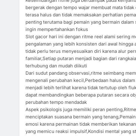
Keseimbangan ritme juga berdampak pada kenyama
bergerak dengan tempo wajar membuat mata tidak c
terasa halus dan tidak memaksakan perhatian pema
penting terutama bagi pemain yang bermain dalam 
ingin mempertahankan fokus
Slot gacor hari ini dengan ritme reel alami sering
pengalaman yang lebih konsisten dari awal hingga 
tidak perlu terus menyesuaikan diri karena alur pe
familiar,Setiap putaran menjadi bagian dari rangkai
terhubung dan mudah diikuti
Dari sudut pandang observasi,ritme seimbang me
mengenali perubahan kecil,Perbedaan halus dalam
menjadi lebih terlihat karena tidak tertutup oleh fl
dapat membandingkan beberapa putaran secara obje
perubahan tempo mendadak
Aspek psikologis juga memiliki peran penting,Ritme
menciptakan suasana bermain yang tenang,Pemain
emosi karena permainan tidak memberikan tekanan 
yang memicu reaksi impulsif,Kondisi mental yang s