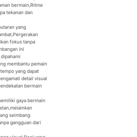
laman bermain,Ritme
npa tekanan dan
putaran yang
 lambat,Pergerakan
ikan fokus tanpa
mbangan ini
 dipahami
mbang membantu pemain
m tempo yang dapat
engamati detail visual
 pendekatan bermain
emiliki gaya bermain
nstan,melainkan
yang seimbang
npa gangguan dari