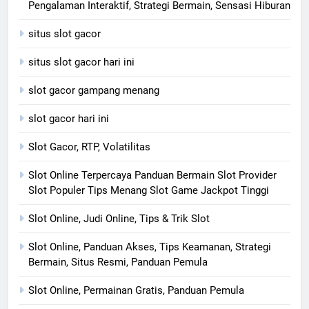
Pengalaman Interaktif, Strategi Bermain, Sensasi Hiburan
situs slot gacor
situs slot gacor hari ini
slot gacor gampang menang
slot gacor hari ini
Slot Gacor, RTP, Volatilitas
Slot Online Terpercaya Panduan Bermain Slot Provider
Slot Populer Tips Menang Slot Game Jackpot Tinggi
Slot Online, Judi Online, Tips & Trik Slot
Slot Online, Panduan Akses, Tips Keamanan, Strategi
Bermain, Situs Resmi, Panduan Pemula
Slot Online, Permainan Gratis, Panduan Pemula