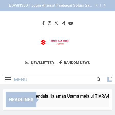
Skip
Login Edwinslot Resmi dengan Fokus pada
to
Kenyamanan Pengguna
content
Lebah4D Login Resmi untuk Pengalaman Akses
yang Lebih Praktis dan Aman
Cara Mengatasi Kendala Halaman Utama melalui
TIARA4D Link Alternatif
EDWINSLOT Login Alternatif sebagai Solusi Saat
Halaman Utama Tidak Stabil
Login Edwinslot Resmi dengan Fokus pada
Kenyamanan Pengguna
Marketing Mobil
Dapatkan Informasi Promo Dan Produk
Lebah4D Login Resmi untuk Pengalaman Akses
NEWSLETTER
RANDOM NEWS
Suzuki
yang Lebih Praktis dan Aman
Mobil Suzuki Di Marketing Mobil Suzuki.
MENU
ra Mengatasi Kendala Halaman Utama melalui TIARA4D Link A
HEADLINES
Weeks Ago