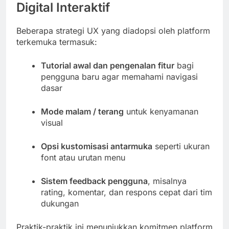
Digital Interaktif
Beberapa strategi UX yang diadopsi oleh platform
terkemuka termasuk:
Tutorial awal dan pengenalan fitur
bagi
pengguna baru agar memahami navigasi
dasar
Mode malam / terang
untuk kenyamanan
visual
Opsi kustomisasi antarmuka
seperti ukuran
font atau urutan menu
Sistem feedback pengguna
, misalnya
rating, komentar, dan respons cepat dari tim
dukungan
Praktik-praktik ini menunjukkan komitmen platform