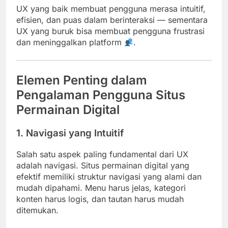
UX yang baik membuat pengguna merasa intuitif,
efisien, dan puas dalam berinteraksi — sementara
UX yang buruk bisa membuat pengguna frustrasi
dan meninggalkan platform
.
Elemen Penting dalam
Pengalaman Pengguna Situs
Permainan Digital
1. Navigasi yang Intuitif
Salah satu aspek paling fundamental dari UX
adalah navigasi. Situs permainan digital yang
efektif memiliki struktur navigasi yang alami dan
mudah dipahami. Menu harus jelas, kategori
konten harus logis, dan tautan harus mudah
ditemukan.