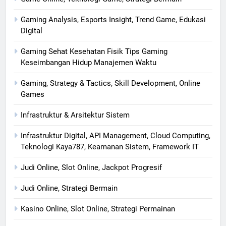
Gaming Analysis, Esports Insight, Trend Game, Edukasi
Digital
Gaming Sehat Kesehatan Fisik Tips Gaming
Keseimbangan Hidup Manajemen Waktu
Gaming, Strategy & Tactics, Skill Development, Online
Games
Infrastruktur & Arsitektur Sistem
Infrastruktur Digital, API Management, Cloud Computing,
Teknologi Kaya787, Keamanan Sistem, Framework IT
Judi Online, Slot Online, Jackpot Progresif
Judi Online, Strategi Bermain
Kasino Online, Slot Online, Strategi Permainan