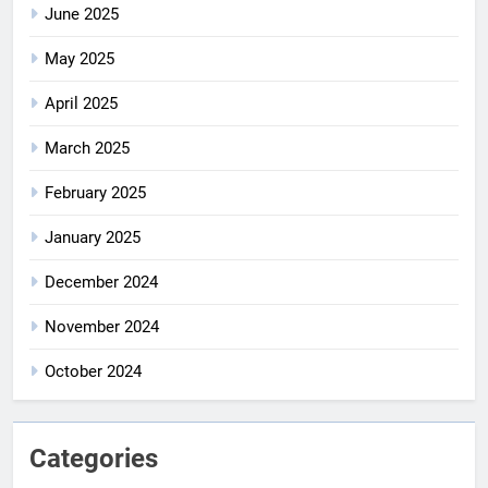
June 2025
May 2025
April 2025
March 2025
February 2025
January 2025
December 2024
November 2024
October 2024
Categories