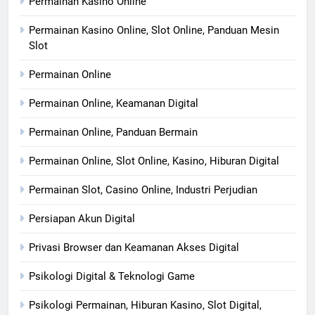
Permainan Kasino Online
Permainan Kasino Online, Slot Online, Panduan Mesin
Slot
Permainan Online
Permainan Online, Keamanan Digital
Permainan Online, Panduan Bermain
Permainan Online, Slot Online, Kasino, Hiburan Digital
Permainan Slot, Casino Online, Industri Perjudian
Persiapan Akun Digital
Privasi Browser dan Keamanan Akses Digital
Psikologi Digital & Teknologi Game
Psikologi Permainan, Hiburan Kasino, Slot Digital,