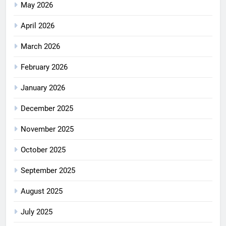
May 2026
April 2026
March 2026
February 2026
January 2026
December 2025
November 2025
October 2025
September 2025
August 2025
July 2025