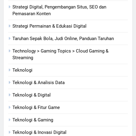
Strategi Digital, Pengembangan Situs, SEO dan
Pemasaran Konten
Strategi Permainan & Edukasi Digital
Taruhan Sepak Bola, Judi Online, Panduan Taruhan
Technology > Gaming Topics > Cloud Gaming &
Streaming
Teknologi
Teknologi & Analisis Data
Teknologi & Digital
Teknologi & Fitur Game
Teknologi & Gaming
Teknologi & Inovasi Digital