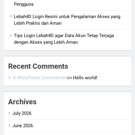
Pengguna
Lebah4D Login Resmi untuk Pengalaman Akses yang
Lebih Praktis dan Aman
Tips Login Lebah4D agar Data Akun Tetap Terjaga
dengan Akses yang Lebih Aman
Recent Comments
A WordPress Commenter
on
Hello world!
Archives
July 2026
June 2026