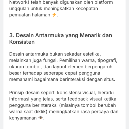
Network) telah banyak digunakan oleh platform
unggulan untuk meningkatkan kecepatan
pemuatan halaman
.
3. Desain Antarmuka yang Menarik dan
Konsisten
Desain antarmuka bukan sekadar estetika,
melainkan juga fungsi. Pemilihan warna, tipografi,
ukuran tombol, dan layout elemen berpengaruh
besar terhadap seberapa cepat pengguna
memahami bagaimana berinteraksi dengan situs.
Prinsip desain seperti konsistensi visual, hierarki
informasi yang jelas, serta feedback visual ketika
pengguna berinteraksi (misalnya tombol berubah
warna saat diklik) meningkatkan rasa percaya dan
kenyamanan
.