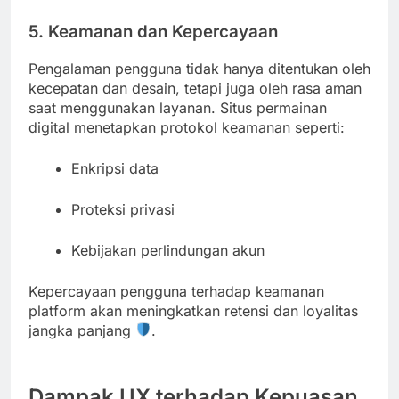
5. Keamanan dan Kepercayaan
Pengalaman pengguna tidak hanya ditentukan oleh
kecepatan dan desain, tetapi juga oleh rasa aman
saat menggunakan layanan. Situs permainan
digital menetapkan protokol keamanan seperti:
Enkripsi data
Proteksi privasi
Kebijakan perlindungan akun
Kepercayaan pengguna terhadap keamanan
platform akan meningkatkan retensi dan loyalitas
jangka panjang
.
Dampak UX terhadap Kepuasan