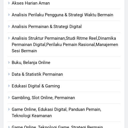
Akses Harian Aman
Analisis Perilaku Pengguna & Strategi Waktu Bermain
Analisis Permainan & Strategi Digital
Analisis Struktur Permainan,Studi Ritme Reel,Dinamika
Permainan Digital,Perilaku Pemain Rasional,Manajemen
Sesi Bermain
Buku, Belanja Online
Data & Statistik Permainan
Edukasi Digital & Gaming
Gambling, Slot Online, Permainan
Game Online, Edukasi Digital, Panduan Pemain,
Teknologi Keamanan
Game Online, Teknologi Game, Strategi Bermain