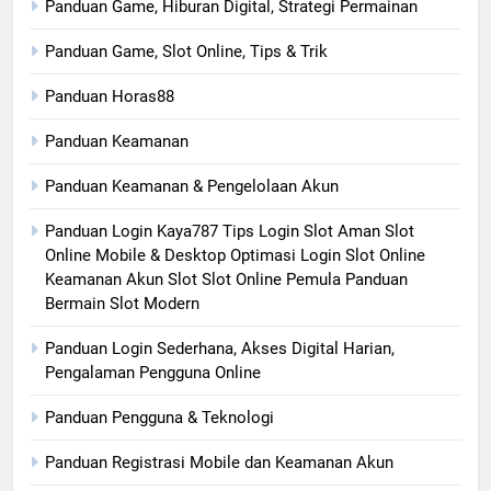
Panduan Game, Hiburan Digital, Strategi Permainan
Panduan Game, Slot Online, Tips & Trik
Panduan Horas88
Panduan Keamanan
Panduan Keamanan & Pengelolaan Akun
Panduan Login Kaya787 Tips Login Slot Aman Slot
Online Mobile & Desktop Optimasi Login Slot Online
Keamanan Akun Slot Slot Online Pemula Panduan
Bermain Slot Modern
Panduan Login Sederhana, Akses Digital Harian,
Pengalaman Pengguna Online
Panduan Pengguna & Teknologi
Panduan Registrasi Mobile dan Keamanan Akun