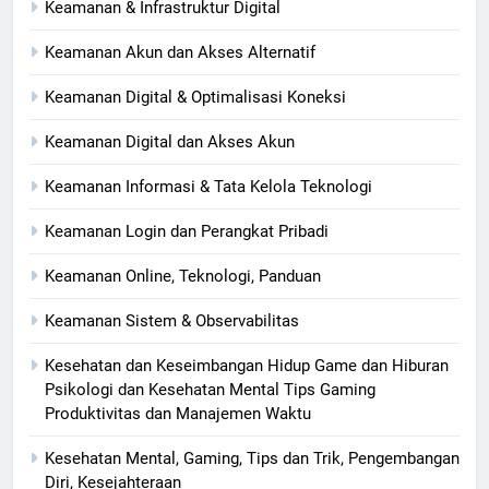
Keamanan & Infrastruktur Digital
Keamanan Akun dan Akses Alternatif
Keamanan Digital & Optimalisasi Koneksi
Keamanan Digital dan Akses Akun
Keamanan Informasi & Tata Kelola Teknologi
Keamanan Login dan Perangkat Pribadi
Keamanan Online, Teknologi, Panduan
Keamanan Sistem & Observabilitas
Kesehatan dan Keseimbangan Hidup Game dan Hiburan
Psikologi dan Kesehatan Mental Tips Gaming
Produktivitas dan Manajemen Waktu
Kesehatan Mental, Gaming, Tips dan Trik, Pengembangan
Diri, Kesejahteraan