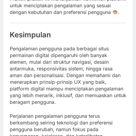
untuk menciptakan pengalaman yang sesuai
dengan kebutuhan dan preferensi pengguna
.
Kesimpulan
Pengalaman pengguna pada berbagai situs
permainan digital dipengaruhi oleh banyak
elemen, mulai dari struktur navigasi, desain
antarmuka, responsivitas sistem, hingga rasa
aman dan personalisasi. Dengan memahami dan
menerapkan prinsip-prinsip UX yang baik,
platform digital mampu menciptakan pengalaman
yang lebih menarik, inklusif, dan memuaskan untuk
beragam pengguna.
Perjalanan pengalaman pengguna terus
berkembang seiring teknologi dan preferensi
pengguna berubah, namun fokus pada