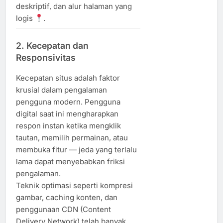
deskriptif, dan alur halaman yang
logis
.
2. Kecepatan dan
Responsivitas
Kecepatan situs adalah faktor
krusial dalam pengalaman
pengguna modern. Pengguna
digital saat ini mengharapkan
respon instan ketika mengklik
tautan, memilih permainan, atau
membuka fitur — jeda yang terlalu
lama dapat menyebabkan friksi
pengalaman.
Teknik optimasi seperti kompresi
gambar, caching konten, dan
penggunaan CDN (Content
Delivery Network) telah banyak