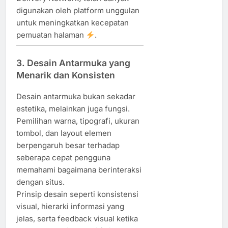
digunakan oleh platform unggulan
untuk meningkatkan kecepatan
pemuatan halaman
.
3. Desain Antarmuka yang
Menarik dan Konsisten
Desain antarmuka bukan sekadar
estetika, melainkan juga fungsi.
Pemilihan warna, tipografi, ukuran
tombol, dan layout elemen
berpengaruh besar terhadap
seberapa cepat pengguna
memahami bagaimana berinteraksi
dengan situs.
Prinsip desain seperti konsistensi
visual, hierarki informasi yang
jelas, serta feedback visual ketika