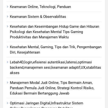
Keamanan Online, Teknologi, Panduan
Keamanan Sistem & Observabilitas
Kesehatan dan Keseimbangan Hidup Game dan Hiburan
Psikologi dan Kesehatan Mental Tips Gaming
Produktivitas dan Manajemen Waktu
Kesehatan Mental, Gaming, Tips dan Trik, Pengembangan
Diri, Kesejahteraan
Lebah4D,login,efisiensi autentikasi,latensi,optimasi
backend,manajemen sesi,keamanan adaptif,UX,stabilitas
akses
Manajemen Modal Judi Online, Tips Bermain Aman,
Panduan Pemula Judi Online, Strategi Kontrol Risiko,
Edukasi Bermain Bertanggung Jawab
Optimasi Jaringan Digital,Infrastruktur Sistem