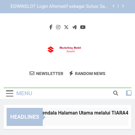
Skip
Login Edwinslot Resmi dengan Fokus pada
to
Kenyamanan Pengguna
content
Lebah4D Login Resmi untuk Pengalaman Akses
yang Lebih Praktis dan Aman
Cara Mengatasi Kendala Halaman Utama melalui
TIARA4D Link Alternatif
EDWINSLOT Login Alternatif sebagai Solusi Saat
Halaman Utama Tidak Stabil
Login Edwinslot Resmi dengan Fokus pada
Kenyamanan Pengguna
Marketing Mobil
Dapatkan Informasi Promo Dan Produk
Lebah4D Login Resmi untuk Pengalaman Akses
NEWSLETTER
RANDOM NEWS
Suzuki
yang Lebih Praktis dan Aman
Mobil Suzuki Di Marketing Mobil Suzuki.
MENU
ra Mengatasi Kendala Halaman Utama melalui TIARA4D Link A
HEADLINES
Weeks Ago