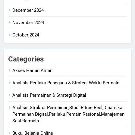
December 2024
November 2024
October 2024
Categories
Akses Harian Aman
Analisis Perilaku Pengguna & Strategi Waktu Bermain
Analisis Permainan & Strategi Digital
Analisis Struktur Permainan,Studi Ritme Reel,Dinamika
Permainan Digital,Perilaku Pemain Rasional,Manajemen
Sesi Bermain
Buku, Belanja Online