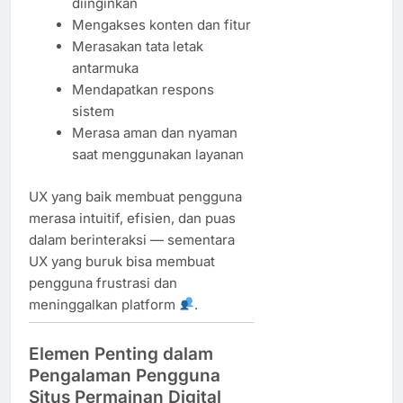
diinginkan
Mengakses konten dan fitur
Merasakan tata letak
antarmuka
Mendapatkan respons
sistem
Merasa aman dan nyaman
saat menggunakan layanan
UX yang baik membuat pengguna
merasa intuitif, efisien, dan puas
dalam berinteraksi — sementara
UX yang buruk bisa membuat
pengguna frustrasi dan
meninggalkan platform
.
Elemen Penting dalam
Pengalaman Pengguna
Situs Permainan Digital