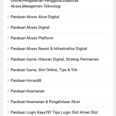
Online,Pengalaman Pengguna,Stabilitas
Akses,Manajemen Teknologi
Panduan Akses Akun Digital
Panduan Akses Digital
Panduan Akses Platform
Panduan Akses Resmi & Infrastruktur Digital
Panduan Game, Hiburan Digital, Strategi Permainan
Panduan Game, Slot Online, Tips & Trik
Panduan Horas88
Panduan Keamanan
Panduan Keamanan & Pengelolaan Akun
Panduan Login Kaya787 Tips Login Slot Aman Slot