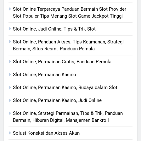
Slot Online Terpercaya Panduan Bermain Slot Provider
Slot Populer Tips Menang Slot Game Jackpot Tinggi
Slot Online, Judi Online, Tips & Trik Slot
Slot Online, Panduan Akses, Tips Keamanan, Strategi
Bermain, Situs Resmi, Panduan Pemula
Slot Online, Permainan Gratis, Panduan Pemula
Slot Online, Permainan Kasino
Slot Online, Permainan Kasino, Budaya dalam Slot
Slot Online, Permainan Kasino, Judi Online
Slot Online, Strategi Permainan, Tips & Trik, Panduan
Bermain, Hiburan Digital, Manajemen Bankroll
Solusi Koneksi dan Akses Akun