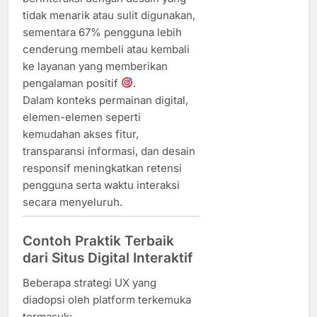
tidak menarik atau sulit digunakan,
sementara 67% pengguna lebih
cenderung membeli atau kembali
ke layanan yang memberikan
pengalaman positif
.
Dalam konteks permainan digital,
elemen-elemen seperti
kemudahan akses fitur,
transparansi informasi, dan desain
responsif meningkatkan retensi
pengguna serta waktu interaksi
secara menyeluruh.
Contoh Praktik Terbaik
dari Situs Digital Interaktif
Beberapa strategi UX yang
diadopsi oleh platform terkemuka
termasuk: