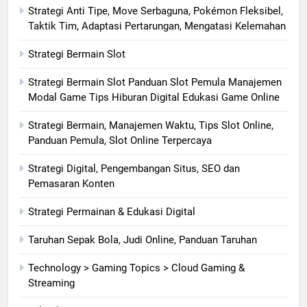
Strategi Anti Tipe, Move Serbaguna, Pokémon Fleksibel,
Taktik Tim, Adaptasi Pertarungan, Mengatasi Kelemahan
Strategi Bermain Slot
Strategi Bermain Slot Panduan Slot Pemula Manajemen
Modal Game Tips Hiburan Digital Edukasi Game Online
Strategi Bermain, Manajemen Waktu, Tips Slot Online,
Panduan Pemula, Slot Online Terpercaya
Strategi Digital, Pengembangan Situs, SEO dan
Pemasaran Konten
Strategi Permainan & Edukasi Digital
Taruhan Sepak Bola, Judi Online, Panduan Taruhan
Technology > Gaming Topics > Cloud Gaming &
Streaming