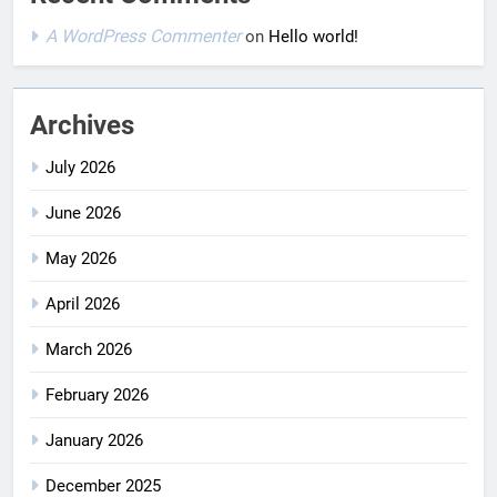
A WordPress Commenter
on
Hello world!
Archives
July 2026
June 2026
May 2026
April 2026
March 2026
February 2026
January 2026
December 2025