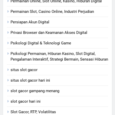
Permainan Online, Slot Online, Kasino, Hiburan Digital
Permainan Slot, Casino Online, Industri Perjudian
Persiapan Akun Digital
Privasi Browser dan Keamanan Akses Digital
Psikologi Digital & Teknologi Game
Psikologi Permainan, Hiburan Kasino, Slot Digital,
Pengalaman Interaktif, Strategi Bermain, Sensasi Hiburan
situs slot gacor
situs slot gacor hari ini
slot gacor gampang menang
slot gacor hari ini
Slot Gacor, RTP, Volatilitas