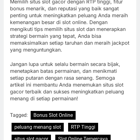
Memilih situs slot gacor dengan RTP tinggi, fitur
bonus menarik, dan reputasi yang baik sangat
penting untuk meningkatkan peluang Anda meraih
kemenangan besar di slot online. Dengan
mengikuti tips memilih situs slot dan menerapkan
strategi bermain yang tepat, Anda bisa
memaksimalkan setiap taruhan dan meraih jackpot
yang menguntungkan.
Jangan lupa untuk selalu bermain secara bijak,
menetapkan batas permainan, dan menikmati
setiap putaran dengan rasa senang. Semoga
artikel ini membantu Anda menemukan situs slot
gacor terbaik dan sukses meningkatkan peluang
menang di setiap permainan!
Tagged:
Bonus Slot Online
peluang menang slot
RTP Tinggi
situs slot gacor
Slot Online Terpercaya