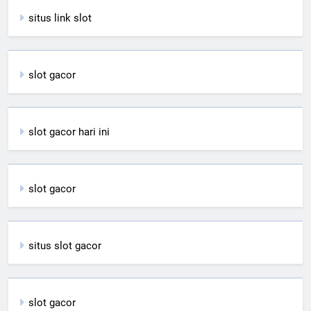
situs link slot
slot gacor
slot gacor hari ini
slot gacor
situs slot gacor
slot gacor