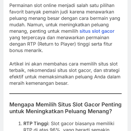
Permainan slot online menjadi salah satu pilihan
favorit banyak pemain judi karena menawarkan
peluang menang besar dengan cara bermain yang
mudah. Namun, untuk meningkatkan peluang
menang, penting untuk memilih
situs slot gacor
yang terpercaya dan menawarkan permainan
dengan RTP (Return to Player) tinggi serta fitur
bonus menarik.
Artikel ini akan membahas cara memilih situs slot
terbaik, rekomendasi situs slot gacor, dan strategi
efektif untuk memaksimalkan peluang Anda dalam
meraih kemenangan besar.
Mengapa Memilih Situs Slot Gacor Penting
untuk Meningkatkan Peluang Menang?
RTP Tinggi:
Slot gacor biasanya memiliki
RTP di atas 96%, yang berarti semakin