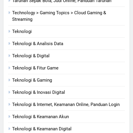
Taruhan Sepak Bola, Judi Online, Panduan Taruhan
Technology > Gaming Topics > Cloud Gaming &
Streaming
Teknologi
Teknologi & Analisis Data
Teknologi & Digital
Teknologi & Fitur Game
Teknologi & Gaming
Teknologi & Inovasi Digital
Teknologi & Internet, Keamanan Online, Panduan Login
Teknologi & Keamanan Akun
Teknologi & Keamanan Digital