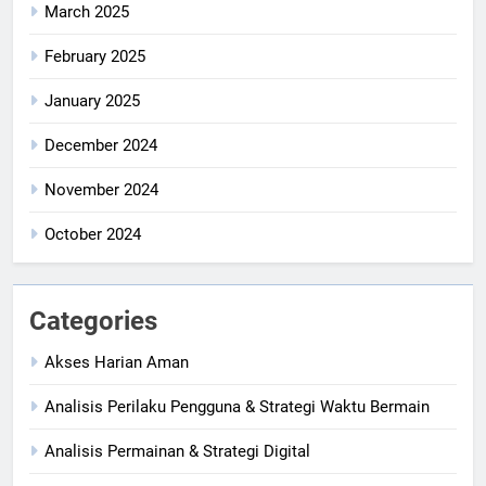
March 2025
February 2025
January 2025
December 2024
November 2024
October 2024
Categories
Akses Harian Aman
Analisis Perilaku Pengguna & Strategi Waktu Bermain
Analisis Permainan & Strategi Digital