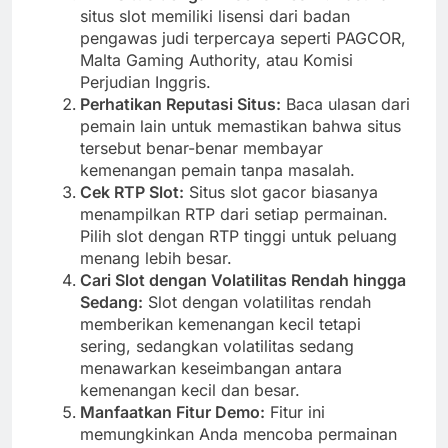
situs slot memiliki lisensi dari badan
pengawas judi terpercaya seperti PAGCOR,
Malta Gaming Authority, atau Komisi
Perjudian Inggris.
Perhatikan Reputasi Situs:
Baca ulasan dari
pemain lain untuk memastikan bahwa situs
tersebut benar-benar membayar
kemenangan pemain tanpa masalah.
Cek RTP Slot:
Situs slot gacor biasanya
menampilkan RTP dari setiap permainan.
Pilih slot dengan RTP tinggi untuk peluang
menang lebih besar.
Cari Slot dengan Volatilitas Rendah hingga
Sedang:
Slot dengan volatilitas rendah
memberikan kemenangan kecil tetapi
sering, sedangkan volatilitas sedang
menawarkan keseimbangan antara
kemenangan kecil dan besar.
Manfaatkan Fitur Demo:
Fitur ini
memungkinkan Anda mencoba permainan