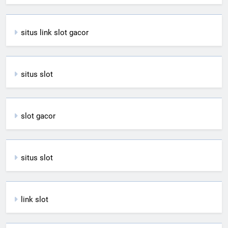
situs link slot gacor
situs slot
slot gacor
situs slot
link slot