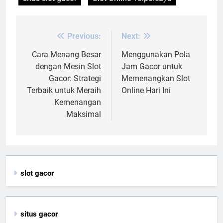
Previous:
Next:
Post
navigation
Cara Menang Besar
Menggunakan Pola
dengan Mesin Slot
Jam Gacor untuk
Gacor: Strategi
Memenangkan Slot
Terbaik untuk Meraih
Online Hari Ini
Kemenangan
Maksimal
slot gacor
situs gacor