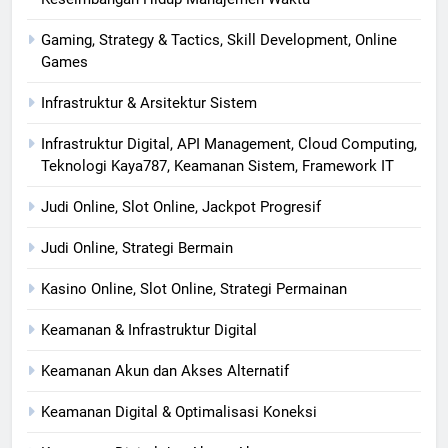
Gaming, Strategy & Tactics, Skill Development, Online
Games
Infrastruktur & Arsitektur Sistem
Infrastruktur Digital, API Management, Cloud Computing,
Teknologi Kaya787, Keamanan Sistem, Framework IT
Judi Online, Slot Online, Jackpot Progresif
Judi Online, Strategi Bermain
Kasino Online, Slot Online, Strategi Permainan
Keamanan & Infrastruktur Digital
Keamanan Akun dan Akses Alternatif
Keamanan Digital & Optimalisasi Koneksi