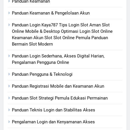
Panduan Keamanan
Panduan Keamanan & Pengelolaan Akun
Panduan Login Kaya787 Tips Login Slot Aman Slot
Online Mobile & Desktop Optimasi Login Slot Online
Keamanan Akun Slot Slot Online Pemula Panduan
Bermain Slot Modern
Panduan Login Sederhana, Akses Digital Harian,
Pengalaman Pengguna Online
Panduan Pengguna & Teknologi
Panduan Registrasi Mobile dan Keamanan Akun
Panduan Slot Strategi Pemula Edukasi Permainan
Panduan Teknis Login dan Stabilitas Akses
Pengalaman Login dan Kenyamanan Akses