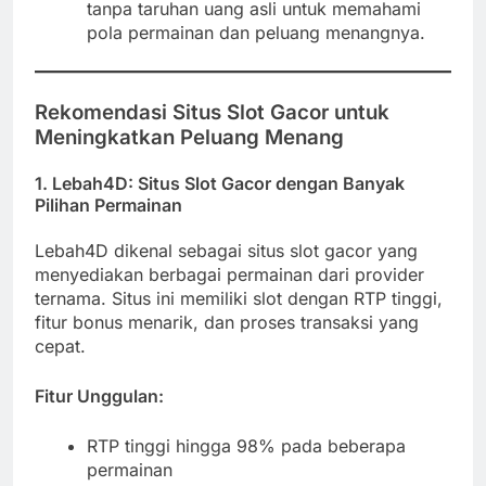
tanpa taruhan uang asli untuk memahami
pola permainan dan peluang menangnya.
Rekomendasi Situs Slot Gacor untuk
Meningkatkan Peluang Menang
1. Lebah4D: Situs Slot Gacor dengan Banyak
Pilihan Permainan
Lebah4D dikenal sebagai situs slot gacor yang
menyediakan berbagai permainan dari provider
ternama. Situs ini memiliki slot dengan RTP tinggi,
fitur bonus menarik, dan proses transaksi yang
cepat.
Fitur Unggulan:
RTP tinggi hingga 98% pada beberapa
permainan