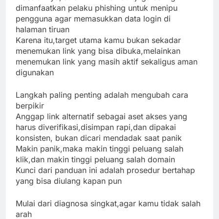
dimanfaatkan pelaku phishing untuk menipu
pengguna agar memasukkan data login di
halaman tiruan
Karena itu,target utama kamu bukan sekadar
menemukan link yang bisa dibuka,melainkan
menemukan link yang masih aktif sekaligus aman
digunakan
Langkah paling penting adalah mengubah cara
berpikir
Anggap link alternatif sebagai aset akses yang
harus diverifikasi,disimpan rapi,dan dipakai
konsisten, bukan dicari mendadak saat panik
Makin panik,maka makin tinggi peluang salah
klik,dan makin tinggi peluang salah domain
Kunci dari panduan ini adalah prosedur bertahap
yang bisa diulang kapan pun
Mulai dari diagnosa singkat,agar kamu tidak salah
arah