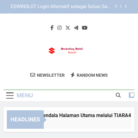
Skip
Login Edwinslot Resmi dengan Fokus pada
to
Kenyamanan Pengguna
content
Lebah4D Login Resmi untuk Pengalaman Akses
yang Lebih Praktis dan Aman
Cara Mengatasi Kendala Halaman Utama melalui
TIARA4D Link Alternatif
EDWINSLOT Login Alternatif sebagai Solusi Saat
Halaman Utama Tidak Stabil
Login Edwinslot Resmi dengan Fokus pada
Kenyamanan Pengguna
Marketing Mobil
Dapatkan Informasi Promo Dan Produk
Lebah4D Login Resmi untuk Pengalaman Akses
NEWSLETTER
RANDOM NEWS
Suzuki
yang Lebih Praktis dan Aman
Mobil Suzuki Di Marketing Mobil Suzuki.
MENU
ra Mengatasi Kendala Halaman Utama melalui TIARA4D Link A
HEADLINES
Weeks Ago