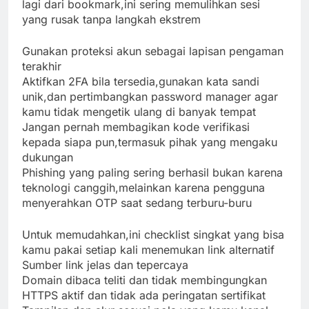
lagi dari bookmark,ini sering memulihkan sesi
yang rusak tanpa langkah ekstrem
Gunakan proteksi akun sebagai lapisan pengaman
terakhir
Aktifkan 2FA bila tersedia,gunakan kata sandi
unik,dan pertimbangkan password manager agar
kamu tidak mengetik ulang di banyak tempat
Jangan pernah membagikan kode verifikasi
kepada siapa pun,termasuk pihak yang mengaku
dukungan
Phishing yang paling sering berhasil bukan karena
teknologi canggih,melainkan karena pengguna
menyerahkan OTP saat sedang terburu-buru
Untuk memudahkan,ini checklist singkat yang bisa
kamu pakai setiap kali menemukan link alternatif
Sumber link jelas dan tepercaya
Domain dibaca teliti dan tidak membingungkan
HTTPS aktif dan tidak ada peringatan sertifikat