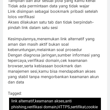
Tampilan dan alur sesuai pola yang kamu kenal
Tidak ada permintaan data yang tidak wajar
Link disimpan sebagai bookmark pribadi setelah
lolos verifikasi
Akses dilakukan satu tab dan tidak berpindah-
pindah link dalam satu sesi
Kesimpulannya,menemukan link alternatif yang
aman dan masih aktif bukan soal
keberuntungan,melainkan soal prosedur
Dengan diagnosa jaringan,sumber informasi yang
tepercaya,verifikasi domain,cek keamanan
browser,serta kebiasaan bookmark dan
manajemen sesi,kamu bisa mendapatkan akses
yang stabil tanpa mengorbankan keamanan akun
dan data
Tagged:
link alternatif,keamanan akses,anti
phishing,verifikasi domain,HTTPS,sertifikat,cookie