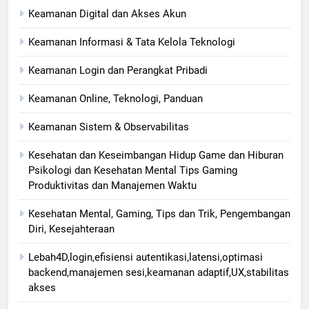
Keamanan Digital dan Akses Akun
Keamanan Informasi & Tata Kelola Teknologi
Keamanan Login dan Perangkat Pribadi
Keamanan Online, Teknologi, Panduan
Keamanan Sistem & Observabilitas
Kesehatan dan Keseimbangan Hidup Game dan Hiburan
Psikologi dan Kesehatan Mental Tips Gaming
Produktivitas dan Manajemen Waktu
Kesehatan Mental, Gaming, Tips dan Trik, Pengembangan
Diri, Kesejahteraan
Lebah4D,login,efisiensi autentikasi,latensi,optimasi
backend,manajemen sesi,keamanan adaptif,UX,stabilitas
akses