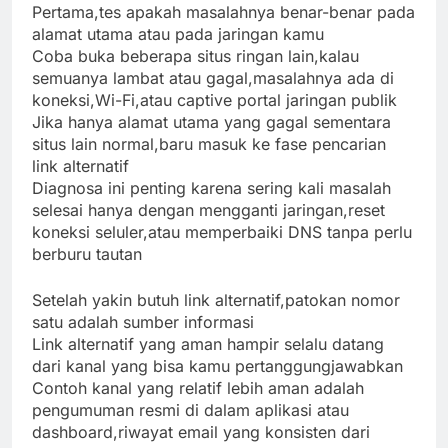
Pertama,tes apakah masalahnya benar-benar pada
alamat utama atau pada jaringan kamu
Coba buka beberapa situs ringan lain,kalau
semuanya lambat atau gagal,masalahnya ada di
koneksi,Wi-Fi,atau captive portal jaringan publik
Jika hanya alamat utama yang gagal sementara
situs lain normal,baru masuk ke fase pencarian
link alternatif
Diagnosa ini penting karena sering kali masalah
selesai hanya dengan mengganti jaringan,reset
koneksi seluler,atau memperbaiki DNS tanpa perlu
berburu tautan
Setelah yakin butuh link alternatif,patokan nomor
satu adalah sumber informasi
Link alternatif yang aman hampir selalu datang
dari kanal yang bisa kamu pertanggungjawabkan
Contoh kanal yang relatif lebih aman adalah
pengumuman resmi di dalam aplikasi atau
dashboard,riwayat email yang konsisten dari