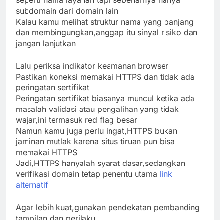
seperti nama layanan tapi sebenarnya hanya
subdomain dari domain lain
Kalau kamu melihat struktur nama yang panjang
dan membingungkan,anggap itu sinyal risiko dan
jangan lanjutkan
Lalu periksa indikator keamanan browser
Pastikan koneksi memakai HTTPS dan tidak ada
peringatan sertifikat
Peringatan sertifikat biasanya muncul ketika ada
masalah validasi atau pengalihan yang tidak
wajar,ini termasuk red flag besar
Namun kamu juga perlu ingat,HTTPS bukan
jaminan mutlak karena situs tiruan pun bisa
memakai HTTPS
Jadi,HTTPS hanyalah syarat dasar,sedangkan
verifikasi domain tetap penentu utama
link
alternatif
Agar lebih kuat,gunakan pendekatan pembanding
tampilan dan perilaku