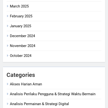
March 2025
February 2025
January 2025
December 2024
November 2024
October 2024
Categories
Akses Harian Aman
Analisis Perilaku Pengguna & Strategi Waktu Bermain
Analisis Permainan & Strategi Digital