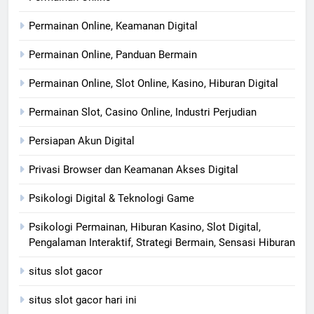
Permainan Online, Keamanan Digital
Permainan Online, Panduan Bermain
Permainan Online, Slot Online, Kasino, Hiburan Digital
Permainan Slot, Casino Online, Industri Perjudian
Persiapan Akun Digital
Privasi Browser dan Keamanan Akses Digital
Psikologi Digital & Teknologi Game
Psikologi Permainan, Hiburan Kasino, Slot Digital,
Pengalaman Interaktif, Strategi Bermain, Sensasi Hiburan
situs slot gacor
situs slot gacor hari ini