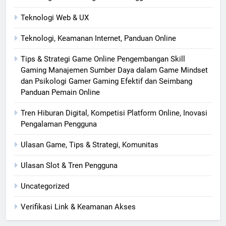
Teknologi Web & UX
Teknologi, Keamanan Internet, Panduan Online
Tips & Strategi Game Online Pengembangan Skill
Gaming Manajemen Sumber Daya dalam Game Mindset
dan Psikologi Gamer Gaming Efektif dan Seimbang
Panduan Pemain Online
Tren Hiburan Digital, Kompetisi Platform Online, Inovasi
Pengalaman Pengguna
Ulasan Game, Tips & Strategi, Komunitas
Ulasan Slot & Tren Pengguna
Uncategorized
Verifikasi Link & Keamanan Akses