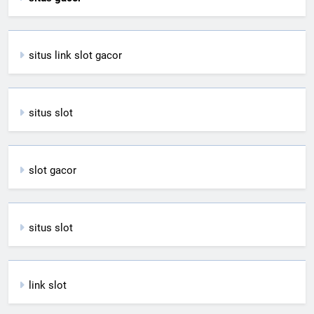
situs link slot gacor
situs slot
slot gacor
situs slot
link slot