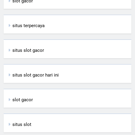
slot gacor
situs terpercaya
situs slot gacor
situs slot gacor hari ini
slot gacor
situs slot