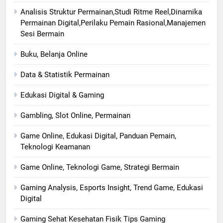
Analisis Struktur Permainan,Studi Ritme Reel,Dinamika
Permainan Digital,Perilaku Pemain Rasional,Manajemen
Sesi Bermain
Buku, Belanja Online
Data & Statistik Permainan
Edukasi Digital & Gaming
Gambling, Slot Online, Permainan
Game Online, Edukasi Digital, Panduan Pemain,
Teknologi Keamanan
Game Online, Teknologi Game, Strategi Bermain
Gaming Analysis, Esports Insight, Trend Game, Edukasi
Digital
Gaming Sehat Kesehatan Fisik Tips Gaming