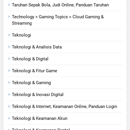
Taruhan Sepak Bola, Judi Online, Panduan Taruhan
Technology > Gaming Topics > Cloud Gaming &
Streaming
Teknologi
Teknologi & Analisis Data
Teknologi & Digital
Teknologi & Fitur Game
Teknologi & Gaming
Teknologi & Inovasi Digital
Teknologi & Internet, Keamanan Online, Panduan Login
Teknologi & Keamanan Akun