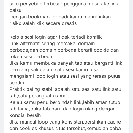
satu penyebab terbesar pengguna masuk ke link
palsu
Dengan bookmark pribadi,kamu menurunkan
risiko salah klik secara drastis
Kelola sesi login agar tidak terjadi konflik
Link alternatif sering memakai domain
berbeda,dan domain berbeda berarti cookie dan
token sesi berbeda
Jika kamu membuka banyak tab,atau berganti link
berulang kali dalam satu sesi,kamu bisa
mengalami loop login atau sesi yang terasa putus
sendiri
Praktik paling stabil adalah satu sesi satu link,satu
tab,satu perangkat utama
Kalau kamu perlu berpindah link,lebih aman tutup
tab lama,buka tab baru,dan login ulang dengan
kondisi bersih
Jika muncul loop yang konsisten,bersihkan cache
dan cookies khusus situs tersebut,kemudian coba