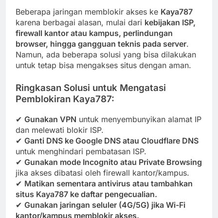
Beberapa jaringan memblokir akses ke
Kaya787
karena berbagai alasan, mulai dari
kebijakan ISP,
firewall kantor atau kampus, perlindungan
browser, hingga gangguan teknis pada server
.
Namun, ada beberapa solusi yang bisa dilakukan
untuk tetap bisa mengakses situs dengan aman.
Ringkasan Solusi untuk Mengatasi
Pemblokiran Kaya787:
✔
Gunakan VPN
untuk menyembunyikan alamat IP
dan melewati blokir ISP.
✔
Ganti DNS ke Google DNS atau Cloudflare DNS
untuk menghindari pembatasan ISP.
✔
Gunakan mode Incognito atau Private Browsing
jika akses dibatasi oleh firewall kantor/kampus.
✔
Matikan sementara antivirus atau tambahkan
situs Kaya787 ke daftar pengecualian.
✔
Gunakan jaringan seluler (4G/5G) jika Wi-Fi
kantor/kampus memblokir akses.