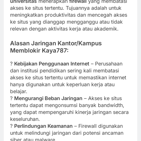
universitas
menerapkan
firewall
yang membatasi
akses ke situs tertentu. Tujuannya adalah untuk
meningkatkan produktivitas dan mencegah akses
ke situs yang dianggap mengganggu atau tidak
relevan dengan aktivitas kerja atau akademik.
Alasan Jaringan Kantor/Kampus
Memblokir Kaya787:
?
Kebijakan Penggunaan Internet
– Perusahaan
dan institusi pendidikan sering kali membatasi
akses ke situs tertentu untuk memastikan internet
hanya digunakan untuk keperluan kerja atau
belajar.
?
Mengurangi Beban Jaringan
– Akses ke situs
tertentu dapat mengonsumsi banyak bandwidth,
yang dapat mempengaruhi kinerja jaringan secara
keseluruhan.
?
Perlindungan Keamanan
– Firewall digunakan
untuk melindungi jaringan dari potensi ancaman
siber atau malware.