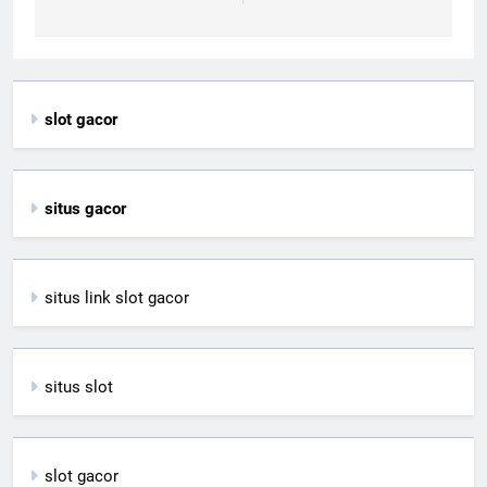
slot gacor
situs gacor
situs link slot gacor
situs slot
slot gacor