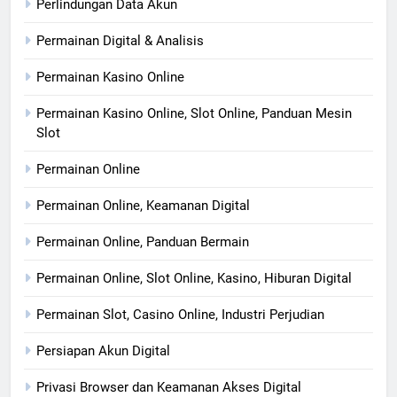
Perlindungan Data Akun
Permainan Digital & Analisis
Permainan Kasino Online
Permainan Kasino Online, Slot Online, Panduan Mesin
Slot
Permainan Online
Permainan Online, Keamanan Digital
Permainan Online, Panduan Bermain
Permainan Online, Slot Online, Kasino, Hiburan Digital
Permainan Slot, Casino Online, Industri Perjudian
Persiapan Akun Digital
Privasi Browser dan Keamanan Akses Digital