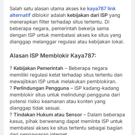
Salah satu alasan utama akses ke
kaya787 link
alternatif
diblokir adalah
kebijakan dari ISP
yang
menerapkan filter terhadap situs tertentu. Di
beberapa negara, pemerintah bekerja sama
dengan ISP untuk membatasi akses ke situs yang
dianggap melanggar regulasi atau kebijakan lokal.
Alasan ISP Memblokir Kaya787:
?
Kebijakan Pemerintah
– Beberapa negara
memiliki regulasi ketat terhadap situs tertentu dan
mewajibkan ISP untuk melakukan pemblokiran.
?
Perlindungan Pengguna
– ISP kadang-kadang
memblokir situs untuk melindungi pengguna dari
potensi risiko keamanan atau konten yang
dianggap tidak sesuai.
?
Tindakan Hukum atau Sensor
– Dalam beberapa
kasus, pihak berwenang dapat meminta ISP untuk
membatasi akses ke situs tertentu sebagai bagian
dari pengawasan internet.