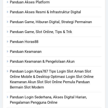
Panduan Akses Platform
Panduan Akses Resmi & Infrastruktur Digital
Panduan Game, Hiburan Digital, Strategi Permainan
Panduan Game, Slot Online, Tips & Trik
Panduan Horas88
Panduan Keamanan
Panduan Keamanan & Pengelolaan Akun
Panduan Login Kaya787 Tips Login Slot Aman Slot
Online Mobile & Desktop Optimasi Login Slot Online
Keamanan Akun Slot Slot Online Pemula Panduan
Bermain Slot Modern
Panduan Login Sederhana, Akses Digital Harian,
Pengalaman Pengguna Online