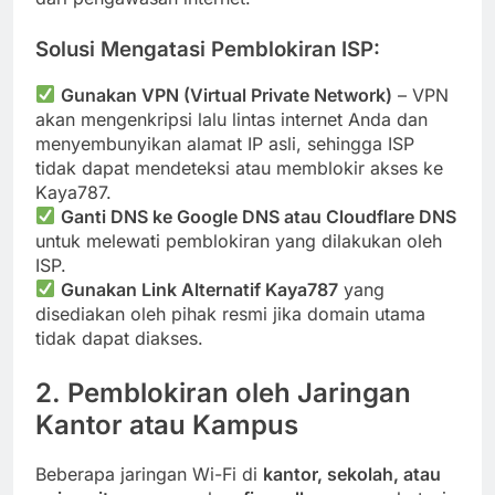
Solusi Mengatasi Pemblokiran ISP:
Gunakan VPN (Virtual Private Network)
– VPN
akan mengenkripsi lalu lintas internet Anda dan
menyembunyikan alamat IP asli, sehingga ISP
tidak dapat mendeteksi atau memblokir akses ke
Kaya787.
Ganti DNS ke Google DNS atau Cloudflare DNS
untuk melewati pemblokiran yang dilakukan oleh
ISP.
Gunakan Link Alternatif Kaya787
yang
disediakan oleh pihak resmi jika domain utama
tidak dapat diakses.
2. Pemblokiran oleh Jaringan
Kantor atau Kampus
Beberapa jaringan Wi-Fi di
kantor, sekolah, atau