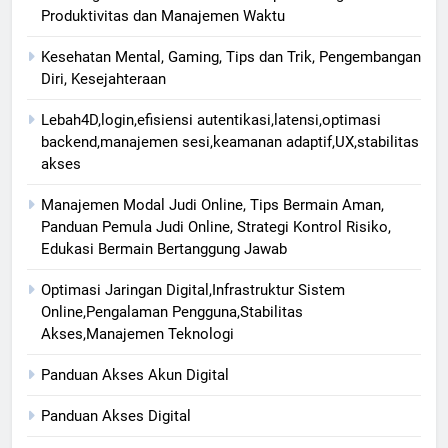
Produktivitas dan Manajemen Waktu
Kesehatan Mental, Gaming, Tips dan Trik, Pengembangan
Diri, Kesejahteraan
Lebah4D,login,efisiensi autentikasi,latensi,optimasi
backend,manajemen sesi,keamanan adaptif,UX,stabilitas
akses
Manajemen Modal Judi Online, Tips Bermain Aman,
Panduan Pemula Judi Online, Strategi Kontrol Risiko,
Edukasi Bermain Bertanggung Jawab
Optimasi Jaringan Digital,Infrastruktur Sistem
Online,Pengalaman Pengguna,Stabilitas
Akses,Manajemen Teknologi
Panduan Akses Akun Digital
Panduan Akses Digital