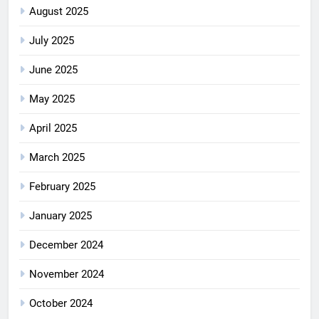
August 2025
July 2025
June 2025
May 2025
April 2025
March 2025
February 2025
January 2025
December 2024
November 2024
October 2024