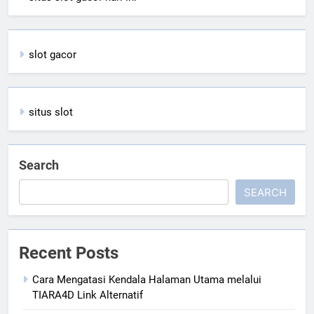
slot gacor
situs slot
Search
SEARCH
Recent Posts
Cara Mengatasi Kendala Halaman Utama melalui
TIARA4D Link Alternatif