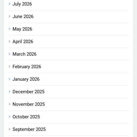
July 2026
June 2026
May 2026
April 2026
March 2026
February 2026
January 2026
December 2025
November 2025
October 2025
September 2025