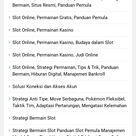
Bermain, Situs Resmi, Panduan Pemula
Slot Online, Permainan Gratis, Panduan Pemula
Slot Online, Permainan Kasino
Slot Online, Permainan Kasino, Budaya dalam Slot
Slot Online, Permainan Kasino, Judi Online
Slot Online, Strategi Permainan, Tips & Trik, Panduan
Bermain, Hiburan Digital, Manajemen Bankroll
Solusi Koneksi dan Akses Akun
Strategi Anti Tipe, Move Serbaguna, Pokémon Fleksibel,
Taktik Tim, Adaptasi Pertarungan, Mengatasi Kelemahan
Strategi Bermain Slot
Strategi Bermain Slot Panduan Slot Pemula Manajemen