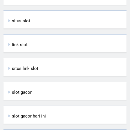
situs slot
link slot
situs link slot
slot gacor
slot gacor hari ini