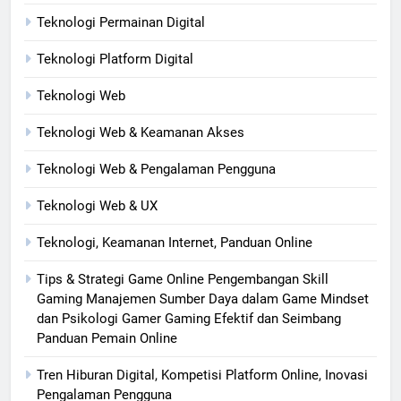
Teknologi Permainan Digital
Teknologi Platform Digital
Teknologi Web
Teknologi Web & Keamanan Akses
Teknologi Web & Pengalaman Pengguna
Teknologi Web & UX
Teknologi, Keamanan Internet, Panduan Online
Tips & Strategi Game Online Pengembangan Skill
Gaming Manajemen Sumber Daya dalam Game Mindset
dan Psikologi Gamer Gaming Efektif dan Seimbang
Panduan Pemain Online
Tren Hiburan Digital, Kompetisi Platform Online, Inovasi
Pengalaman Pengguna