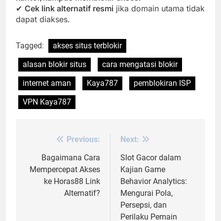
✔
Cek link alternatif resmi
jika domain utama tidak
dapat diakses.
Tagged:
akses situs terblokir
alasan blokir situs
cara mengatasi blokir
internet aman
Kaya787
pemblokiran ISP
VPN Kaya787
Previous:
Next:
Post
navigation
Bagaimana Cara
Slot Gacor dalam
Mempercepat Akses
Kajian Game
ke Horas88 Link
Behavior Analytics:
Alternatif?
Mengurai Pola,
Persepsi, dan
Perilaku Pemain