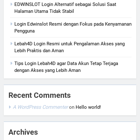
EDWINSLOT Login Alternatif sebagai Solusi Saat
Halaman Utama Tidak Stabil
Login Edwinslot Resmi dengan Fokus pada Kenyamanan
Pengguna
Lebah4D Login Resmi untuk Pengalaman Akses yang
Lebih Praktis dan Aman
Tips Login Lebah4D agar Data Akun Tetap Terjaga
dengan Akses yang Lebih Aman
Recent Comments
A WordPress Commenter
on
Hello world!
Archives