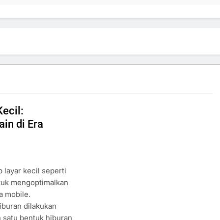
ecil:
n di Era
layar kecil seperti
untuk mengoptimalkan
a mobile.
hiburan dilakukan
h satu bentuk hiburan