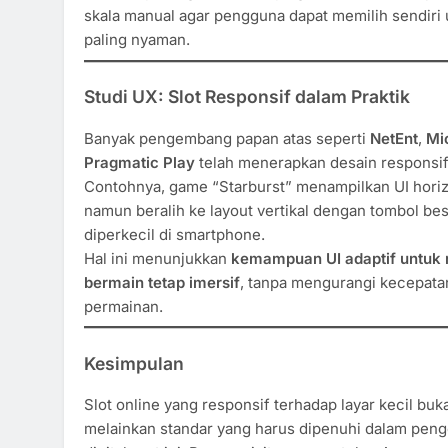
skala manual agar pengguna dapat memilih sendiri 
paling nyaman.
Studi UX: Slot Responsif dalam Praktik
Banyak pengembang papan atas seperti
NetEnt
,
Mi
Pragmatic Play
telah menerapkan desain responsif 
Contohnya, game “Starburst” menampilkan UI horizo
namun beralih ke layout vertikal dengan tombol bes
diperkecil di smartphone.
Hal ini menunjukkan
kemampuan UI adaptif untuk
bermain tetap imersif
, tanpa mengurangi kecepata
permainan.
Kesimpulan
Slot online yang responsif terhadap layar kecil bukan
melainkan standar yang harus dipenuhi dalam pe