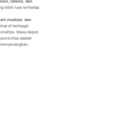
an, retensi, dan
g lebih luas terhadap
ain modular, dan
timal di berbagai
ionalitas. Masa depan
sponsivitas adalah
r menyenangkan.