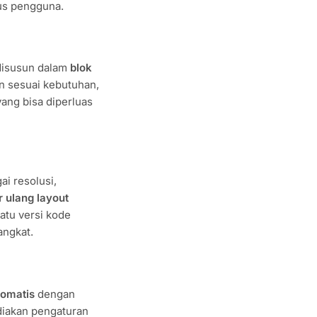
us pengguna.
 disusun dalam
blok
n sesuai kebutuhan,
ang bisa diperluas
i resolusi,
 ulang layout
satu versi kode
angkat.
tomatis
dengan
diakan pengaturan