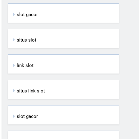
slot gacor
situs slot
link slot
situs link slot
slot gacor