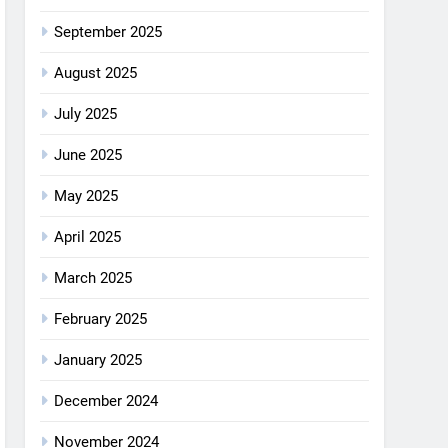
September 2025
August 2025
July 2025
June 2025
May 2025
April 2025
March 2025
February 2025
January 2025
December 2024
November 2024