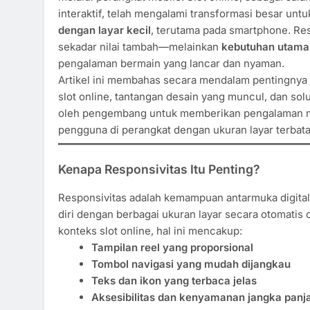
interaktif, telah mengalami transformasi besar unt
dengan layar kecil
, terutama pada smartphone. Res
sekadar nilai tambah—melainkan
kebutuhan utama
pengalaman bermain yang lancar dan nyaman.
Artikel ini membahas secara mendalam pentingnya 
slot online, tantangan desain yang muncul, dan sol
oleh pengembang untuk memberikan pengalaman m
pengguna di perangkat dengan ukuran layar terbata
Kenapa Responsivitas Itu Penting?
Responsivitas adalah kemampuan antarmuka digita
diri dengan berbagai ukuran layar secara otomatis 
konteks slot online, hal ini mencakup:
Tampilan reel yang proporsional
Tombol navigasi yang mudah dijangkau
Teks dan ikon yang terbaca jelas
Aksesibilitas dan kenyamanan jangka panj