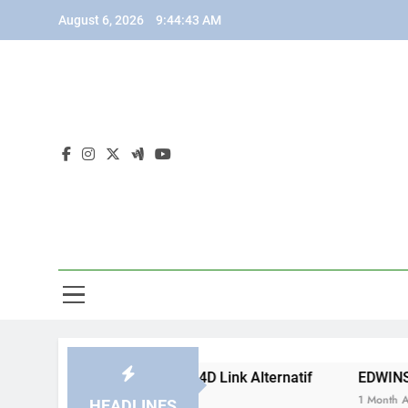
Skip
August 6, 2026
9:44:44 AM
to
content
Mar
Dapatkan 
a melalui TIARA4D Link Alternatif
EDWINSLOT Login Al
1 Month Ago
HEADLINES