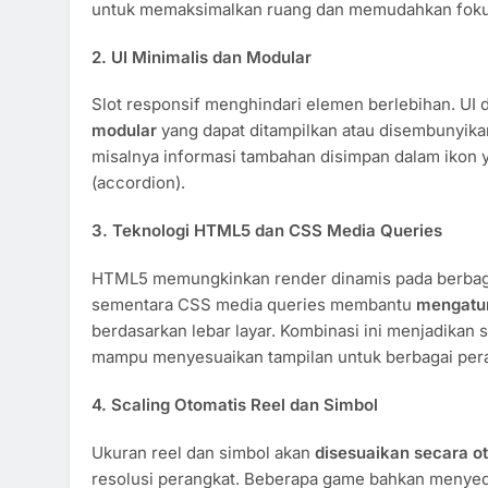
untuk memaksimalkan ruang dan memudahkan fok
2.
UI Minimalis dan Modular
Slot responsif menghindari elemen berlebihan. UI
modular
yang dapat ditampilkan atau disembunyika
misalnya informasi tambahan disimpan dalam ikon y
(accordion).
3.
Teknologi HTML5 dan CSS Media Queries
HTML5 memungkinkan render dinamis pada berbaga
sementara CSS media queries membantu
mengatur
berdasarkan lebar layar. Kombinasi ini menjadikan 
mampu menyesuaikan tampilan untuk berbagai per
4.
Scaling Otomatis Reel dan Simbol
Ukuran reel dan simbol akan
disesuaikan secara o
resolusi perangkat. Beberapa game bahkan menye