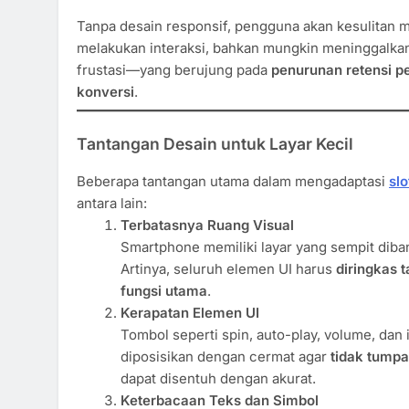
Tanpa desain responsif, pengguna akan kesulitan 
melakukan interaksi, bahkan mungkin meninggalka
frustasi—yang berujung pada
penurunan retensi 
konversi
.
Tantangan Desain untuk Layar Kecil
Beberapa tantangan utama dalam mengadaptasi
slo
antara lain:
Terbatasnya Ruang Visual
Smartphone memiliki layar yang sempit diba
Artinya, seluruh elemen UI harus
diringkas
fungsi utama
.
Kerapatan Elemen UI
Tombol seperti spin, auto-play, volume, dan 
diposisikan dengan cermat agar
tidak tumpa
dapat disentuh dengan akurat.
Keterbacaan Teks dan Simbol