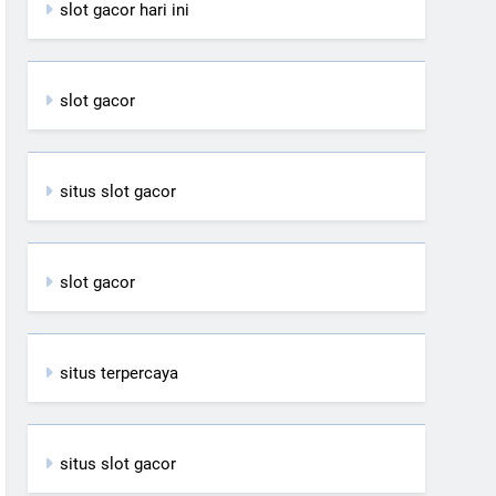
slot gacor hari ini
slot gacor
situs slot gacor
slot gacor
situs terpercaya
situs slot gacor