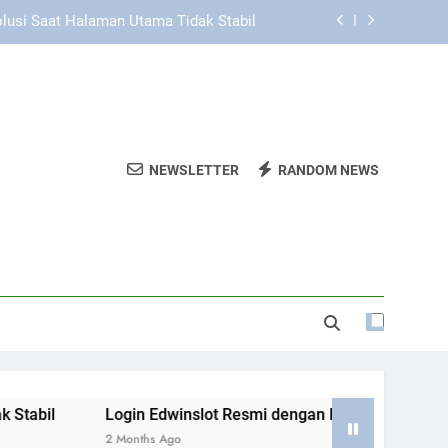
lusi Saat Halaman Utama Tidak Stabil
gan Fokus pada Kenyamanan Pengguna
n Akses yang Lebih Praktis dan Aman
tama melalui TIARA4D Link Alternatif
NEWSLETTER
RANDOM NEWS
lusi Saat Halaman Utama Tidak Stabil
gan Fokus pada Kenyamanan Pengguna
Suzuki.
n Akses yang Lebih Praktis dan Aman
Login Edwinslot Resmi dengan Fokus pada Kenyamanan P
2 Months Ago