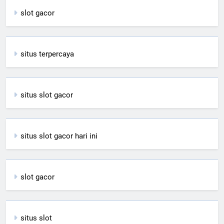
slot gacor
situs terpercaya
situs slot gacor
situs slot gacor hari ini
slot gacor
situs slot