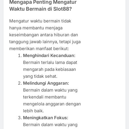
Mengapa Penting Mengatur
Waktu Bermain di Slot88?
Mengatur waktu bermain tidak
hanya membantu menjaga
keseimbangan antara hiburan dan
tanggung jawab lainnya, tetapi juga
memberikan manfaat berikut:
Menghindari Kecanduan:
Bermain terlalu lama dapat
mengarah pada kebiasaan
yang tidak sehat.
Melindungi Anggaran:
Bermain dalam waktu yang
terkendali membantu
mengelola anggaran dengan
lebih baik.
Meningkatkan Fokus:
Bermain dalam waktu yang