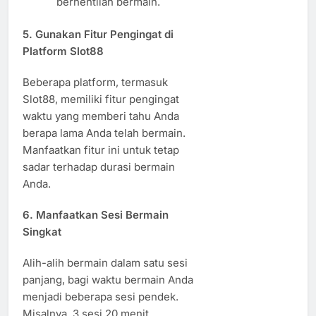
berhentilah bermain.
5. Gunakan Fitur Pengingat di
Platform Slot88
Beberapa platform, termasuk
Slot88, memiliki fitur pengingat
waktu yang memberi tahu Anda
berapa lama Anda telah bermain.
Manfaatkan fitur ini untuk tetap
sadar terhadap durasi bermain
Anda.
6. Manfaatkan Sesi Bermain
Singkat
Alih-alih bermain dalam satu sesi
panjang, bagi waktu bermain Anda
menjadi beberapa sesi pendek.
Misalnya, 3 sesi 20 menit