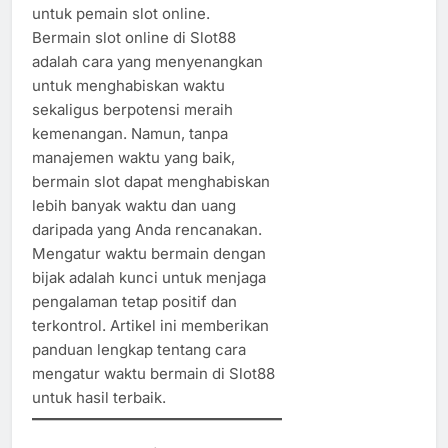
untuk pemain slot online.
Bermain slot online di Slot88
adalah cara yang menyenangkan
untuk menghabiskan waktu
sekaligus berpotensi meraih
kemenangan. Namun, tanpa
manajemen waktu yang baik,
bermain slot dapat menghabiskan
lebih banyak waktu dan uang
daripada yang Anda rencanakan.
Mengatur waktu bermain dengan
bijak adalah kunci untuk menjaga
pengalaman tetap positif dan
terkontrol. Artikel ini memberikan
panduan lengkap tentang cara
mengatur waktu bermain di Slot88
untuk hasil terbaik.