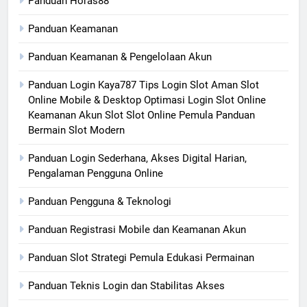
Panduan Horas88
Panduan Keamanan
Panduan Keamanan & Pengelolaan Akun
Panduan Login Kaya787 Tips Login Slot Aman Slot
Online Mobile & Desktop Optimasi Login Slot Online
Keamanan Akun Slot Slot Online Pemula Panduan
Bermain Slot Modern
Panduan Login Sederhana, Akses Digital Harian,
Pengalaman Pengguna Online
Panduan Pengguna & Teknologi
Panduan Registrasi Mobile dan Keamanan Akun
Panduan Slot Strategi Pemula Edukasi Permainan
Panduan Teknis Login dan Stabilitas Akses