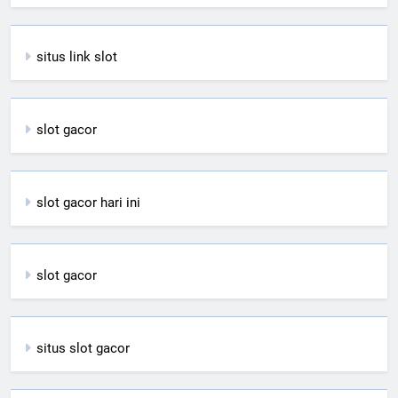
situs link slot
slot gacor
slot gacor hari ini
slot gacor
situs slot gacor