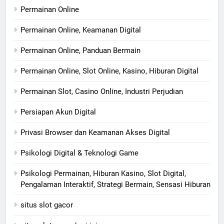
Permainan Online
Permainan Online, Keamanan Digital
Permainan Online, Panduan Bermain
Permainan Online, Slot Online, Kasino, Hiburan Digital
Permainan Slot, Casino Online, Industri Perjudian
Persiapan Akun Digital
Privasi Browser dan Keamanan Akses Digital
Psikologi Digital & Teknologi Game
Psikologi Permainan, Hiburan Kasino, Slot Digital,
Pengalaman Interaktif, Strategi Bermain, Sensasi Hiburan
situs slot gacor