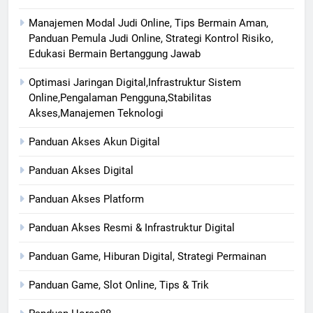
Manajemen Modal Judi Online, Tips Bermain Aman,
Panduan Pemula Judi Online, Strategi Kontrol Risiko,
Edukasi Bermain Bertanggung Jawab
Optimasi Jaringan Digital,Infrastruktur Sistem
Online,Pengalaman Pengguna,Stabilitas
Akses,Manajemen Teknologi
Panduan Akses Akun Digital
Panduan Akses Digital
Panduan Akses Platform
Panduan Akses Resmi & Infrastruktur Digital
Panduan Game, Hiburan Digital, Strategi Permainan
Panduan Game, Slot Online, Tips & Trik