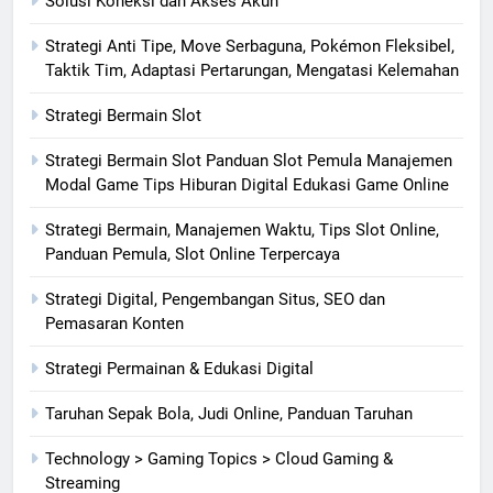
Solusi Koneksi dan Akses Akun
Strategi Anti Tipe, Move Serbaguna, Pokémon Fleksibel,
Taktik Tim, Adaptasi Pertarungan, Mengatasi Kelemahan
Strategi Bermain Slot
Strategi Bermain Slot Panduan Slot Pemula Manajemen
Modal Game Tips Hiburan Digital Edukasi Game Online
Strategi Bermain, Manajemen Waktu, Tips Slot Online,
Panduan Pemula, Slot Online Terpercaya
Strategi Digital, Pengembangan Situs, SEO dan
Pemasaran Konten
Strategi Permainan & Edukasi Digital
Taruhan Sepak Bola, Judi Online, Panduan Taruhan
Technology > Gaming Topics > Cloud Gaming &
Streaming