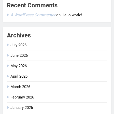
Recent Comments
A WordPress Commenter
on
Hello world!
Archives
July 2026
June 2026
May 2026
April 2026
March 2026
February 2026
January 2026