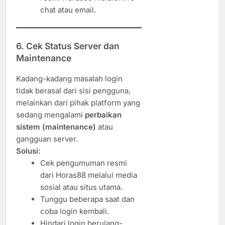
chat atau email.
6. Cek Status Server dan
Maintenance
Kadang-kadang masalah login
tidak berasal dari sisi pengguna,
melainkan dari pihak platform yang
sedang mengalami
perbaikan
sistem (maintenance)
atau
gangguan server.
Solusi:
Cek pengumuman resmi
dari Horas88 melalui media
sosial atau situs utama.
Tunggu beberapa saat dan
coba login kembali.
Hindari login berulang-