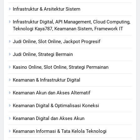
Infrastruktur & Arsitektur Sistem
Infrastruktur Digital, API Management, Cloud Computing,
Teknologi Kaya787, Keamanan Sistem, Framework IT
Judi Online, Slot Online, Jackpot Progresif
Judi Online, Strategi Bermain
Kasino Online, Slot Online, Strategi Permainan
Keamanan & Infrastruktur Digital
Keamanan Akun dan Akses Alternatif
Keamanan Digital & Optimalisasi Koneksi
Keamanan Digital dan Akses Akun
Keamanan Informasi & Tata Kelola Teknologi