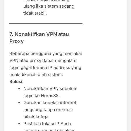
ulang jika sistem sedang
tidak stabil.
7. Nonaktifkan VPN atau
Proxy
Beberapa pengguna yang memakai
VPN atau proxy dapat mengalami
login gagal karena IP address yang
tidak dikenali oleh sistem.
Solusi:
Nonaktifkan VPN sebelum
login ke Horas88.
Gunakan koneksi internet
langsung tanpa enkripsi
pihak ketiga.
Pastikan lokasi IP Anda
sesuai dengan kebijakan