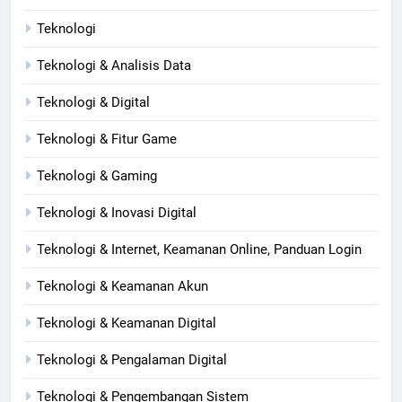
Teknologi
Teknologi & Analisis Data
Teknologi & Digital
Teknologi & Fitur Game
Teknologi & Gaming
Teknologi & Inovasi Digital
Teknologi & Internet, Keamanan Online, Panduan Login
Teknologi & Keamanan Akun
Teknologi & Keamanan Digital
Teknologi & Pengalaman Digital
Teknologi & Pengembangan Sistem