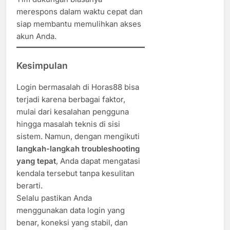
merespons dalam waktu cepat dan
siap membantu memulihkan akses
akun Anda.
Kesimpulan
Login bermasalah di Horas88 bisa
terjadi karena berbagai faktor,
mulai dari kesalahan pengguna
hingga masalah teknis di sisi
sistem. Namun, dengan mengikuti
langkah-langkah troubleshooting
yang tepat
, Anda dapat mengatasi
kendala tersebut tanpa kesulitan
berarti.
Selalu pastikan Anda
menggunakan data login yang
benar, koneksi yang stabil, dan