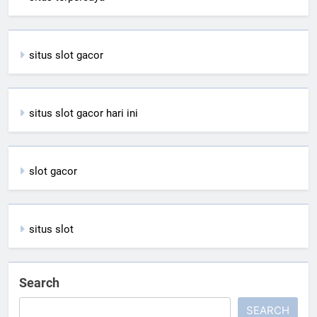
situs slot gacor
situs slot gacor hari ini
slot gacor
situs slot
Search
SEARCH