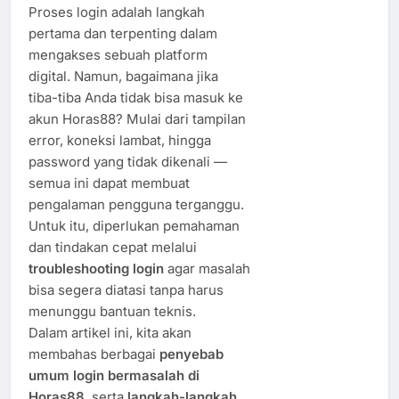
Proses login adalah langkah
pertama dan terpenting dalam
mengakses sebuah platform
digital. Namun, bagaimana jika
tiba-tiba Anda tidak bisa masuk ke
akun Horas88? Mulai dari tampilan
error, koneksi lambat, hingga
password yang tidak dikenali —
semua ini dapat membuat
pengalaman pengguna terganggu.
Untuk itu, diperlukan pemahaman
dan tindakan cepat melalui
troubleshooting login
agar masalah
bisa segera diatasi tanpa harus
menunggu bantuan teknis.
Dalam artikel ini, kita akan
membahas berbagai
penyebab
umum login bermasalah di
Horas88
, serta
langkah-langkah