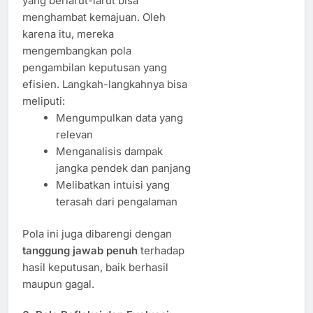
yang berlarut-larut bisa
menghambat kemajuan. Oleh
karena itu, mereka
mengembangkan pola
pengambilan keputusan yang
efisien. Langkah-langkahnya bisa
meliputi:
Mengumpulkan data yang
relevan
Menganalisis dampak
jangka pendek dan panjang
Melibatkan intuisi yang
terasah dari pengalaman
Pola ini juga dibarengi dengan
tanggung jawab penuh
terhadap
hasil keputusan, baik berhasil
maupun gagal.