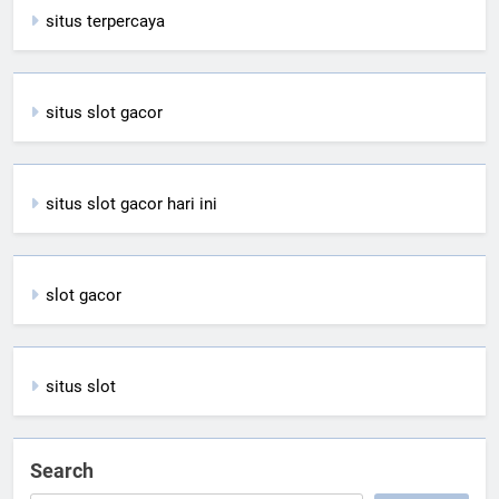
situs terpercaya
situs slot gacor
situs slot gacor hari ini
slot gacor
situs slot
Search