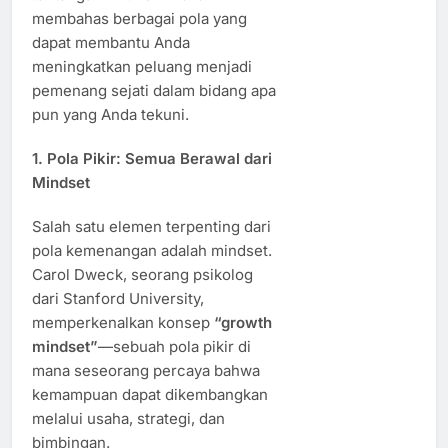
membahas berbagai pola yang
dapat membantu Anda
meningkatkan peluang menjadi
pemenang sejati dalam bidang apa
pun yang Anda tekuni.
1. Pola Pikir: Semua Berawal dari
Mindset
Salah satu elemen terpenting dari
pola kemenangan adalah mindset.
Carol Dweck, seorang psikolog
dari Stanford University,
memperkenalkan konsep
“growth
mindset”
—sebuah pola pikir di
mana seseorang percaya bahwa
kemampuan dapat dikembangkan
melalui usaha, strategi, dan
bimbingan.