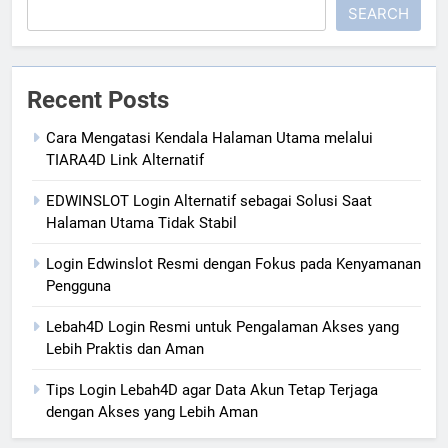
SEARCH
Recent Posts
Cara Mengatasi Kendala Halaman Utama melalui
TIARA4D Link Alternatif
EDWINSLOT Login Alternatif sebagai Solusi Saat
Halaman Utama Tidak Stabil
Login Edwinslot Resmi dengan Fokus pada Kenyamanan
Pengguna
Lebah4D Login Resmi untuk Pengalaman Akses yang
Lebih Praktis dan Aman
Tips Login Lebah4D agar Data Akun Tetap Terjaga
dengan Akses yang Lebih Aman