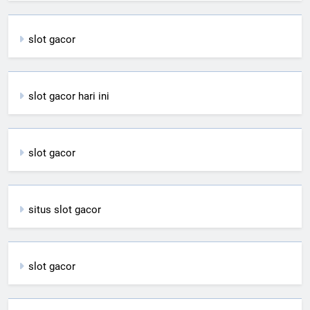
slot gacor
slot gacor hari ini
slot gacor
situs slot gacor
slot gacor