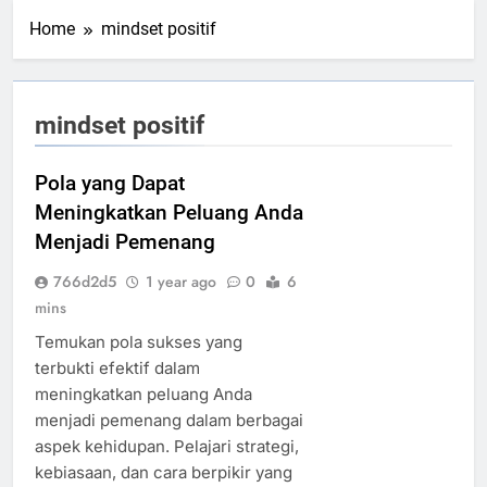
Home
mindset positif
mindset positif
Pola yang Dapat
Meningkatkan Peluang Anda
Menjadi Pemenang
766d2d5
1 year ago
0
6
mins
Temukan pola sukses yang
terbukti efektif dalam
meningkatkan peluang Anda
menjadi pemenang dalam berbagai
aspek kehidupan. Pelajari strategi,
kebiasaan, dan cara berpikir yang