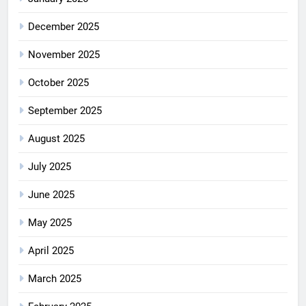
December 2025
November 2025
October 2025
September 2025
August 2025
July 2025
June 2025
May 2025
April 2025
March 2025