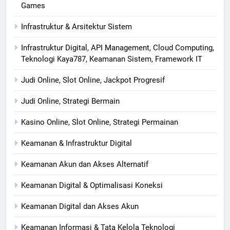
Games
Infrastruktur & Arsitektur Sistem
Infrastruktur Digital, API Management, Cloud Computing,
Teknologi Kaya787, Keamanan Sistem, Framework IT
Judi Online, Slot Online, Jackpot Progresif
Judi Online, Strategi Bermain
Kasino Online, Slot Online, Strategi Permainan
Keamanan & Infrastruktur Digital
Keamanan Akun dan Akses Alternatif
Keamanan Digital & Optimalisasi Koneksi
Keamanan Digital dan Akses Akun
Keamanan Informasi & Tata Kelola Teknologi