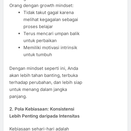
Orang dengan growth mindset:
Tidak takut gagal karena
melihat kegagalan sebagai
proses belajar
Terus mencari umpan balik
untuk perbaikan
Memiliki motivasi intrinsik
untuk tumbuh
Dengan mindset seperti ini, Anda
akan lebih tahan banting, terbuka
terhadap perubahan, dan lebih siap
untuk menang dalam jangka
panjang.
2. Pola Kebiasaan: Konsistensi
Lebih Penting daripada Intensitas
Kebiasaan sehari-hari adalah