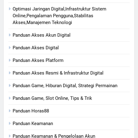
Optimasi Jaringan Digital,Infrastruktur Sistem
Online,Pengalaman Pengguna,Stabilitas
Akses,Manajemen Teknologi
Panduan Akses Akun Digital
Panduan Akses Digital
Panduan Akses Platform
Panduan Akses Resmi & Infrastruktur Digital
Panduan Game, Hiburan Digital, Strategi Permainan
Panduan Game, Slot Online, Tips & Trik
Panduan Horas88
Panduan Keamanan
Panduan Keamanan & Pengelolaan Akun