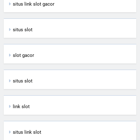
situs link slot gacor
situs slot
slot gacor
situs slot
link slot
situs link slot