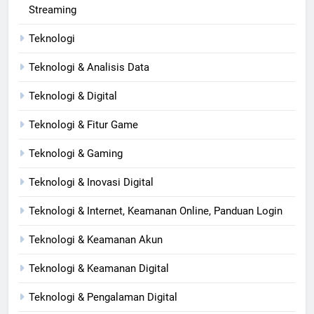
Streaming
Teknologi
Teknologi & Analisis Data
Teknologi & Digital
Teknologi & Fitur Game
Teknologi & Gaming
Teknologi & Inovasi Digital
Teknologi & Internet, Keamanan Online, Panduan Login
Teknologi & Keamanan Akun
Teknologi & Keamanan Digital
Teknologi & Pengalaman Digital