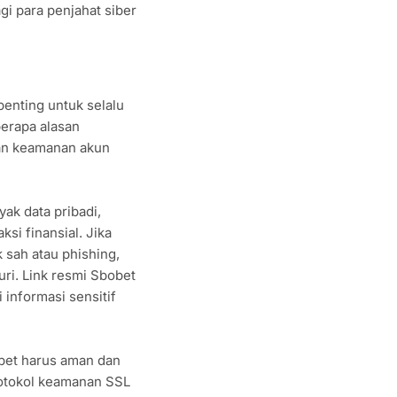
gi para penjahat siber
enting untuk selalu
berapa alasan
an keamanan akun
ak data pribadi,
ksi finansial. Jika
 sah atau phishing,
ri. Link resmi Sbobet
 informasi sensitif
obet harus aman dan
rotokol keamanan SSL