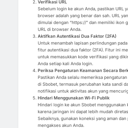
Verifikasi URL
Sebelum login ke akun Anda, pastikan URL ya
browser adalah yang benar dan sah. URL ya
dimulai dengan “https://” dan memiliki ikon 
URL di browser Anda.
Aktifkan Autentikasi Dua Faktor (2FA)
Untuk menambah lapisan perlindungan pada 
fitur autentikasi dua faktor (2FA). Fitur ini
untuk memasukkan kode verifikasi yang diki
Anda setiap kali Anda login.
Periksa Pengaturan Keamanan Secara Ber
Pastikan Anda selalu memeriksa pengatura
di Sbobet, termasuk perubahan kata sandi d
notifikasi untuk aktivitas akun yang mencuri
Hindari Menggunakan Wi-Fi Publik
Hindari login ke akun Sbobet menggunakan k
karena jaringan ini dapat lebih mudah diretas
Sebaiknya, gunakan koneksi yang aman dan p
mengakses akun Anda.