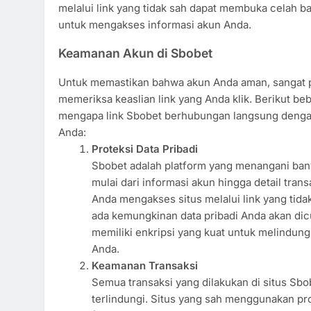
melalui link yang tidak sah dapat membuka celah ba
untuk mengakses informasi akun Anda.
Keamanan Akun di Sbobet
Untuk memastikan bahwa akun Anda aman, sangat p
memeriksa keaslian link yang Anda klik. Berikut be
mengapa link Sbobet berhubungan langsung deng
Anda:
Proteksi Data Pribadi
Sbobet adalah platform yang menangani bany
mulai dari informasi akun hingga detail transa
Anda mengakses situs melalui link yang tidak
ada kemungkinan data pribadi Anda akan dicu
memiliki enkripsi yang kuat untuk melindungi
Anda.
Keamanan Transaksi
Semua transaksi yang dilakukan di situs Sb
terlindungi. Situs yang sah menggunakan p