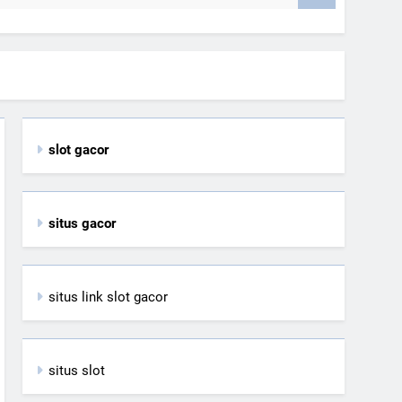
slot gacor
situs gacor
situs link slot gacor
situs slot