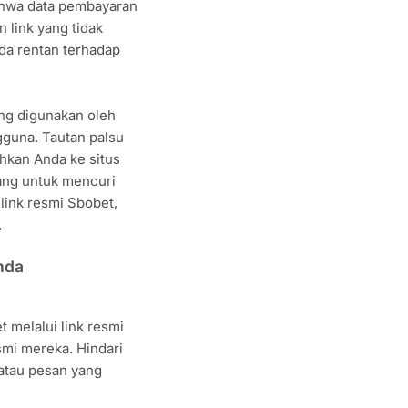
ahwa data pembayaran
 link yang tidak
da rentan terhadap
ng digunakan oleh
gguna. Tautan palsu
hkan Anda ke situs
ang untuk mencuri
link resmi Sbobet,
.
nda
 melalui link resmi
smi mereka. Hindari
 atau pesan yang