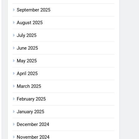
September 2025
August 2025
July 2025
June 2025
May 2025
April 2025
March 2025
February 2025
January 2025
December 2024
November 2024