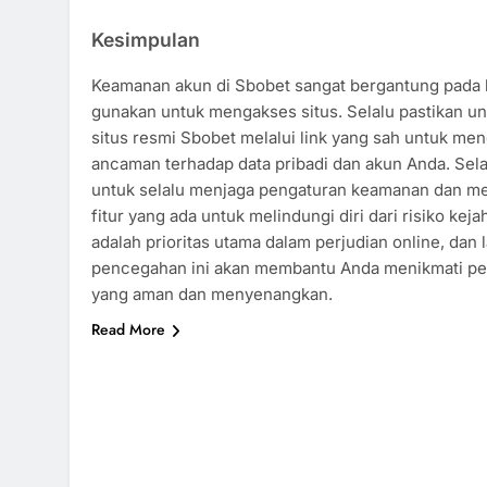
Kesimpulan
Keamanan akun di Sbobet sangat bergantung pada 
gunakan untuk mengakses situs. Selalu pastikan u
situs resmi Sbobet melalui link yang sah untuk men
ancaman terhadap data pribadi dan akun Anda. Selai
untuk selalu menjaga pengaturan keamanan dan me
fitur yang ada untuk melindungi diri dari risiko kej
adalah prioritas utama dalam perjudian online, dan
pencegahan ini akan membantu Anda menikmati p
yang aman dan menyenangkan.
Read More