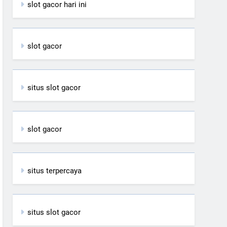
slot gacor hari ini
slot gacor
situs slot gacor
slot gacor
situs terpercaya
situs slot gacor