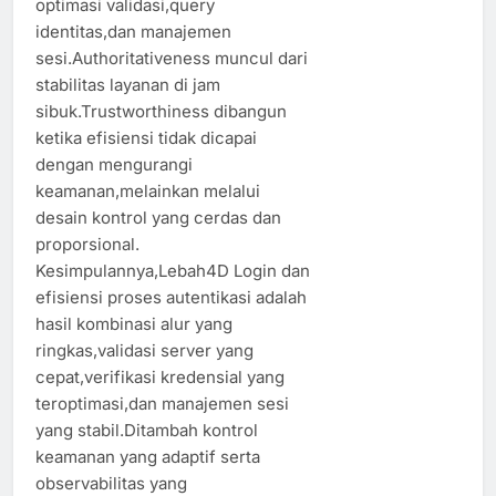
optimasi validasi,query
identitas,dan manajemen
sesi.Authoritativeness muncul dari
stabilitas layanan di jam
sibuk.Trustworthiness dibangun
ketika efisiensi tidak dicapai
dengan mengurangi
keamanan,melainkan melalui
desain kontrol yang cerdas dan
proporsional.
Kesimpulannya,Lebah4D Login dan
efisiensi proses autentikasi adalah
hasil kombinasi alur yang
ringkas,validasi server yang
cepat,verifikasi kredensial yang
teroptimasi,dan manajemen sesi
yang stabil.Ditambah kontrol
keamanan yang adaptif serta
observabilitas yang