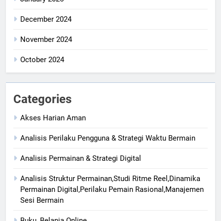
December 2024
November 2024
October 2024
Categories
Akses Harian Aman
Analisis Perilaku Pengguna & Strategi Waktu Bermain
Analisis Permainan & Strategi Digital
Analisis Struktur Permainan,Studi Ritme Reel,Dinamika
Permainan Digital,Perilaku Pemain Rasional,Manajemen
Sesi Bermain
Buku, Belanja Online