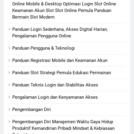
Online Mobile & Desktop Optimasi Login Slot Online
Keamanan Akun Slot Slot Online Pemula Panduan
Bermain Slot Modern
Panduan Login Sederhana, Akses Digital Harian,
Pengalaman Pengguna Online
Panduan Pengguna & Teknologi
Panduan Registrasi Mobile dan Keamanan Akun
Panduan Slot Strategi Pemula Edukasi Permainan
Panduan Teknis Login dan Stabilitas Akses
Pengalaman Login dan Kenyamanan Akses
Pengembangan Diri
Pengembangan Diri Manajemen Waktu Gaya Hidup
Produktif Kemandirian Pribadi Mindset & Kebiasaan