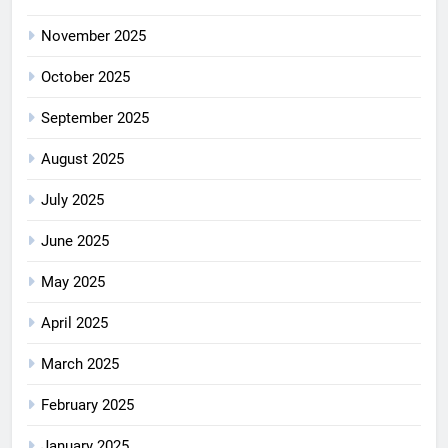
November 2025
October 2025
September 2025
August 2025
July 2025
June 2025
May 2025
April 2025
March 2025
February 2025
January 2025