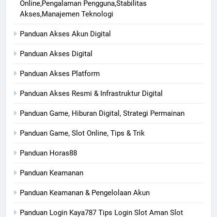
Online,Pengalaman Pengguna,Stabilitas
Akses,Manajemen Teknologi
Panduan Akses Akun Digital
Panduan Akses Digital
Panduan Akses Platform
Panduan Akses Resmi & Infrastruktur Digital
Panduan Game, Hiburan Digital, Strategi Permainan
Panduan Game, Slot Online, Tips & Trik
Panduan Horas88
Panduan Keamanan
Panduan Keamanan & Pengelolaan Akun
Panduan Login Kaya787 Tips Login Slot Aman Slot