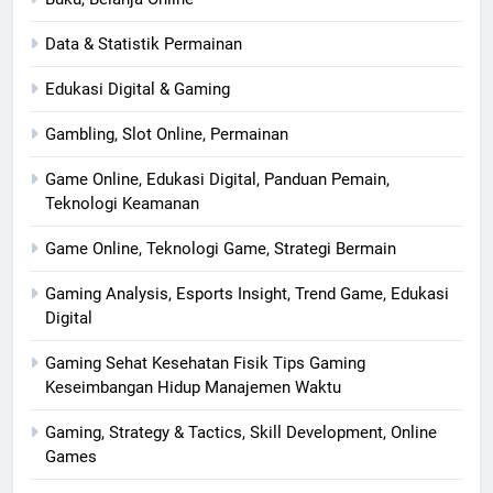
Data & Statistik Permainan
Edukasi Digital & Gaming
Gambling, Slot Online, Permainan
Game Online, Edukasi Digital, Panduan Pemain,
Teknologi Keamanan
Game Online, Teknologi Game, Strategi Bermain
Gaming Analysis, Esports Insight, Trend Game, Edukasi
Digital
Gaming Sehat Kesehatan Fisik Tips Gaming
Keseimbangan Hidup Manajemen Waktu
Gaming, Strategy & Tactics, Skill Development, Online
Games