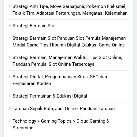
Strategi Anti Tipe, Move Serbaguna, Pokémon Fleksibel,
Taktik Tim, Adaptasi Pertarungan, Mengatasi Kelemahan
Strategi Bermain Slot
Strategi Bermain Slot Panduan Slot Pemula Manajemen
Modal Game Tips Hiburan Digital Edukasi Game Online
Strategi Bermain, Manajemen Waktu, Tips Slot Online,
Panduan Pemula, Slot Online Terpercaya
Strategi Digital, Pengembangan Situs, SEO dan
Pemasaran Konten
Strategi Permainan & Edukasi Digital
Taruhan Sepak Bola, Judi Online, Panduan Taruhan
Technology > Gaming Topics > Cloud Gaming &
Streaming