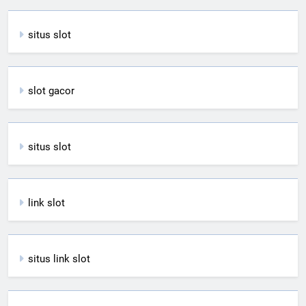
situs slot
slot gacor
situs slot
link slot
situs link slot