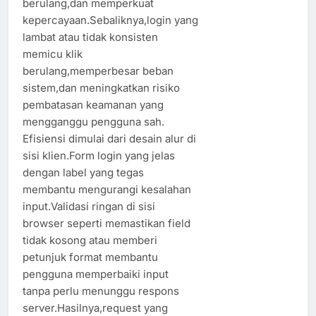
berulang,dan memperkuat
kepercayaan.Sebaliknya,login yang
lambat atau tidak konsisten
memicu klik
berulang,memperbesar beban
sistem,dan meningkatkan risiko
pembatasan keamanan yang
mengganggu pengguna sah.
Efisiensi dimulai dari desain alur di
sisi klien.Form login yang jelas
dengan label yang tegas
membantu mengurangi kesalahan
input.Validasi ringan di sisi
browser seperti memastikan field
tidak kosong atau memberi
petunjuk format membantu
pengguna memperbaiki input
tanpa perlu menunggu respons
server.Hasilnya,request yang