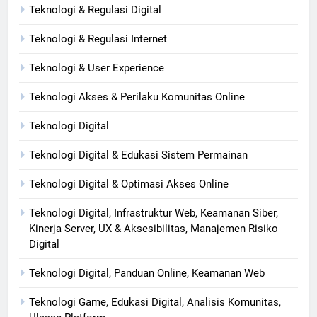
Teknologi & Regulasi Digital
Teknologi & Regulasi Internet
Teknologi & User Experience
Teknologi Akses & Perilaku Komunitas Online
Teknologi Digital
Teknologi Digital & Edukasi Sistem Permainan
Teknologi Digital & Optimasi Akses Online
Teknologi Digital, Infrastruktur Web, Keamanan Siber,
Kinerja Server, UX & Aksesibilitas, Manajemen Risiko
Digital
Teknologi Digital, Panduan Online, Keamanan Web
Teknologi Game, Edukasi Digital, Analisis Komunitas,