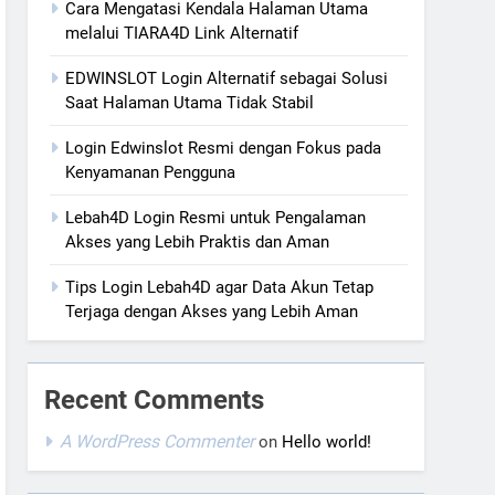
Cara Mengatasi Kendala Halaman Utama
melalui TIARA4D Link Alternatif
EDWINSLOT Login Alternatif sebagai Solusi
Saat Halaman Utama Tidak Stabil
Login Edwinslot Resmi dengan Fokus pada
Kenyamanan Pengguna
Lebah4D Login Resmi untuk Pengalaman
Akses yang Lebih Praktis dan Aman
Tips Login Lebah4D agar Data Akun Tetap
Terjaga dengan Akses yang Lebih Aman
Recent Comments
A WordPress Commenter
on
Hello world!