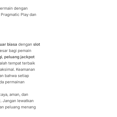
ermain dengan
 Pragmatic Play dan
uar biasa
dengan
slot
esar bagi pemain
gi
,
peluang jackpot
alah tempat terbaik
maksimal. Keamanan
kan bahwa setiap
ada permainan
caya, aman, dan
t. Jangan lewatkan
gan peluang menang