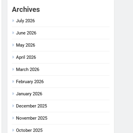
Archives
July 2026
June 2026
May 2026
April 2026
March 2026
February 2026
January 2026
December 2025
November 2025
October 2025