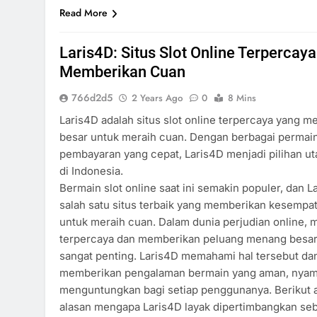
Read More
Laris4D: Situs Slot Online Terperca
Memberikan Cuan
766d2d5
2 Years Ago
0
8 Mins
Laris4D adalah situs slot online terpercaya yang 
besar untuk meraih cuan. Dengan berbagai permai
pembayaran yang cepat, Laris4D menjadi pilihan ut
di Indonesia.
Bermain slot online saat ini semakin populer, dan L
salah satu situs terbaik yang memberikan kesempa
untuk meraih cuan. Dalam dunia perjudian online, m
terpercaya dan memberikan peluang menang besar 
sangat penting. Laris4D memahami hal tersebut d
memberikan pengalaman bermain yang aman, nyam
menguntungkan bagi setiap penggunanya. Berikut 
alasan mengapa Laris4D layak dipertimbangkan seba