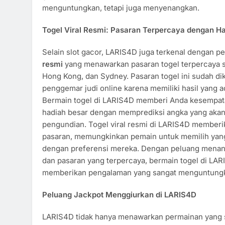
menguntungkan, tetapi juga menyenangkan.
Togel Viral Resmi: Pasaran Terpercaya dengan H
Selain slot gacor, LARIS4D juga terkenal dengan 
resmi
yang menawarkan pasaran togel terpercaya s
Hong Kong, dan Sydney. Pasaran togel ini sudah dik
penggemar judi online karena memiliki hasil yang ad
Bermain togel di LARIS4D memberi Anda kesempat
hadiah besar dengan memprediksi angka yang akan
pengundian. Togel viral resmi di LARIS4D memberi
pasaran, memungkinkan pemain untuk memilih yang
dengan preferensi mereka. Dengan peluang menang
dan pasaran yang terpercaya, bermain togel di LAR
memberikan pengalaman yang sangat menguntung
Peluang Jackpot Menggiurkan di LARIS4D
LARIS4D tidak hanya menawarkan permainan yang se