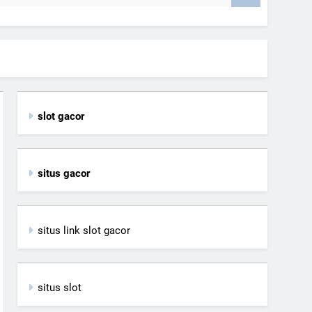
slot gacor
situs gacor
situs link slot gacor
situs slot