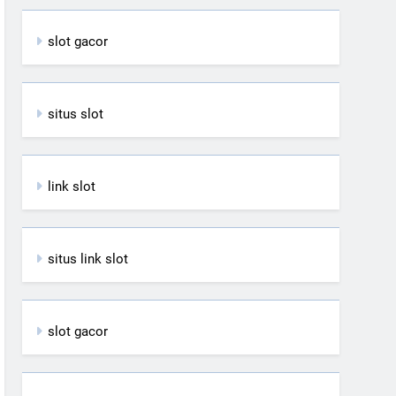
slot gacor
situs slot
link slot
situs link slot
slot gacor