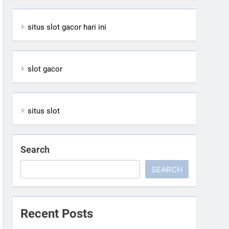
situs slot gacor hari ini
slot gacor
situs slot
Search
SEARCH
Recent Posts