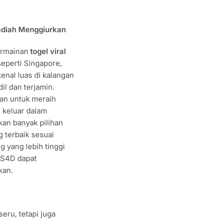
adiah Menggiurkan
permainan
togel viral
eperti Singapore,
enal luas di kalangan
il dan terjamin.
an untuk meraih
 keluar dalam
kan banyak pilihan
 terbaik sesuai
 yang lebih tinggi
IS4D dapat
kan.
ru, tetapi juga