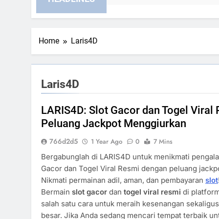
Home
Laris4D
Laris4D
LARIS4D: Slot Gacor dan Togel Viral
Peluang Jackpot Menggiurkan
766d2d5
1 Year Ago
0
7 Mins
Bergabunglah di LARIS4D untuk menikmati pengal
Gacor dan Togel Viral Resmi dengan peluang jackp
Nikmati permainan adil, aman, dan pembayaran
slot
Bermain
slot gacor
dan
togel viral resmi
di platfor
salah satu cara untuk meraih kesenangan sekaligu
besar. Jika Anda sedang mencari tempat terbaik u