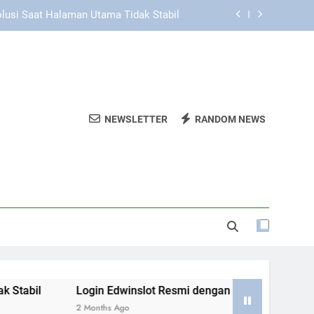
lusi Saat Halaman Utama Tidak Stabil
gan Fokus pada Kenyamanan Pengguna
n Akses yang Lebih Praktis dan Aman
tama melalui TIARA4D Link Alternatif
NEWSLETTER
RANDOM NEWS
lusi Saat Halaman Utama Tidak Stabil
gan Fokus pada Kenyamanan Pengguna
Suzuki.
n Akses yang Lebih Praktis dan Aman
Login Edwinslot Resmi dengan Fokus pada Kenyamanan P
2 Months Ago