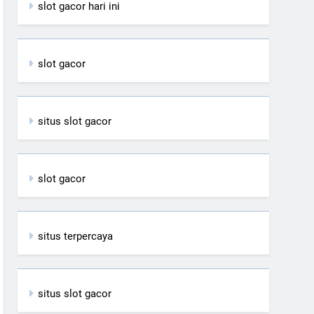
slot gacor hari ini
slot gacor
situs slot gacor
slot gacor
situs terpercaya
situs slot gacor