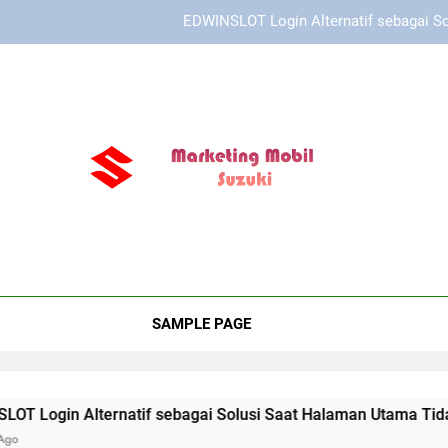
EDWINSLOT Login Alternatif sebagai So
Login Edwinslot Resmi den
Lebah4D Login Resmi untuk Pengalama
Cara Mengatasi Kendala Halaman U
EDWINSLOT Login Alternatif sebagai So
Login Edwinslot Resmi den
keting Mobil Suzuki
Informasi Promo Dan Produk Mobil Suzuki Di Marketing Mobil 
Lebah4D Login Resmi untuk Pengalama
SAMPLE PAGE
ternatif sebagai Solusi Saat Halaman Utama Tidak Stabil