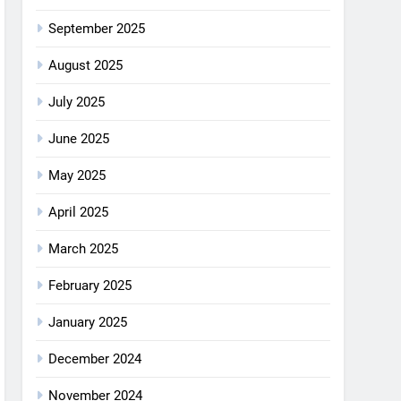
September 2025
August 2025
July 2025
June 2025
May 2025
April 2025
March 2025
February 2025
January 2025
December 2024
November 2024