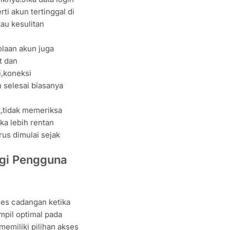
ti akun tertinggal di
au kesulitan
laan akun juga
t dan
i,koneksi
 selesai biasanya
,tidak memeriksa
ka lebih rentan
us dimulai sejak
agi Pengguna
ses cadangan ketika
ampil optimal pada
emiliki pilihan akses