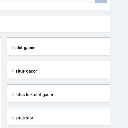
slot gacor
situs gacor
situs link slot gacor
situs slot