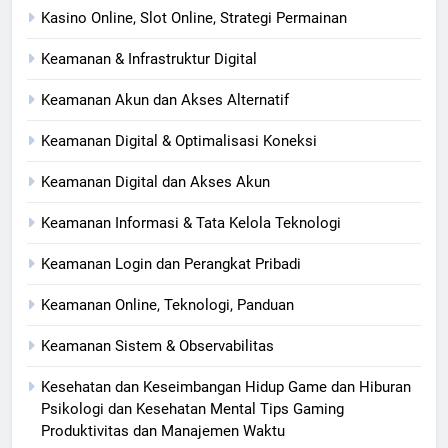
Kasino Online, Slot Online, Strategi Permainan
Keamanan & Infrastruktur Digital
Keamanan Akun dan Akses Alternatif
Keamanan Digital & Optimalisasi Koneksi
Keamanan Digital dan Akses Akun
Keamanan Informasi & Tata Kelola Teknologi
Keamanan Login dan Perangkat Pribadi
Keamanan Online, Teknologi, Panduan
Keamanan Sistem & Observabilitas
Kesehatan dan Keseimbangan Hidup Game dan Hiburan
Psikologi dan Kesehatan Mental Tips Gaming
Produktivitas dan Manajemen Waktu