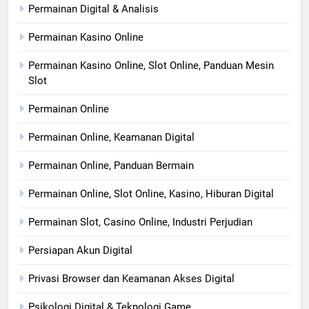
Permainan Digital & Analisis
Permainan Kasino Online
Permainan Kasino Online, Slot Online, Panduan Mesin
Slot
Permainan Online
Permainan Online, Keamanan Digital
Permainan Online, Panduan Bermain
Permainan Online, Slot Online, Kasino, Hiburan Digital
Permainan Slot, Casino Online, Industri Perjudian
Persiapan Akun Digital
Privasi Browser dan Keamanan Akses Digital
Psikologi Digital & Teknologi Game