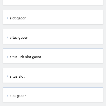
slot gacor
situs gacor
situs link slot gacor
situs slot
slot gacor