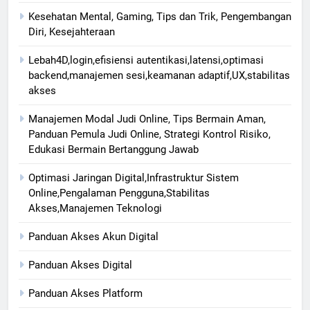
Kesehatan Mental, Gaming, Tips dan Trik, Pengembangan
Diri, Kesejahteraan
Lebah4D,login,efisiensi autentikasi,latensi,optimasi
backend,manajemen sesi,keamanan adaptif,UX,stabilitas
akses
Manajemen Modal Judi Online, Tips Bermain Aman,
Panduan Pemula Judi Online, Strategi Kontrol Risiko,
Edukasi Bermain Bertanggung Jawab
Optimasi Jaringan Digital,Infrastruktur Sistem
Online,Pengalaman Pengguna,Stabilitas
Akses,Manajemen Teknologi
Panduan Akses Akun Digital
Panduan Akses Digital
Panduan Akses Platform