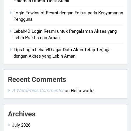
Halaman Utama Tidak Stabil
Login Edwinslot Resmi dengan Fokus pada Kenyamanan
Pengguna
Lebah4D Login Resmi untuk Pengalaman Akses yang
Lebih Praktis dan Aman
Tips Login Lebah4D agar Data Akun Tetap Terjaga
dengan Akses yang Lebih Aman
Recent Comments
A WordPress Commenter
on
Hello world!
Archives
July 2026