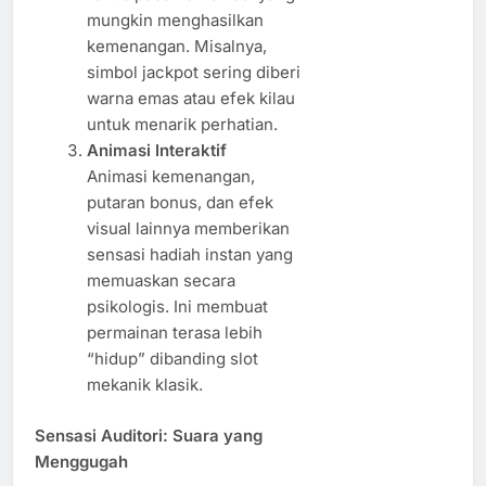
mungkin menghasilkan
kemenangan. Misalnya,
simbol jackpot sering diberi
warna emas atau efek kilau
untuk menarik perhatian.
Animasi Interaktif
Animasi kemenangan,
putaran bonus, dan efek
visual lainnya memberikan
sensasi hadiah instan yang
memuaskan secara
psikologis. Ini membuat
permainan terasa lebih
“hidup” dibanding slot
mekanik klasik.
Sensasi Auditori: Suara yang
Menggugah