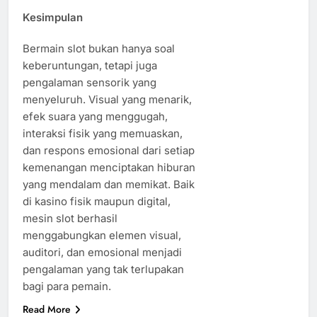
Kesimpulan
Bermain slot bukan hanya soal
keberuntungan, tetapi juga
pengalaman sensorik yang
menyeluruh. Visual yang menarik,
efek suara yang menggugah,
interaksi fisik yang memuaskan,
dan respons emosional dari setiap
kemenangan menciptakan hiburan
yang mendalam dan memikat. Baik
di kasino fisik maupun digital,
mesin slot berhasil
menggabungkan elemen visual,
auditori, dan emosional menjadi
pengalaman yang tak terlupakan
bagi para pemain.
Read More