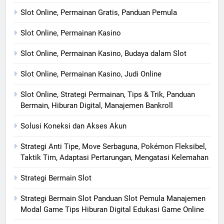
Slot Online, Permainan Gratis, Panduan Pemula
Slot Online, Permainan Kasino
Slot Online, Permainan Kasino, Budaya dalam Slot
Slot Online, Permainan Kasino, Judi Online
Slot Online, Strategi Permainan, Tips & Trik, Panduan
Bermain, Hiburan Digital, Manajemen Bankroll
Solusi Koneksi dan Akses Akun
Strategi Anti Tipe, Move Serbaguna, Pokémon Fleksibel,
Taktik Tim, Adaptasi Pertarungan, Mengatasi Kelemahan
Strategi Bermain Slot
Strategi Bermain Slot Panduan Slot Pemula Manajemen
Modal Game Tips Hiburan Digital Edukasi Game Online