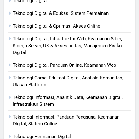
Teknologi Digital
Teknologi Digital & Edukasi Sistem Permainan
Teknologi Digital & Optimasi Akses Online
Teknologi Digital, Infrastruktur Web, Keamanan Siber,
Kinerja Server, UX & Aksesibilitas, Manajemen Risiko
Digital
Teknologi Digital, Panduan Online, Keamanan Web
Teknologi Game, Edukasi Digital, Analisis Komunitas,
Ulasan Platform
Teknologi Informasi, Analitik Data, Keamanan Digital,
Infrastruktur Sistem
Teknologi Informasi, Panduan Pengguna, Keamanan
Digital, Sistem Online
Teknologi Permainan Digital