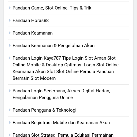
Panduan Game, Slot Online, Tips & Trik
Panduan Horas88
Panduan Keamanan
Panduan Keamanan & Pengelolaan Akun
Panduan Login Kaya787 Tips Login Slot Aman Slot
Online Mobile & Desktop Optimasi Login Slot Online
Keamanan Akun Slot Slot Online Pemula Panduan
Bermain Slot Modern
Panduan Login Sederhana, Akses Digital Harian,
Pengalaman Pengguna Online
Panduan Pengguna & Teknologi
Panduan Registrasi Mobile dan Keamanan Akun
Panduan Slot Strategi Pemula Edukasi Permainan