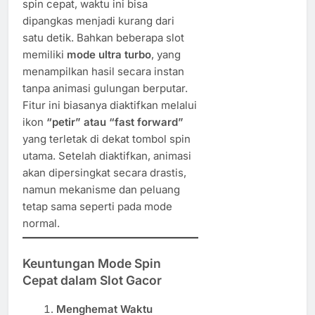
spin cepat, waktu ini bisa
dipangkas menjadi kurang dari
satu detik. Bahkan beberapa slot
memiliki
mode ultra turbo
, yang
menampilkan hasil secara instan
tanpa animasi gulungan berputar.
Fitur ini biasanya diaktifkan melalui
ikon
“petir” atau “fast forward”
yang terletak di dekat tombol spin
utama. Setelah diaktifkan, animasi
akan dipersingkat secara drastis,
namun mekanisme dan peluang
tetap sama seperti pada mode
normal.
Keuntungan Mode Spin
Cepat dalam Slot Gacor
Menghemat Waktu