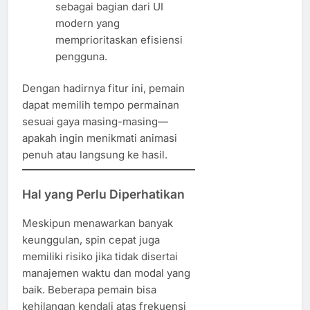
sebagai bagian dari UI
modern yang
memprioritaskan efisiensi
pengguna.
Dengan hadirnya fitur ini, pemain
dapat memilih tempo permainan
sesuai gaya masing-masing—
apakah ingin menikmati animasi
penuh atau langsung ke hasil.
Hal yang Perlu Diperhatikan
Meskipun menawarkan banyak
keunggulan, spin cepat juga
memiliki risiko jika tidak disertai
manajemen waktu dan modal yang
baik. Beberapa pemain bisa
kehilangan kendali atas frekuensi