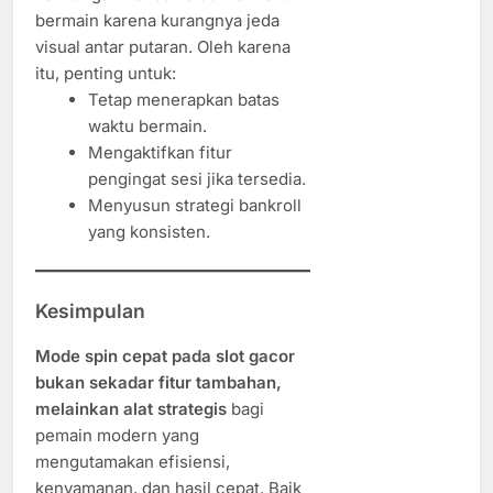
bermain karena kurangnya jeda
visual antar putaran. Oleh karena
itu, penting untuk:
Tetap menerapkan batas
waktu bermain.
Mengaktifkan fitur
pengingat sesi jika tersedia.
Menyusun strategi bankroll
yang konsisten.
Kesimpulan
Mode spin cepat pada slot gacor
bukan sekadar fitur tambahan,
melainkan alat strategis
bagi
pemain modern yang
mengutamakan efisiensi,
kenyamanan, dan hasil cepat. Baik