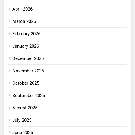
April 2026
March 2026
February 2026
January 2026
December 2025
November 2025
October 2025
September 2025
August 2025
July 2025
June 2025