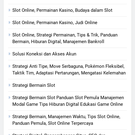
Slot Online, Permainan Kasino, Budaya dalam Slot
Slot Online, Permainan Kasino, Judi Online
Slot Online, Strategi Permainan, Tips & Trik, Panduan
Bermain, Hiburan Digital, Manajemen Bankroll
Solusi Koneksi dan Akses Akun
Strategi Anti Tipe, Move Serbaguna, Pokémon Fleksibel,
Taktik Tim, Adaptasi Pertarungan, Mengatasi Kelemahan
Strategi Bermain Slot
Strategi Bermain Slot Panduan Slot Pemula Manajemen
Modal Game Tips Hiburan Digital Edukasi Game Online
Strategi Bermain, Manajemen Waktu, Tips Slot Online,
Panduan Pemula, Slot Online Terpercaya