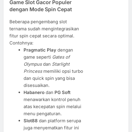
Game Slot Gacor Populer
dengan Mode Spin Cepat
Beberapa pengembang slot
ternama sudah mengintegrasikan
fitur spin cepat secara optimal.
Contohnya:
Pragmatic Play
dengan
game seperti
Gates of
Olympus
dan
Starlight
Princess
memiliki opsi turbo
dan quick spin yang bisa
disesuaikan.
Habanero
dan
PG Soft
menawarkan kontrol penuh
atas kecepatan spin melalui
menu pengaturan.
Slot88
dan platform serupa
juga menyematkan fitur ini