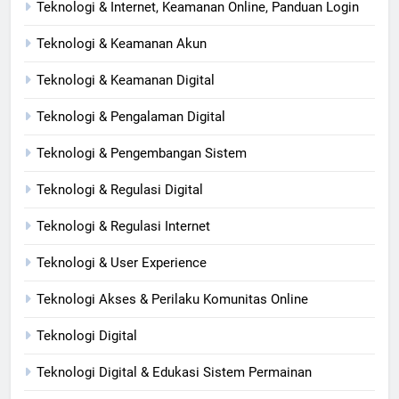
Teknologi & Internet, Keamanan Online, Panduan Login
Teknologi & Keamanan Akun
Teknologi & Keamanan Digital
Teknologi & Pengalaman Digital
Teknologi & Pengembangan Sistem
Teknologi & Regulasi Digital
Teknologi & Regulasi Internet
Teknologi & User Experience
Teknologi Akses & Perilaku Komunitas Online
Teknologi Digital
Teknologi Digital & Edukasi Sistem Permainan