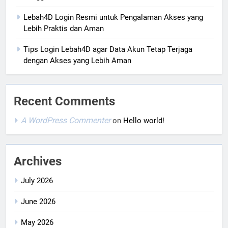
Lebah4D Login Resmi untuk Pengalaman Akses yang
Lebih Praktis dan Aman
Tips Login Lebah4D agar Data Akun Tetap Terjaga
dengan Akses yang Lebih Aman
Recent Comments
A WordPress Commenter
on
Hello world!
Archives
July 2026
June 2026
May 2026