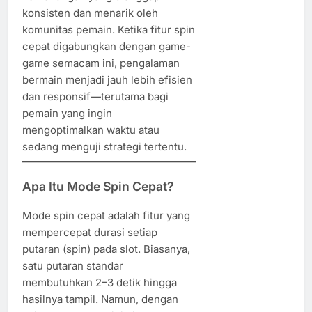
konsisten dan menarik oleh
komunitas pemain. Ketika fitur spin
cepat digabungkan dengan game-
game semacam ini, pengalaman
bermain menjadi jauh lebih efisien
dan responsif—terutama bagi
pemain yang ingin
mengoptimalkan waktu atau
sedang menguji strategi tertentu.
Apa Itu Mode Spin Cepat?
Mode spin cepat adalah fitur yang
mempercepat durasi setiap
putaran (spin) pada slot. Biasanya,
satu putaran standar
membutuhkan 2–3 detik hingga
hasilnya tampil. Namun, dengan