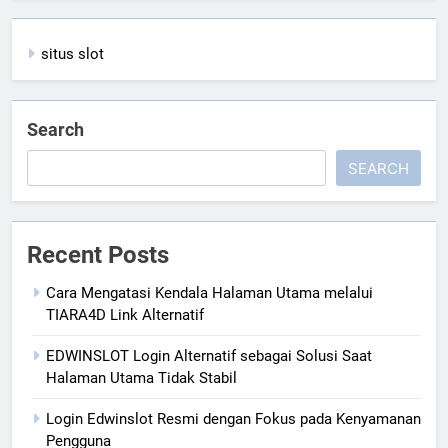
situs slot
Search
SEARCH
Recent Posts
Cara Mengatasi Kendala Halaman Utama melalui
TIARA4D Link Alternatif
EDWINSLOT Login Alternatif sebagai Solusi Saat
Halaman Utama Tidak Stabil
Login Edwinslot Resmi dengan Fokus pada Kenyamanan
Pengguna