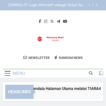
Skip
Login Edwinslot Resmi dengan Fokus pada
to
Kenyamanan Pengguna
content
Lebah4D Login Resmi untuk Pengalaman Akses
yang Lebih Praktis dan Aman
Cara Mengatasi Kendala Halaman Utama melalui
TIARA4D Link Alternatif
EDWINSLOT Login Alternatif sebagai Solusi Saat
Halaman Utama Tidak Stabil
Login Edwinslot Resmi dengan Fokus pada
Kenyamanan Pengguna
Marketing Mobil
Dapatkan Informasi Promo Dan Produk
Lebah4D Login Resmi untuk Pengalaman Akses
NEWSLETTER
RANDOM NEWS
Suzuki
yang Lebih Praktis dan Aman
Mobil Suzuki Di Marketing Mobil Suzuki.
MENU
ra Mengatasi Kendala Halaman Utama melalui TIARA4D Link Al
HEADLINES
eeks Ago