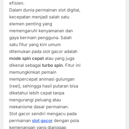
efisien.
Dalam dunia permainan slot digital,
kecepatan menjadi salah satu
elemen penting yang
memengaruhi kenyamanan dan
gaya bermain pengguna. Salah
satu fitur yang kini umum
ditemukan pada slot gacor adalah
mode spin cepat
atau yang juga
dikenal sebagai
turbo spin
. Fitur ini
memungkinkan pemain
mempercepat animasi gulungan
(reel), sehingga hasil putaran bisa
diketahui lebih cepat tanpa
mengurangi peluang atau
mekanisme dasar permainan.
Slot gacor sendiri mengacu pada
permainan
slot gacor
dengan pola
kemenangan yang dianggap