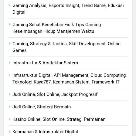
Gaming Analysis, Esports Insight, Trend Game, Edukasi
Digital
Gaming Sehat Kesehatan Fisik Tips Gaming
Keseimbangan Hidup Manajemen Waktu
Gaming, Strategy & Tactics, Skill Development, Online
Games
Infrastruktur & Arsitektur Sistem
Infrastruktur Digital, API Management, Cloud Computing,
Teknologi Kaya787, Keamanan Sistem, Framework IT
Judi Online, Slot Online, Jackpot Progresif
Judi Online, Strategi Bermain
Kasino Online, Slot Online, Strategi Permainan
Keamanan & Infrastruktur Digital