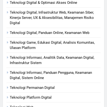
Teknologi Digital & Optimasi Akses Online
Teknologi Digital, Infrastruktur Web, Keamanan Siber,
Kinerja Server, UX & Aksesibilitas, Manajemen Risiko
Digital
Teknologi Digital, Panduan Online, Keamanan Web
Teknologi Game, Edukasi Digital, Analisis Komunitas,
Ulasan Platform
Teknologi Informasi, Analitik Data, Keamanan Digital,
Infrastruktur Sistem
Teknologi Informasi, Panduan Pengguna, Keamanan
Digital, Sistem Online
Teknologi Permainan Digital
Teknologi Platform Digital