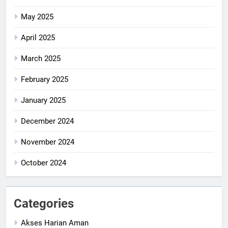
May 2025
April 2025
March 2025
February 2025
January 2025
December 2024
November 2024
October 2024
Categories
Akses Harian Aman