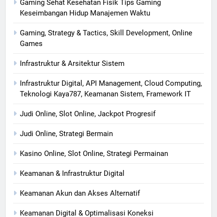
Gaming Sehat Kesehatan Fisik Tips Gaming
Keseimbangan Hidup Manajemen Waktu
Gaming, Strategy & Tactics, Skill Development, Online
Games
Infrastruktur & Arsitektur Sistem
Infrastruktur Digital, API Management, Cloud Computing,
Teknologi Kaya787, Keamanan Sistem, Framework IT
Judi Online, Slot Online, Jackpot Progresif
Judi Online, Strategi Bermain
Kasino Online, Slot Online, Strategi Permainan
Keamanan & Infrastruktur Digital
Keamanan Akun dan Akses Alternatif
Keamanan Digital & Optimalisasi Koneksi