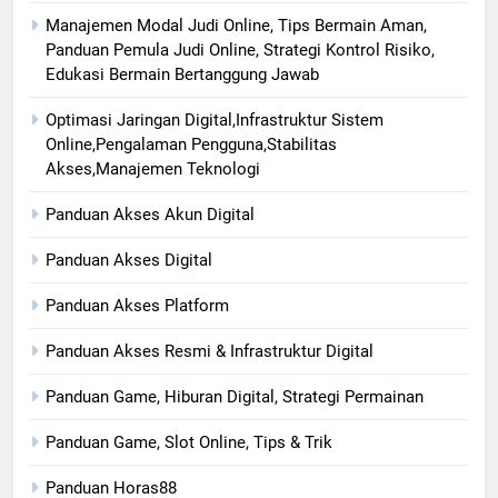
Manajemen Modal Judi Online, Tips Bermain Aman,
Panduan Pemula Judi Online, Strategi Kontrol Risiko,
Edukasi Bermain Bertanggung Jawab
Optimasi Jaringan Digital,Infrastruktur Sistem
Online,Pengalaman Pengguna,Stabilitas
Akses,Manajemen Teknologi
Panduan Akses Akun Digital
Panduan Akses Digital
Panduan Akses Platform
Panduan Akses Resmi & Infrastruktur Digital
Panduan Game, Hiburan Digital, Strategi Permainan
Panduan Game, Slot Online, Tips & Trik
Panduan Horas88