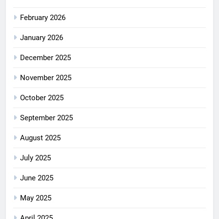
February 2026
January 2026
December 2025
November 2025
October 2025
September 2025
August 2025
July 2025
June 2025
May 2025
April 2025