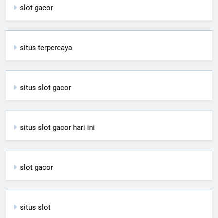
slot gacor
situs terpercaya
situs slot gacor
situs slot gacor hari ini
slot gacor
situs slot