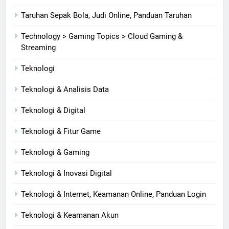
Taruhan Sepak Bola, Judi Online, Panduan Taruhan
Technology > Gaming Topics > Cloud Gaming &
Streaming
Teknologi
Teknologi & Analisis Data
Teknologi & Digital
Teknologi & Fitur Game
Teknologi & Gaming
Teknologi & Inovasi Digital
Teknologi & Internet, Keamanan Online, Panduan Login
Teknologi & Keamanan Akun