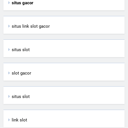
situs gacor
situs link slot gacor
situs slot
slot gacor
situs slot
link slot