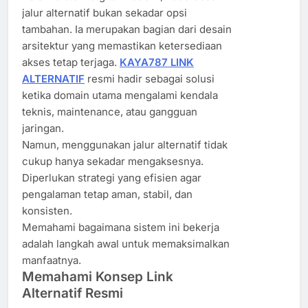
jalur alternatif bukan sekadar opsi
tambahan. Ia merupakan bagian dari desain
arsitektur yang memastikan ketersediaan
akses tetap terjaga.
KAYA787 LINK
ALTERNATIF
resmi hadir sebagai solusi
ketika domain utama mengalami kendala
teknis, maintenance, atau gangguan
jaringan.
Namun, menggunakan jalur alternatif tidak
cukup hanya sekadar mengaksesnya.
Diperlukan strategi yang efisien agar
pengalaman tetap aman, stabil, dan
konsisten.
Memahami bagaimana sistem ini bekerja
adalah langkah awal untuk memaksimalkan
manfaatnya.
Memahami Konsep Link
Alternatif Resmi