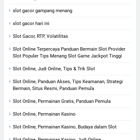
slot gacor gampang menang
slot gacor hari ini
Slot Gacor, RTP, Volatilitas
Slot Online Terpercaya Panduan Bermain Slot Provider
Slot Populer Tips Menang Slot Game Jackpot Tinggi
Slot Online, Judi Online, Tips & Trik Slot
Slot Online, Panduan Akses, Tips Keamanan, Strategi
Bermain, Situs Resmi, Panduan Pemula
Slot Online, Permainan Gratis, Panduan Pemula
Slot Online, Permainan Kasino
Slot Online, Permainan Kasino, Budaya dalam Slot
Slot Online, Permainan Kasino, Judi Online