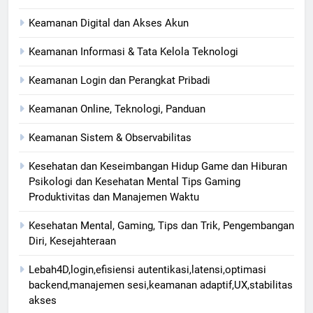
Keamanan Digital dan Akses Akun
Keamanan Informasi & Tata Kelola Teknologi
Keamanan Login dan Perangkat Pribadi
Keamanan Online, Teknologi, Panduan
Keamanan Sistem & Observabilitas
Kesehatan dan Keseimbangan Hidup Game dan Hiburan
Psikologi dan Kesehatan Mental Tips Gaming
Produktivitas dan Manajemen Waktu
Kesehatan Mental, Gaming, Tips dan Trik, Pengembangan
Diri, Kesejahteraan
Lebah4D,login,efisiensi autentikasi,latensi,optimasi
backend,manajemen sesi,keamanan adaptif,UX,stabilitas
akses