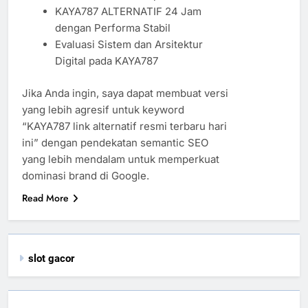
KAYA787 ALTERNATIF 24 Jam
dengan Performa Stabil
Evaluasi Sistem dan Arsitektur
Digital pada KAYA787
Jika Anda ingin, saya dapat membuat versi
yang lebih agresif untuk keyword
“KAYA787 link alternatif resmi terbaru hari
ini” dengan pendekatan semantic SEO
yang lebih mendalam untuk memperkuat
dominasi brand di Google.
Read More
slot gacor