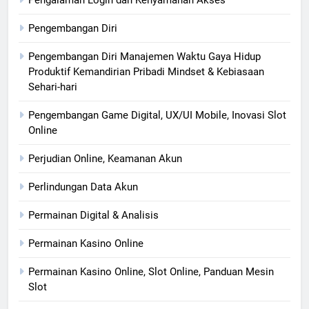
Pengembangan Diri
Pengembangan Diri Manajemen Waktu Gaya Hidup
Produktif Kemandirian Pribadi Mindset & Kebiasaan
Sehari-hari
Pengembangan Game Digital, UX/UI Mobile, Inovasi Slot
Online
Perjudian Online, Keamanan Akun
Perlindungan Data Akun
Permainan Digital & Analisis
Permainan Kasino Online
Permainan Kasino Online, Slot Online, Panduan Mesin
Slot