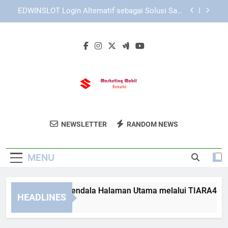
Skip
Login Edwinslot Resmi dengan Fokus pada
to
Kenyamanan Pengguna
content
Lebah4D Login Resmi untuk Pengalaman Akses
yang Lebih Praktis dan Aman
Cara Mengatasi Kendala Halaman Utama melalui
TIARA4D Link Alternatif
EDWINSLOT Login Alternatif sebagai Solusi Saat
Halaman Utama Tidak Stabil
Login Edwinslot Resmi dengan Fokus pada
Kenyamanan Pengguna
Marketing Mobil
Dapatkan Informasi Promo Dan Produk
Lebah4D Login Resmi untuk Pengalaman Akses
NEWSLETTER
RANDOM NEWS
Suzuki
yang Lebih Praktis dan Aman
Mobil Suzuki Di Marketing Mobil Suzuki.
MENU
ra Mengatasi Kendala Halaman Utama melalui TIARA4D Link A
HEADLINES
Month Ago