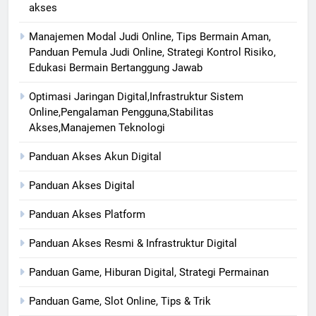
akses
Manajemen Modal Judi Online, Tips Bermain Aman,
Panduan Pemula Judi Online, Strategi Kontrol Risiko,
Edukasi Bermain Bertanggung Jawab
Optimasi Jaringan Digital,Infrastruktur Sistem
Online,Pengalaman Pengguna,Stabilitas
Akses,Manajemen Teknologi
Panduan Akses Akun Digital
Panduan Akses Digital
Panduan Akses Platform
Panduan Akses Resmi & Infrastruktur Digital
Panduan Game, Hiburan Digital, Strategi Permainan
Panduan Game, Slot Online, Tips & Trik