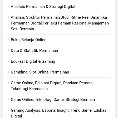
Analisis Permainan & Strategi Digital
Analisis Struktur Permainan,Studi Ritme Reel,Dinamika
Permainan Digital,Perilaku Pemain Rasional,Manajemen
Sesi Bermain
Buku, Belanja Online
Data & Statistik Permainan
Edukasi Digital & Gaming
Gambling, Slot Online, Permainan
Game Online, Edukasi Digital, Panduan Pemain,
Teknologi Keamanan
Game Online, Teknologi Game, Strategi Bermain
Gaming Analysis, Esports Insight, Trend Game, Edukasi
Digital