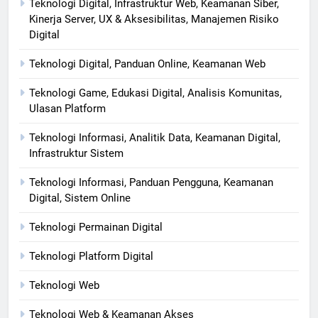
Teknologi Digital, Infrastruktur Web, Keamanan Siber,
Kinerja Server, UX & Aksesibilitas, Manajemen Risiko
Digital
Teknologi Digital, Panduan Online, Keamanan Web
Teknologi Game, Edukasi Digital, Analisis Komunitas,
Ulasan Platform
Teknologi Informasi, Analitik Data, Keamanan Digital,
Infrastruktur Sistem
Teknologi Informasi, Panduan Pengguna, Keamanan
Digital, Sistem Online
Teknologi Permainan Digital
Teknologi Platform Digital
Teknologi Web
Teknologi Web & Keamanan Akses