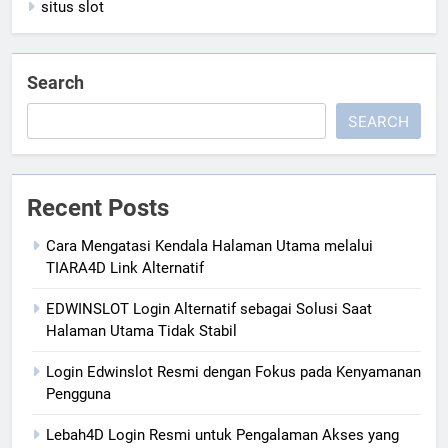
situs slot
Search
SEARCH
Recent Posts
Cara Mengatasi Kendala Halaman Utama melalui
TIARA4D Link Alternatif
EDWINSLOT Login Alternatif sebagai Solusi Saat
Halaman Utama Tidak Stabil
Login Edwinslot Resmi dengan Fokus pada Kenyamanan
Pengguna
Lebah4D Login Resmi untuk Pengalaman Akses yang