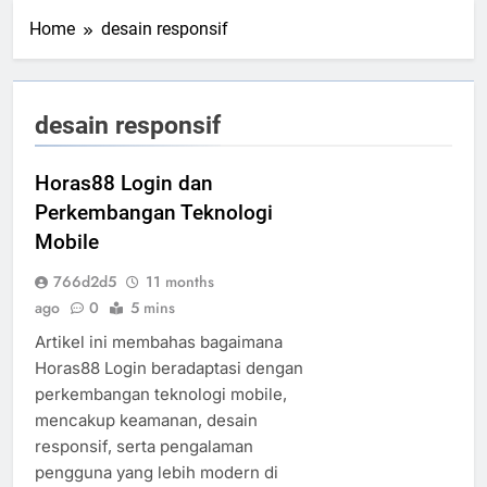
Home
desain responsif
desain responsif
Horas88 Login dan
Perkembangan Teknologi
Mobile
766d2d5
11 months
ago
0
5 mins
Artikel ini membahas bagaimana
Horas88 Login beradaptasi dengan
perkembangan teknologi mobile,
mencakup keamanan, desain
responsif, serta pengalaman
pengguna yang lebih modern di