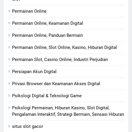
Permainan Online
Permainan Online, Keamanan Digital
Permainan Online, Panduan Bermain
Permainan Online, Slot Online, Kasino, Hiburan Digital
Permainan Slot, Casino Online, Industri Perjudian
Persiapan Akun Digital
Privasi Browser dan Keamanan Akses Digital
Psikologi Digital & Teknologi Game
Psikologi Permainan, Hiburan Kasino, Slot Digital,
Pengalaman Interaktif, Strategi Bermain, Sensasi Hiburan
situs slot gacor