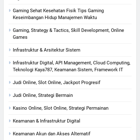
Gaming Sehat Kesehatan Fisik Tips Gaming
Keseimbangan Hidup Manajemen Waktu
Gaming, Strategy & Tactics, Skill Development, Online
Games
Infrastruktur & Arsitektur Sistem
Infrastruktur Digital, API Management, Cloud Computing,
Teknologi Kaya787, Keamanan Sistem, Framework IT
Judi Online, Slot Online, Jackpot Progresif
Judi Online, Strategi Bermain
Kasino Online, Slot Online, Strategi Permainan
Keamanan & Infrastruktur Digital
Keamanan Akun dan Akses Alternatif