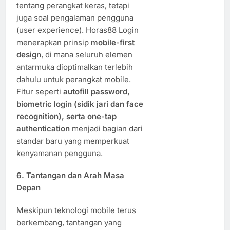
tentang perangkat keras, tetapi
juga soal pengalaman pengguna
(user experience). Horas88 Login
menerapkan prinsip
mobile-first
design
, di mana seluruh elemen
antarmuka dioptimalkan terlebih
dahulu untuk perangkat mobile.
Fitur seperti
autofill password,
biometric login (sidik jari dan face
recognition), serta one-tap
authentication
menjadi bagian dari
standar baru yang memperkuat
kenyamanan pengguna.
6. Tantangan dan Arah Masa
Depan
Meskipun teknologi mobile terus
berkembang, tantangan yang