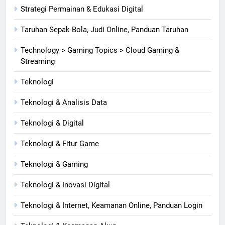
Strategi Permainan & Edukasi Digital
Taruhan Sepak Bola, Judi Online, Panduan Taruhan
Technology > Gaming Topics > Cloud Gaming &
Streaming
Teknologi
Teknologi & Analisis Data
Teknologi & Digital
Teknologi & Fitur Game
Teknologi & Gaming
Teknologi & Inovasi Digital
Teknologi & Internet, Keamanan Online, Panduan Login