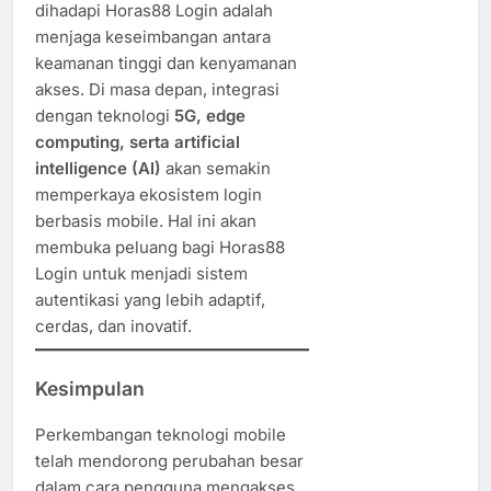
dihadapi Horas88 Login adalah
menjaga keseimbangan antara
keamanan tinggi dan kenyamanan
akses. Di masa depan, integrasi
dengan teknologi
5G, edge
computing, serta artificial
intelligence (AI)
akan semakin
memperkaya ekosistem login
berbasis mobile. Hal ini akan
membuka peluang bagi Horas88
Login untuk menjadi sistem
autentikasi yang lebih adaptif,
cerdas, dan inovatif.
Kesimpulan
Perkembangan teknologi mobile
telah mendorong perubahan besar
dalam cara pengguna mengakses