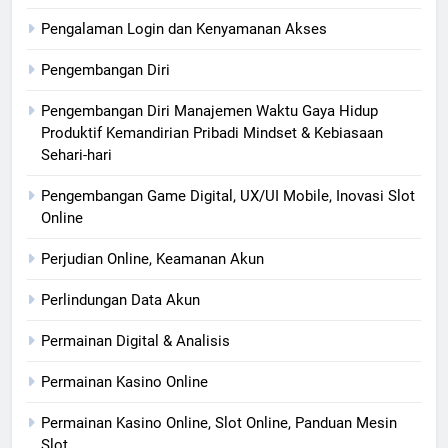
Pengalaman Login dan Kenyamanan Akses
Pengembangan Diri
Pengembangan Diri Manajemen Waktu Gaya Hidup
Produktif Kemandirian Pribadi Mindset & Kebiasaan
Sehari-hari
Pengembangan Game Digital, UX/UI Mobile, Inovasi Slot
Online
Perjudian Online, Keamanan Akun
Perlindungan Data Akun
Permainan Digital & Analisis
Permainan Kasino Online
Permainan Kasino Online, Slot Online, Panduan Mesin
Slot