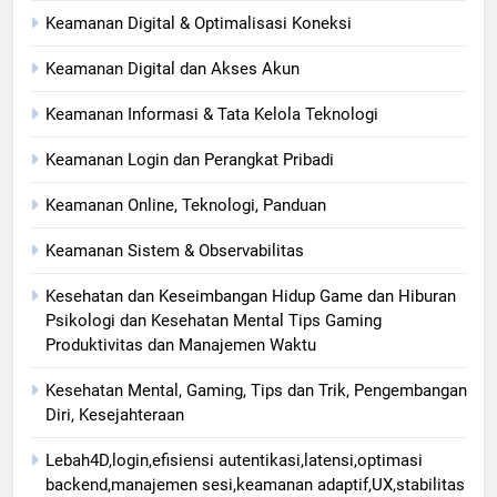
Keamanan Digital & Optimalisasi Koneksi
Keamanan Digital dan Akses Akun
Keamanan Informasi & Tata Kelola Teknologi
Keamanan Login dan Perangkat Pribadi
Keamanan Online, Teknologi, Panduan
Keamanan Sistem & Observabilitas
Kesehatan dan Keseimbangan Hidup Game dan Hiburan
Psikologi dan Kesehatan Mental Tips Gaming
Produktivitas dan Manajemen Waktu
Kesehatan Mental, Gaming, Tips dan Trik, Pengembangan
Diri, Kesejahteraan
Lebah4D,login,efisiensi autentikasi,latensi,optimasi
backend,manajemen sesi,keamanan adaptif,UX,stabilitas