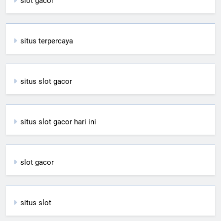
slot gacor
situs terpercaya
situs slot gacor
situs slot gacor hari ini
slot gacor
situs slot