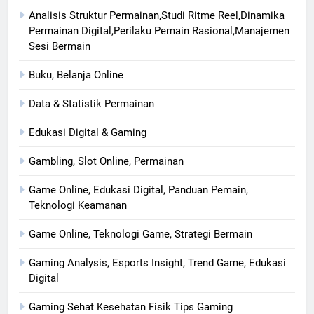
Analisis Struktur Permainan,Studi Ritme Reel,Dinamika
Permainan Digital,Perilaku Pemain Rasional,Manajemen
Sesi Bermain
Buku, Belanja Online
Data & Statistik Permainan
Edukasi Digital & Gaming
Gambling, Slot Online, Permainan
Game Online, Edukasi Digital, Panduan Pemain,
Teknologi Keamanan
Game Online, Teknologi Game, Strategi Bermain
Gaming Analysis, Esports Insight, Trend Game, Edukasi
Digital
Gaming Sehat Kesehatan Fisik Tips Gaming