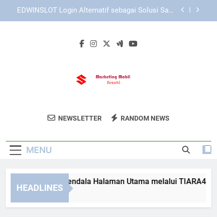
Skip
Login Edwinslot Resmi dengan Fokus pada
to
Kenyamanan Pengguna
content
Lebah4D Login Resmi untuk Pengalaman Akses
yang Lebih Praktis dan Aman
Cara Mengatasi Kendala Halaman Utama melalui
TIARA4D Link Alternatif
EDWINSLOT Login Alternatif sebagai Solusi Saat
Halaman Utama Tidak Stabil
Login Edwinslot Resmi dengan Fokus pada
Kenyamanan Pengguna
Marketing Mobil
Dapatkan Informasi Promo Dan Produk
Lebah4D Login Resmi untuk Pengalaman Akses
NEWSLETTER
RANDOM NEWS
Suzuki
yang Lebih Praktis dan Aman
Mobil Suzuki Di Marketing Mobil Suzuki.
MENU
ara Mengatasi Kendala Halaman Utama melalui TIARA4D Link A
HEADLINES
 Weeks Ago