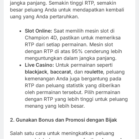
jangka panjang. Semakin tinggi RTP, semakin
besar peluang Anda untuk mendapatkan kembali
uang yang Anda pertaruhkan.
Slot Online:
Saat memilih mesin slot di
Champion 4D, pastikan untuk memeriksa
RTP dari setiap permainan. Mesin slot
dengan RTP di atas 95% cenderung lebih
menguntungkan dalam jangka panjang.
Live Casino:
Untuk permainan seperti
blackjack
,
baccarat
, dan
roulette
, peluang
kemenangan Anda juga bergantung pada
RTP dan peluang statistik yang diberikan
oleh permainan tersebut. Pilih permainan
dengan RTP yang lebih tinggi untuk peluang
menang yang lebih besar.
2.
Gunakan Bonus dan Promosi dengan Bijak
Salah satu cara untuk meningkatkan peluang