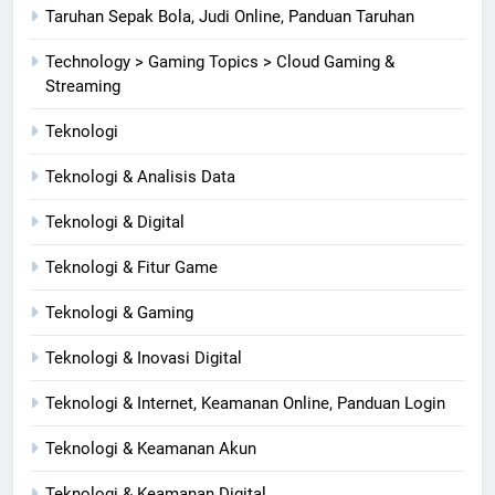
Taruhan Sepak Bola, Judi Online, Panduan Taruhan
Technology > Gaming Topics > Cloud Gaming &
Streaming
Teknologi
Teknologi & Analisis Data
Teknologi & Digital
Teknologi & Fitur Game
Teknologi & Gaming
Teknologi & Inovasi Digital
Teknologi & Internet, Keamanan Online, Panduan Login
Teknologi & Keamanan Akun
Teknologi & Keamanan Digital