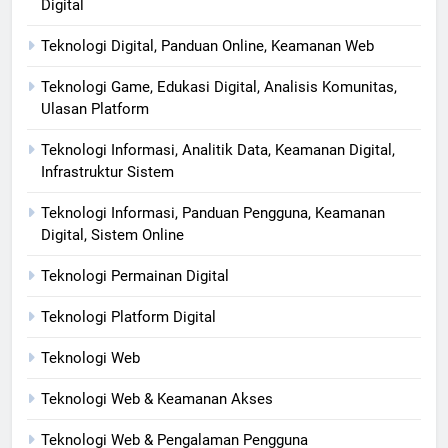
Digital
Teknologi Digital, Panduan Online, Keamanan Web
Teknologi Game, Edukasi Digital, Analisis Komunitas,
Ulasan Platform
Teknologi Informasi, Analitik Data, Keamanan Digital,
Infrastruktur Sistem
Teknologi Informasi, Panduan Pengguna, Keamanan
Digital, Sistem Online
Teknologi Permainan Digital
Teknologi Platform Digital
Teknologi Web
Teknologi Web & Keamanan Akses
Teknologi Web & Pengalaman Pengguna