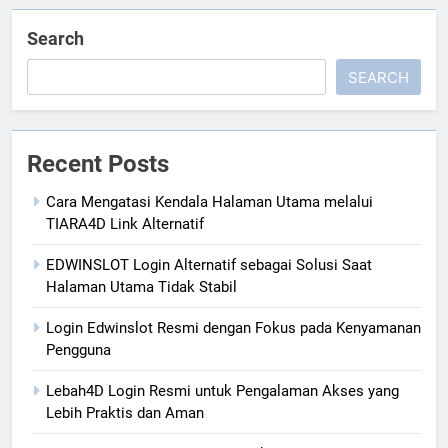
Search
SEARCH
Recent Posts
Cara Mengatasi Kendala Halaman Utama melalui
TIARA4D Link Alternatif
EDWINSLOT Login Alternatif sebagai Solusi Saat
Halaman Utama Tidak Stabil
Login Edwinslot Resmi dengan Fokus pada Kenyamanan
Pengguna
Lebah4D Login Resmi untuk Pengalaman Akses yang
Lebih Praktis dan Aman