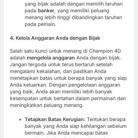
yang bijak adalah dengan memilih taruhan
pada
banker
, yang memiliki peluang
menang lebih tinggi dibandingkan taruhan
pada pemain.
4.
Kelola Anggaran Anda dengan Bijak
Salah satu kunci untuk menang di Champion 4D
adalah
mengelola anggaran
Anda dengan bijak.
Jangan tergoda untuk terus bertaruh setelah
mengalami kekalahan, dan pastikan Anda
menetapkan batas untuk berapa banyak yang siap
Anda keluarkan. Dengan pengelolaan anggaran
yang baik, Anda akan memiliki lebih banyak
kesempatan untuk bertahan dalam permainan dan
meningkatkan peluang menang.
Tetapkan Batas Kerugian:
Tentukan berapa
banyak yang Anda siap kehilangan sebelum
bermain. Jika Anda mencapai batas