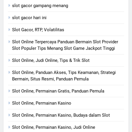
slot gacor gampang menang
slot gacor hari ini
Slot Gacor, RTP, Volatilitas
Slot Online Terpercaya Panduan Bermain Slot Provider
Slot Populer Tips Menang Slot Game Jackpot Tinggi
Slot Online, Judi Online, Tips & Trik Slot
Slot Online, Panduan Akses, Tips Keamanan, Strategi
Bermain, Situs Resmi, Panduan Pemula
Slot Online, Permainan Gratis, Panduan Pemula
Slot Online, Permainan Kasino
Slot Online, Permainan Kasino, Budaya dalam Slot
Slot Online, Permainan Kasino, Judi Online