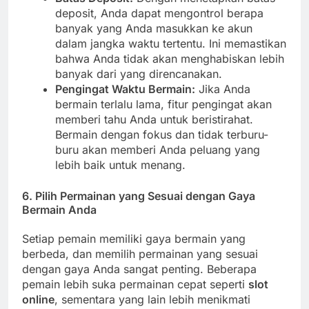
deposit, Anda dapat mengontrol berapa
banyak yang Anda masukkan ke akun
dalam jangka waktu tertentu. Ini memastikan
bahwa Anda tidak akan menghabiskan lebih
banyak dari yang direncanakan.
Pengingat Waktu Bermain:
Jika Anda
bermain terlalu lama, fitur pengingat akan
memberi tahu Anda untuk beristirahat.
Bermain dengan fokus dan tidak terburu-
buru akan memberi Anda peluang yang
lebih baik untuk menang.
6.
Pilih Permainan yang Sesuai dengan Gaya
Bermain Anda
Setiap pemain memiliki gaya bermain yang
berbeda, dan memilih permainan yang sesuai
dengan gaya Anda sangat penting. Beberapa
pemain lebih suka permainan cepat seperti
slot
online
, sementara yang lain lebih menikmati