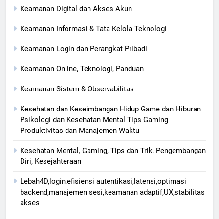
Keamanan Digital dan Akses Akun
Keamanan Informasi & Tata Kelola Teknologi
Keamanan Login dan Perangkat Pribadi
Keamanan Online, Teknologi, Panduan
Keamanan Sistem & Observabilitas
Kesehatan dan Keseimbangan Hidup Game dan Hiburan
Psikologi dan Kesehatan Mental Tips Gaming
Produktivitas dan Manajemen Waktu
Kesehatan Mental, Gaming, Tips dan Trik, Pengembangan
Diri, Kesejahteraan
Lebah4D,login,efisiensi autentikasi,latensi,optimasi
backend,manajemen sesi,keamanan adaptif,UX,stabilitas
akses