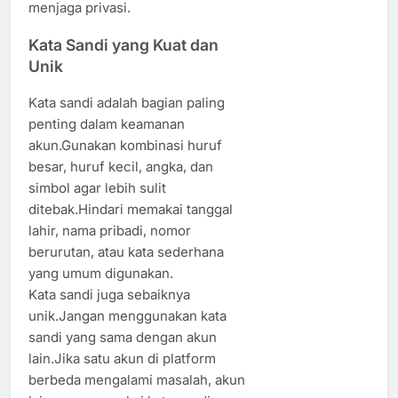
menjaga privasi.
Kata Sandi yang Kuat dan
Unik
Kata sandi adalah bagian paling
penting dalam keamanan
akun.Gunakan kombinasi huruf
besar, huruf kecil, angka, dan
simbol agar lebih sulit
ditebak.Hindari memakai tanggal
lahir, nama pribadi, nomor
berurutan, atau kata sederhana
yang umum digunakan.
Kata sandi juga sebaiknya
unik.Jangan menggunakan kata
sandi yang sama dengan akun
lain.Jika satu akun di platform
berbeda mengalami masalah, akun