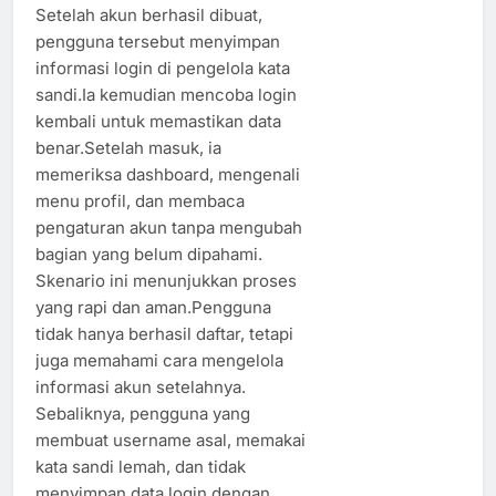
Setelah akun berhasil dibuat,
pengguna tersebut menyimpan
informasi login di pengelola kata
sandi.Ia kemudian mencoba login
kembali untuk memastikan data
benar.Setelah masuk, ia
memeriksa dashboard, mengenali
menu profil, dan membaca
pengaturan akun tanpa mengubah
bagian yang belum dipahami.
Skenario ini menunjukkan proses
yang rapi dan aman.Pengguna
tidak hanya berhasil daftar, tetapi
juga memahami cara mengelola
informasi akun setelahnya.
Sebaliknya, pengguna yang
membuat username asal, memakai
kata sandi lemah, dan tidak
menyimpan data login dengan