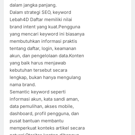
dalam jangka panjang.
Dalam strategi SEO, keyword
Lebah4D Daftar memiliki nilai
brand intent yang kuat.Pengguna
yang mencari keyword ini biasanya
membutuhkan informasi praktis
tentang daftar, login, keamanan
akun, dan pengelolaan data.Konten
yang baik harus menjawab
kebutuhan tersebut secara
lengkap, bukan hanya mengulang
nama brand.
Semantic keyword seperti
informasi akun, kata sandi aman,
data pemulihan, akses mobile,
dashboard, profil pengguna, dan
pusat bantuan membantu
memperkuat konteks artikel secara