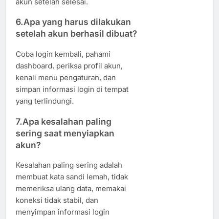
akun setelah selesai.
6.Apa yang harus dilakukan
setelah akun berhasil dibuat?
Coba login kembali, pahami
dashboard, periksa profil akun,
kenali menu pengaturan, dan
simpan informasi login di tempat
yang terlindungi.
7.Apa kesalahan paling
sering saat menyiapkan
akun?
Kesalahan paling sering adalah
membuat kata sandi lemah, tidak
memeriksa ulang data, memakai
koneksi tidak stabil, dan
menyimpan informasi login