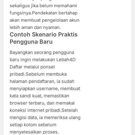
sekaligus jika belum memahami
fungsinya.Pendekatan bertahap
akan membuat pengelolaan akun
lebih aman dan nyaman.
Contoh Skenario Praktis
Pengguna Baru
Bayangkan seorang pengguna
baru ingin melakukan Lebah4D
Daftar melalui ponsel
pribadi.Sebelum membuka
halaman pendaftaran, ia sudah
menyiapkan username, membuat
kata sandi kuat, memastikan
browser terbaru, dan memakai
koneksi internet pribadi.Setelah
mengisi data, ia memeriksa ulang
setiap kolom sebelum
menyelesaikan proses.