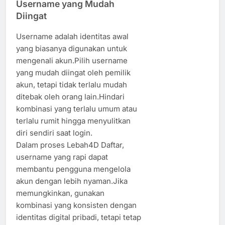
Username yang Mudah
Diingat
Username adalah identitas awal
yang biasanya digunakan untuk
mengenali akun.Pilih username
yang mudah diingat oleh pemilik
akun, tetapi tidak terlalu mudah
ditebak oleh orang lain.Hindari
kombinasi yang terlalu umum atau
terlalu rumit hingga menyulitkan
diri sendiri saat login.
Dalam proses Lebah4D Daftar,
username yang rapi dapat
membantu pengguna mengelola
akun dengan lebih nyaman.Jika
memungkinkan, gunakan
kombinasi yang konsisten dengan
identitas digital pribadi, tetapi tetap