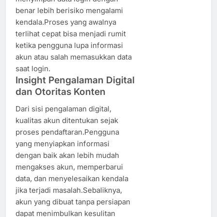
benar lebih berisiko mengalami
kendala.Proses yang awalnya
terlihat cepat bisa menjadi rumit
ketika pengguna lupa informasi
akun atau salah memasukkan data
saat login.
Insight Pengalaman Digital
dan Otoritas Konten
Dari sisi pengalaman digital,
kualitas akun ditentukan sejak
proses pendaftaran.Pengguna
yang menyiapkan informasi
dengan baik akan lebih mudah
mengakses akun, memperbarui
data, dan menyelesaikan kendala
jika terjadi masalah.Sebaliknya,
akun yang dibuat tanpa persiapan
dapat menimbulkan kesulitan