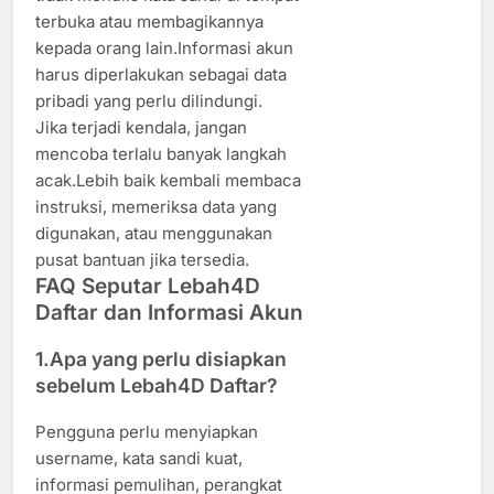
terbuka atau membagikannya
kepada orang lain.Informasi akun
harus diperlakukan sebagai data
pribadi yang perlu dilindungi.
Jika terjadi kendala, jangan
mencoba terlalu banyak langkah
acak.Lebih baik kembali membaca
instruksi, memeriksa data yang
digunakan, atau menggunakan
pusat bantuan jika tersedia.
FAQ Seputar Lebah4D
Daftar dan Informasi Akun
1.Apa yang perlu disiapkan
sebelum Lebah4D Daftar?
Pengguna perlu menyiapkan
username, kata sandi kuat,
informasi pemulihan, perangkat