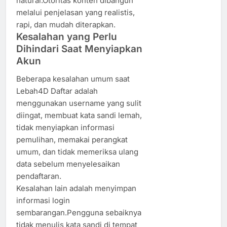
natural.Otoritas konten dibangun
melalui penjelasan yang realistis,
rapi, dan mudah diterapkan.
Kesalahan yang Perlu
Dihindari Saat Menyiapkan
Akun
Beberapa kesalahan umum saat
Lebah4D Daftar adalah
menggunakan username yang sulit
diingat, membuat kata sandi lemah,
tidak menyiapkan informasi
pemulihan, memakai perangkat
umum, dan tidak memeriksa ulang
data sebelum menyelesaikan
pendaftaran.
Kesalahan lain adalah menyimpan
informasi login
sembarangan.Pengguna sebaiknya
tidak menulis kata sandi di tempat