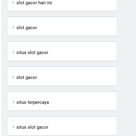
slot gacor hari ini
slot gacor
situs slot gacor
slot gacor
situs terpercaya
situs slot gacor