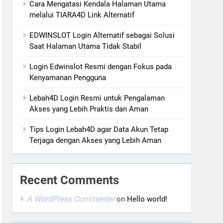
Cara Mengatasi Kendala Halaman Utama
melalui TIARA4D Link Alternatif
EDWINSLOT Login Alternatif sebagai Solusi
Saat Halaman Utama Tidak Stabil
Login Edwinslot Resmi dengan Fokus pada
Kenyamanan Pengguna
Lebah4D Login Resmi untuk Pengalaman
Akses yang Lebih Praktis dan Aman
Tips Login Lebah4D agar Data Akun Tetap
Terjaga dengan Akses yang Lebih Aman
Recent Comments
A WordPress Commenter
on
Hello world!