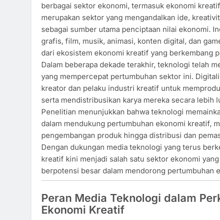
berbagai sektor ekonomi, termasuk ekonomi kreatif
merupakan sektor yang mengandalkan ide, kreativita
sebagai sumber utama penciptaan nilai ekonomi. Ind
grafis, film, musik, animasi, konten digital, dan g
dari ekosistem ekonomi kreatif yang berkembang pes
Dalam beberapa dekade terakhir, teknologi telah me
yang mempercepat pertumbuhan sektor ini. Digita
kreator dan pelaku industri kreatif untuk memprod
serta mendistribusikan karya mereka secara lebih l
Penelitian menunjukkan bahwa teknologi memainka
dalam mendukung pertumbuhan ekonomi kreatif, mu
pengembangan produk hingga distribusi dan pemasa
Dengan dukungan media teknologi yang terus ber
kreatif kini menjadi salah satu sektor ekonomi yang
berpotensi besar dalam mendorong pertumbuhan e
Peran Media Teknologi dalam Pe
Ekonomi Kreatif