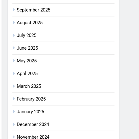
September 2025
August 2025
July 2025
June 2025
May 2025
April 2025
March 2025
February 2025
January 2025
December 2024
November 2024