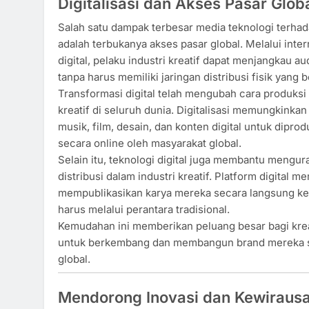
Digitalisasi dan Akses Pasar Glob
Salah satu dampak terbesar media teknologi terhad
adalah terbukanya akses pasar global. Melalui inter
digital, pelaku industri kreatif dapat menjangkau au
tanpa harus memiliki jaringan distribusi fisik yang b
Transformasi digital telah mengubah cara produks
kreatif di seluruh dunia. Digitalisasi memungkinkan 
musik, film, desain, dan konten digital untuk dipro
secara online oleh masyarakat global.
Selain itu, teknologi digital juga membantu mengu
distribusi dalam industri kreatif. Platform digital 
mempublikasikan karya mereka secara langsung ke
harus melalui perantara tradisional.
Kemudahan ini memberikan peluang besar bagi kre
untuk berkembang dan membangun brand mereka se
global.
Mendorong Inovasi dan Kewirausa