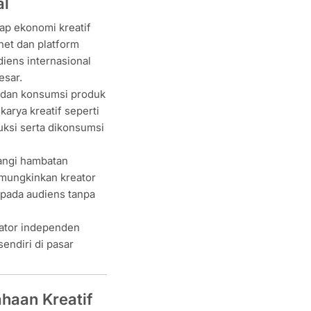
al
ap ekonomi kreatif
net dan platform
diens internasional
esar.
i dan konsumsi produk
karya kreatif seperti
duksi serta dikonsumsi
rangi hambatan
memungkinkan kreator
pada audiens tanpa
ator independen
ndiri di pasar
haan Kreatif