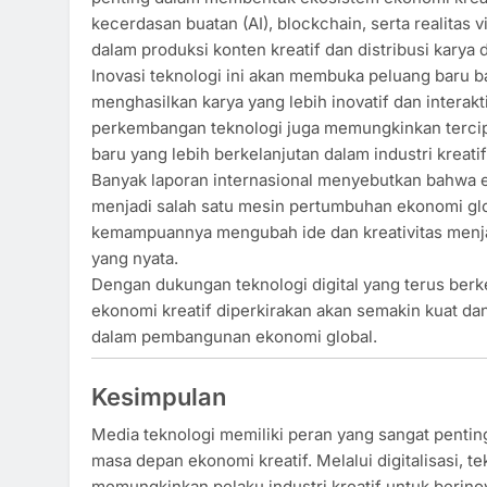
kecerdasan buatan (AI), blockchain, serta realitas v
dalam produksi konten kreatif dan distribusi karya di
Inovasi teknologi ini akan membuka peluang baru b
menghasilkan karya yang lebih inovatif dan interaktif
perkembangan teknologi juga memungkinkan tercip
baru yang lebih berkelanjutan dalam industri kreatif
Banyak laporan internasional menyebutkan bahwa e
menjadi salah satu mesin pertumbuhan ekonomi gl
kemampuannya mengubah ide dan kreativitas menja
yang nyata.
Dengan dukungan teknologi digital yang terus be
ekonomi kreatif diperkirakan akan semakin kuat da
dalam pembangunan ekonomi global.
Kesimpulan
Media teknologi memiliki peran yang sangat pent
masa depan ekonomi kreatif. Melalui digitalisasi, te
memungkinkan pelaku industri kreatif untuk berin