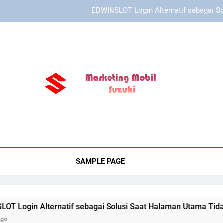
EDWINSLOT Login Alternatif sebagai So
Login Edwinslot Resmi den
Lebah4D Login Resmi untuk Pengalama
Cara Mengatasi Kendala Halaman U
EDWINSLOT Login Alternatif sebagai So
Login Edwinslot Resmi den
keting Mobil Suzuki
Informasi Promo Dan Produk Mobil Suzuki Di Marketing Mobil 
Lebah4D Login Resmi untuk Pengalama
SAMPLE PAGE
Alternatif sebagai Solusi Saat Halaman Utama Tidak Stabil