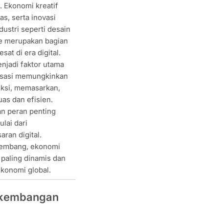
. Ekonomi kreatif
s, serta inovasi
ustri seperti desain
ame merupakan bagian
at di era digital.
njadi faktor utama
lisasi memungkinkan
uksi, memasarkan,
uas dan efisien.
n peran penting
lai dari
ran digital.
kembang, ekonomi
 paling dinamis dan
konomi global.
rkembangan