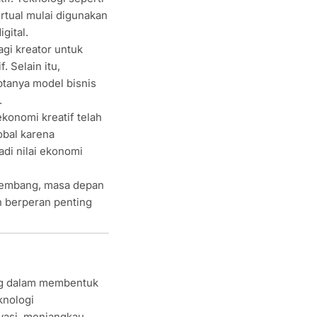
irtual mulai digunakan
gital.
agi kreator untuk
. Selain itu,
tanya model bisnis
.
konomi kreatif telah
obal karena
di nilai ekonomi
rkembang, masa depan
n berperan penting
ing dalam membentuk
knologi
ovasi, menjangkau