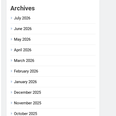
Archives
July 2026
June 2026
May 2026
April 2026
March 2026
February 2026
January 2026
December 2025
November 2025
October 2025