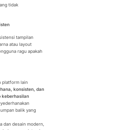
ang tidak
isten
sistensi tampilan
arna atau layout
engguna ragu apakah
 platform lain
hana, konsisten, dan
 keberhasilan
nyederhanakan
 umpan balik yang
a dan desain modern,