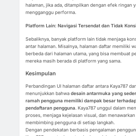
halaman, jika ada, ditampilkan dengan efek ringan y
mengganggu performa.
Platform Lain: Navigasi Tersendat dan Tidak Kons
Sebaliknya, banyak platform lain tidak menjaga kon
antar halaman. Misalnya, halaman daftar memiliki w
berbeda dari halaman utama, yang bisa membuat p
mereka masih berada di platform yang sama.
Kesimpulan
Perbandingan UI halaman daftar antara Kaya787 dan
menunjukkan bahwa
desain antarmuka yang seder
ramah pengguna memiliki dampak besar terhadap
pendaftaran pengguna
. Kaya787 unggul dalam me
proses, menjaga kejelasan visual, dan menawarkan
membimbing pengguna di setiap langkah.
Dengan pendekatan berbasis pengalaman penggun