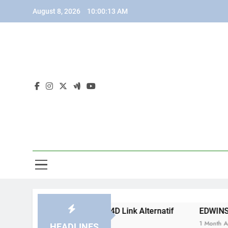
Skip
August 8, 2026
10:00:14 AM
to
content
Mar
Dapatkan 
a melalui TIARA4D Link Alternatif
EDWINSLOT Login Alt
1 Month Ago
HEADLINES