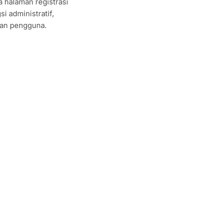
 halaman registrasi
 administratif,
gan pengguna.