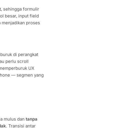
t
, sehingga formulir
l besar, input field
na menjadikan proses
 buruk di perangkat
tau perlu scroll
ni memperburuk UX
tphone — segmen yang
sa mulus dan
tanpa
dak
. Transisi antar