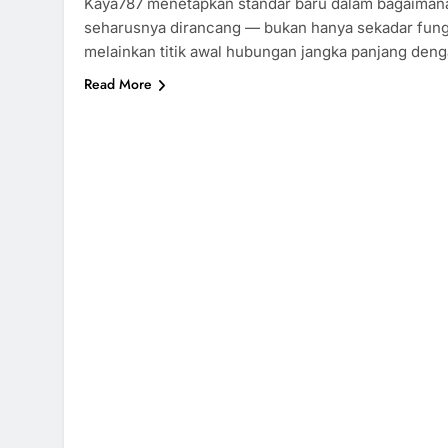
Kaya787 menetapkan standar baru dalam bagaimana
seharusnya dirancang — bukan hanya sekadar fungsi
melainkan titik awal hubungan jangka panjang den
Read More