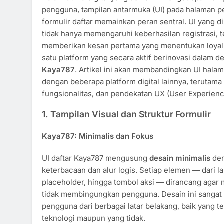
pengguna, tampilan antarmuka (UI) pada halaman p
formulir daftar memainkan peran sentral. UI yang 
tidak hanya memengaruhi keberhasilan registrasi, t
memberikan kesan pertama yang menentukan loyali
satu platform yang secara aktif berinovasi dalam d
Kaya787
. Artikel ini akan membandingkan UI hala
dengan beberapa platform digital lainnya, terutama d
fungsionalitas, dan pendekatan UX (User Experienc
1.
Tampilan Visual dan Struktur Formulir
Kaya787: Minimalis dan Fokus
UI daftar Kaya787 mengusung
desain minimalis
den
keterbacaan dan alur logis. Setiap elemen — dari la
placeholder, hingga tombol aksi — dirancang agar
tidak membingungkan pengguna. Desain ini sangat
pengguna dari berbagai latar belakang, baik yang t
teknologi maupun yang tidak.