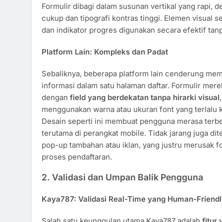
Formulir dibagi dalam susunan vertikal yang rapi, 
cukup dan tipografi kontras tinggi. Elemen visual se
dan indikator progres digunakan secara efektif ta
Platform Lain: Kompleks dan Padat
Sebaliknya, beberapa platform lain cenderung mem
informasi dalam satu halaman daftar. Formulir merek
dengan
field yang berdekatan tanpa hirarki visual
menggunakan warna atau ukuran font yang terlalu k
Desain seperti ini membuat pengguna merasa terbe
terutama di perangkat mobile. Tidak jarang juga d
pop-up tambahan atau iklan, yang justru merusak 
proses pendaftaran.
2.
Validasi dan Umpan Balik Pengguna
Kaya787: Validasi Real-Time yang Human-Friend
Salah satu keunggulan utama Kaya787 adalah
fitur