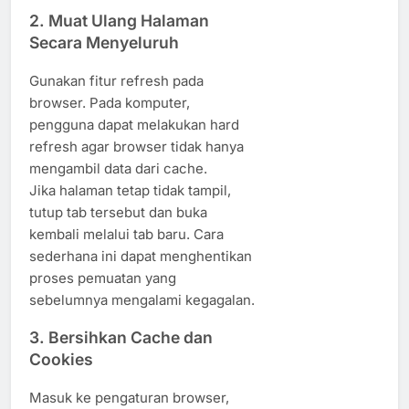
2. Muat Ulang Halaman
Secara Menyeluruh
Gunakan fitur refresh pada
browser. Pada komputer,
pengguna dapat melakukan hard
refresh agar browser tidak hanya
mengambil data dari cache.
Jika halaman tetap tidak tampil,
tutup tab tersebut dan buka
kembali melalui tab baru. Cara
sederhana ini dapat menghentikan
proses pemuatan yang
sebelumnya mengalami kegagalan.
3. Bersihkan Cache dan
Cookies
Masuk ke pengaturan browser,