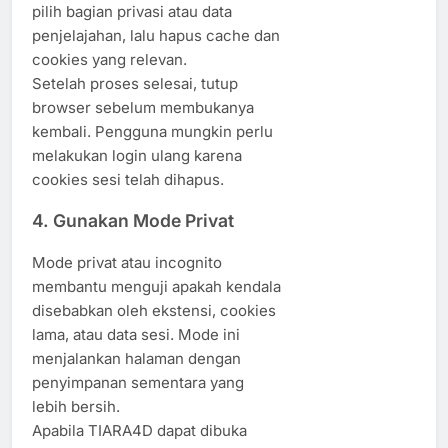
pilih bagian privasi atau data
penjelajahan, lalu hapus cache dan
cookies yang relevan.
Setelah proses selesai, tutup
browser sebelum membukanya
kembali. Pengguna mungkin perlu
melakukan login ulang karena
cookies sesi telah dihapus.
4. Gunakan Mode Privat
Mode privat atau incognito
membantu menguji apakah kendala
disebabkan oleh ekstensi, cookies
lama, atau data sesi. Mode ini
menjalankan halaman dengan
penyimpanan sementara yang
lebih bersih.
Apabila TIARA4D dapat dibuka