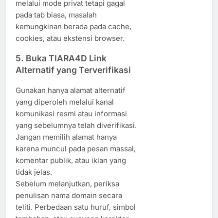
melalui mode privat tetapi gagal
pada tab biasa, masalah
kemungkinan berada pada cache,
cookies, atau ekstensi browser.
5. Buka TIARA4D Link
Alternatif yang Terverifikasi
Gunakan hanya alamat alternatif
yang diperoleh melalui kanal
komunikasi resmi atau informasi
yang sebelumnya telah diverifikasi.
Jangan memilih alamat hanya
karena muncul pada pesan massal,
komentar publik, atau iklan yang
tidak jelas.
Sebelum melanjutkan, periksa
penulisan nama domain secara
teliti. Perbedaan satu huruf, simbol