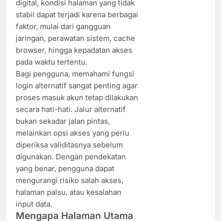
digital, kondisi halaman yang tidak
stabil dapat terjadi karena berbagai
faktor, mulai dari gangguan
jaringan, perawatan sistem, cache
browser, hingga kepadatan akses
pada waktu tertentu.
Bagi pengguna, memahami fungsi
login alternatif sangat penting agar
proses masuk akun tetap dilakukan
secara hati-hati. Jalur alternatif
bukan sekadar jalan pintas,
melainkan opsi akses yang perlu
diperiksa validitasnya sebelum
digunakan. Dengan pendekatan
yang benar, pengguna dapat
mengurangi risiko salah akses,
halaman palsu, atau kesalahan
input data.
Mengapa Halaman Utama