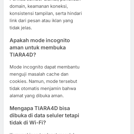
domain, keamanan koneksi,
konsistensi tampilan, serta hindari
link dari pesan atau iklan yang
tidak jelas.
Apakah mode incognito
aman untuk membuka
TIARA4D?
Mode incognito dapat membantu
menguji masalah cache dan
cookies. Namun, mode tersebut
tidak otomatis menjamin bahwa
alamat yang dibuka aman.
Mengapa TIARA4D bisa
dibuka di data seluler tetapi
tidak di Wi-Fi?