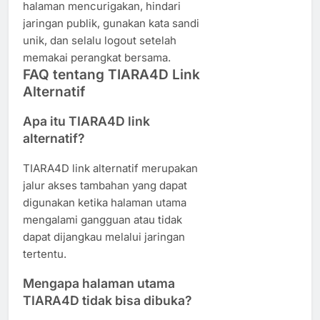
halaman mencurigakan, hindari
jaringan publik, gunakan kata sandi
unik, dan selalu logout setelah
memakai perangkat bersama.
FAQ tentang TIARA4D Link
Alternatif
Apa itu TIARA4D link
alternatif?
TIARA4D link alternatif merupakan
jalur akses tambahan yang dapat
digunakan ketika halaman utama
mengalami gangguan atau tidak
dapat dijangkau melalui jaringan
tertentu.
Mengapa halaman utama
TIARA4D tidak bisa dibuka?