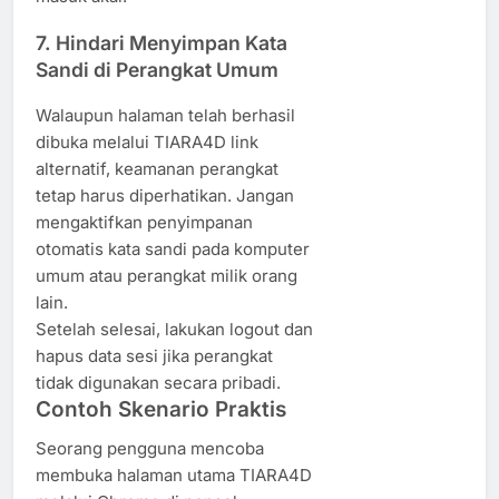
7. Hindari Menyimpan Kata
Sandi di Perangkat Umum
Walaupun halaman telah berhasil
dibuka melalui TIARA4D link
alternatif, keamanan perangkat
tetap harus diperhatikan. Jangan
mengaktifkan penyimpanan
otomatis kata sandi pada komputer
umum atau perangkat milik orang
lain.
Setelah selesai, lakukan logout dan
hapus data sesi jika perangkat
tidak digunakan secara pribadi.
Contoh Skenario Praktis
Seorang pengguna mencoba
membuka halaman utama TIARA4D