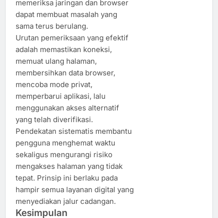
memeriksa jaringan dan browser
dapat membuat masalah yang
sama terus berulang.
Urutan pemeriksaan yang efektif
adalah memastikan koneksi,
memuat ulang halaman,
membersihkan data browser,
mencoba mode privat,
memperbarui aplikasi, lalu
menggunakan akses alternatif
yang telah diverifikasi.
Pendekatan sistematis membantu
pengguna menghemat waktu
sekaligus mengurangi risiko
mengakses halaman yang tidak
tepat. Prinsip ini berlaku pada
hampir semua layanan digital yang
menyediakan jalur cadangan.
Kesimpulan