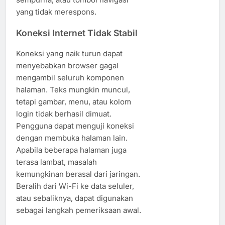
yang tidak merespons.
Koneksi Internet Tidak Stabil
Koneksi yang naik turun dapat
menyebabkan browser gagal
mengambil seluruh komponen
halaman. Teks mungkin muncul,
tetapi gambar, menu, atau kolom
login tidak berhasil dimuat.
Pengguna dapat menguji koneksi
dengan membuka halaman lain.
Apabila beberapa halaman juga
terasa lambat, masalah
kemungkinan berasal dari jaringan.
Beralih dari Wi-Fi ke data seluler,
atau sebaliknya, dapat digunakan
sebagai langkah pemeriksaan awal.