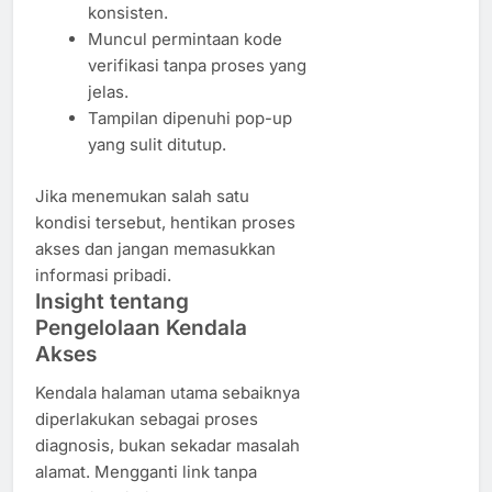
konsisten.
Muncul permintaan kode
verifikasi tanpa proses yang
jelas.
Tampilan dipenuhi pop-up
yang sulit ditutup.
Jika menemukan salah satu
kondisi tersebut, hentikan proses
akses dan jangan memasukkan
informasi pribadi.
Insight tentang
Pengelolaan Kendala
Akses
Kendala halaman utama sebaiknya
diperlakukan sebagai proses
diagnosis, bukan sekadar masalah
alamat. Mengganti link tanpa