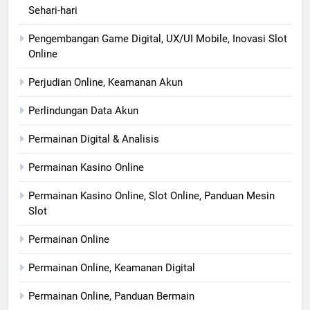
Sehari-hari
Pengembangan Game Digital, UX/UI Mobile, Inovasi Slot
Online
Perjudian Online, Keamanan Akun
Perlindungan Data Akun
Permainan Digital & Analisis
Permainan Kasino Online
Permainan Kasino Online, Slot Online, Panduan Mesin
Slot
Permainan Online
Permainan Online, Keamanan Digital
Permainan Online, Panduan Bermain