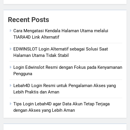
Recent Posts
Cara Mengatasi Kendala Halaman Utama melalui
TIARA4D Link Alternatif
EDWINSLOT Login Alternatif sebagai Solusi Saat
Halaman Utama Tidak Stabil
Login Edwinslot Resmi dengan Fokus pada Kenyamanan
Pengguna
Lebah4D Login Resmi untuk Pengalaman Akses yang
Lebih Praktis dan Aman
Tips Login Lebah4D agar Data Akun Tetap Terjaga
dengan Akses yang Lebih Aman