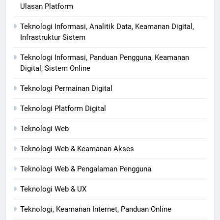
Ulasan Platform
Teknologi Informasi, Analitik Data, Keamanan Digital,
Infrastruktur Sistem
Teknologi Informasi, Panduan Pengguna, Keamanan
Digital, Sistem Online
Teknologi Permainan Digital
Teknologi Platform Digital
Teknologi Web
Teknologi Web & Keamanan Akses
Teknologi Web & Pengalaman Pengguna
Teknologi Web & UX
Teknologi, Keamanan Internet, Panduan Online