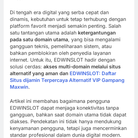
Di tengah era digital yang serba cepat dan
dinamis, kebutuhan untuk tetap terhubung dengan
platform favorit menjadi semakin penting. Salah
satu tantangan utama adalah
ketergantungan
pada satu domain utama
, yang bisa mengalami
gangguan teknis, pemeliharaan sistem, atau
bahkan pemblokiran oleh penyedia layanan
internet. Untuk itu, EDWINSLOT hadir dengan
solusi cerdas:
akses multi-domain melalui situs
alternatif yang aman dan
EDWINSLOT: Daftar
Situs dijamin Terpercaya Alternatif VIP Gampang
Maxwin
.
Artikel ini membahas bagaimana pengguna
EDWINSLOT dapat menjaga konektivitas tanpa
gangguan, bahkan saat domain utama tidak dapat
diakses. Pendekatan ini tidak hanya mendukung
kenyamanan pengguna, tetapi juga mencerminkan
standar profesional dalam dunia digital modern.