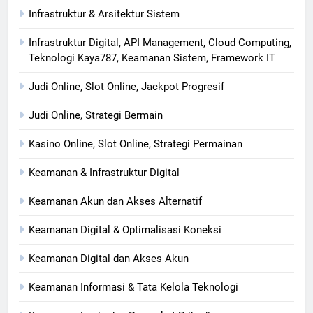
Infrastruktur & Arsitektur Sistem
Infrastruktur Digital, API Management, Cloud Computing,
Teknologi Kaya787, Keamanan Sistem, Framework IT
Judi Online, Slot Online, Jackpot Progresif
Judi Online, Strategi Bermain
Kasino Online, Slot Online, Strategi Permainan
Keamanan & Infrastruktur Digital
Keamanan Akun dan Akses Alternatif
Keamanan Digital & Optimalisasi Koneksi
Keamanan Digital dan Akses Akun
Keamanan Informasi & Tata Kelola Teknologi