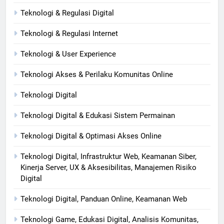
Teknologi & Regulasi Digital
Teknologi & Regulasi Internet
Teknologi & User Experience
Teknologi Akses & Perilaku Komunitas Online
Teknologi Digital
Teknologi Digital & Edukasi Sistem Permainan
Teknologi Digital & Optimasi Akses Online
Teknologi Digital, Infrastruktur Web, Keamanan Siber,
Kinerja Server, UX & Aksesibilitas, Manajemen Risiko
Digital
Teknologi Digital, Panduan Online, Keamanan Web
Teknologi Game, Edukasi Digital, Analisis Komunitas,