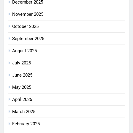
December 2025
November 2025
October 2025
September 2025
August 2025
July 2025
June 2025
May 2025
April 2025
March 2025
February 2025