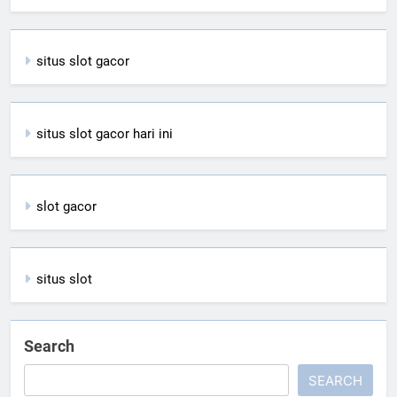
situs slot gacor
situs slot gacor hari ini
slot gacor
situs slot
Search
SEARCH