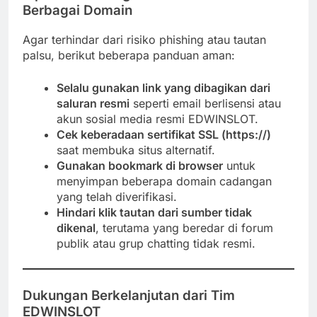
Berbagai Domain
Agar terhindar dari risiko phishing atau tautan
palsu, berikut beberapa panduan aman:
Selalu gunakan link yang dibagikan dari
saluran resmi
seperti email berlisensi atau
akun sosial media resmi EDWINSLOT.
Cek keberadaan sertifikat SSL (https://)
saat membuka situs alternatif.
Gunakan bookmark di browser
untuk
menyimpan beberapa domain cadangan
yang telah diverifikasi.
Hindari klik tautan dari sumber tidak
dikenal
, terutama yang beredar di forum
publik atau grup chatting tidak resmi.
Dukungan Berkelanjutan dari Tim
EDWINSLOT