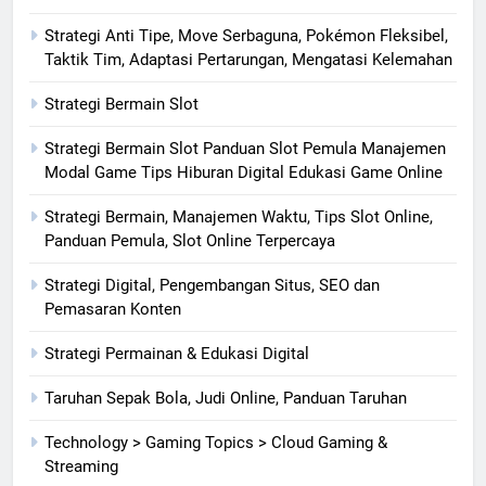
Strategi Anti Tipe, Move Serbaguna, Pokémon Fleksibel,
Taktik Tim, Adaptasi Pertarungan, Mengatasi Kelemahan
Strategi Bermain Slot
Strategi Bermain Slot Panduan Slot Pemula Manajemen
Modal Game Tips Hiburan Digital Edukasi Game Online
Strategi Bermain, Manajemen Waktu, Tips Slot Online,
Panduan Pemula, Slot Online Terpercaya
Strategi Digital, Pengembangan Situs, SEO dan
Pemasaran Konten
Strategi Permainan & Edukasi Digital
Taruhan Sepak Bola, Judi Online, Panduan Taruhan
Technology > Gaming Topics > Cloud Gaming &
Streaming