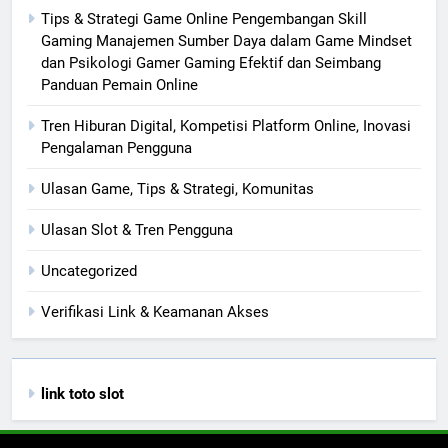
Tips & Strategi Game Online Pengembangan Skill
Gaming Manajemen Sumber Daya dalam Game Mindset
dan Psikologi Gamer Gaming Efektif dan Seimbang
Panduan Pemain Online
Tren Hiburan Digital, Kompetisi Platform Online, Inovasi
Pengalaman Pengguna
Ulasan Game, Tips & Strategi, Komunitas
Ulasan Slot & Tren Pengguna
Uncategorized
Verifikasi Link & Keamanan Akses
link toto slot