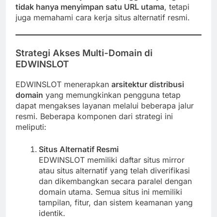
tidak hanya menyimpan satu URL utama
, tetapi
juga memahami cara kerja situs alternatif resmi.
Strategi Akses Multi-Domain di
EDWINSLOT
EDWINSLOT menerapkan
arsitektur distribusi
domain
yang memungkinkan pengguna tetap
dapat mengakses layanan melalui beberapa jalur
resmi. Beberapa komponen dari strategi ini
meliputi:
Situs Alternatif Resmi
EDWINSLOT memiliki daftar situs mirror
atau situs alternatif yang telah diverifikasi
dan dikembangkan secara paralel dengan
domain utama. Semua situs ini memiliki
tampilan, fitur, dan sistem keamanan yang
identik.