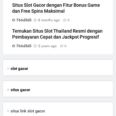
Situs Slot Gacor dengan Fitur Bonus Game
dan Free Spins Maksimal
766d2d5
8 months ago
0
Temukan Situs Slot Thailand Resmi dengan
Pembayaran Cepat dan Jackpot Progresif
766d2d5
2 years ago
0
slot gacor
situs gacor
situs link slot gacor