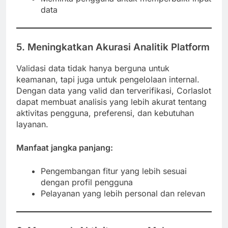
data
5. Meningkatkan Akurasi Analitik Platform
Validasi data tidak hanya berguna untuk
keamanan, tapi juga untuk pengelolaan internal.
Dengan data yang valid dan terverifikasi, Corlaslot
dapat membuat analisis yang lebih akurat tentang
aktivitas pengguna, preferensi, dan kebutuhan
layanan.
Manfaat jangka panjang:
Pengembangan fitur yang lebih sesuai
dengan profil pengguna
Pelayanan yang lebih personal dan relevan