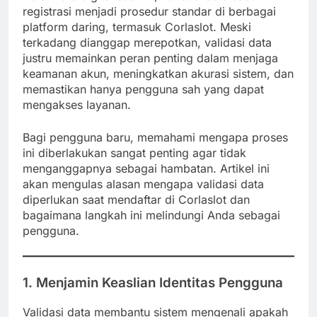
registrasi menjadi prosedur standar di berbagai
platform daring, termasuk Corlaslot. Meski
terkadang dianggap merepotkan, validasi data
justru memainkan peran penting dalam menjaga
keamanan akun, meningkatkan akurasi sistem, dan
memastikan hanya pengguna sah yang dapat
mengakses layanan.
Bagi pengguna baru, memahami mengapa proses
ini diberlakukan sangat penting agar tidak
menganggapnya sebagai hambatan. Artikel ini
akan mengulas alasan mengapa validasi data
diperlukan saat mendaftar di Corlaslot dan
bagaimana langkah ini melindungi Anda sebagai
pengguna.
1. Menjamin Keaslian Identitas Pengguna
Validasi data membantu sistem mengenali apakah