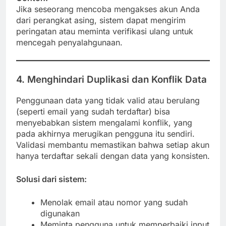
Jika seseorang mencoba mengakses akun Anda
dari perangkat asing, sistem dapat mengirim
peringatan atau meminta verifikasi ulang untuk
mencegah penyalahgunaan.
4. Menghindari Duplikasi dan Konflik Data
Penggunaan data yang tidak valid atau berulang
(seperti email yang sudah terdaftar) bisa
menyebabkan sistem mengalami konflik, yang
pada akhirnya merugikan pengguna itu sendiri.
Validasi membantu memastikan bahwa setiap akun
hanya terdaftar sekali dengan data yang konsisten.
Solusi dari sistem:
Menolak email atau nomor yang sudah
digunakan
Meminta pengguna untuk memperbaiki input