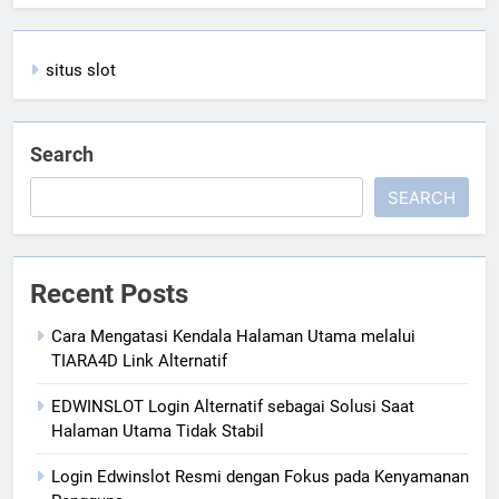
situs slot
Search
SEARCH
Recent Posts
Cara Mengatasi Kendala Halaman Utama melalui
TIARA4D Link Alternatif
EDWINSLOT Login Alternatif sebagai Solusi Saat
Halaman Utama Tidak Stabil
Login Edwinslot Resmi dengan Fokus pada Kenyamanan