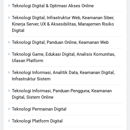
Teknologi Digital & Optimasi Akses Online
Teknologi Digital, Infrastruktur Web, Keamanan Siber,
Kinerja Server, UX & Aksesibilitas, Manajemen Risiko
Digital
Teknologi Digital, Panduan Online, Keamanan Web
Teknologi Game, Edukasi Digital, Analisis Komunitas,
Ulasan Platform
Teknologi Informasi, Analitik Data, Keamanan Digital,
Infrastruktur Sistem
Teknologi Informasi, Panduan Pengguna, Keamanan
Digital, Sistem Online
Teknologi Permainan Digital
Teknologi Platform Digital