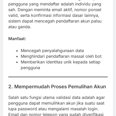
pengguna yang mendaftar adalah individu yang
sah. Dengan meminta email aktif, nomor ponsel
valid, serta konfirmasi informasi dasar lainnya,
sistem dapat mencegah pendaftaran akun palsu
atau ganda.
Manfaat:
Mencegah penyalahgunaan data
Menghindari pendaftaran massal oleh bot
Memberikan identitas unik kepada setiap
pengguna
2. Mempermudah Proses Pemulihan Akun
Salah satu fungsi utama validasi data adalah agar
pengguna dapat memulihkan akun jika suatu saat
lupa password atau mengalami masalah login.
Email dan nomor telepon yang sudah diverifikasi