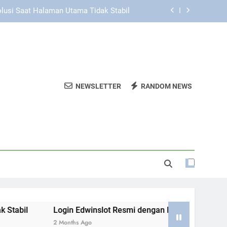
lusi Saat Halaman Utama Tidak Stabil
gan Fokus pada Kenyamanan Pengguna
n Akses yang Lebih Praktis dan Aman
tama melalui TIARA4D Link Alternatif
NEWSLETTER
RANDOM NEWS
lusi Saat Halaman Utama Tidak Stabil
gan Fokus pada Kenyamanan Pengguna
Suzuki.
n Akses yang Lebih Praktis dan Aman
Login Edwinslot Resmi dengan Fokus pada Kenyamanan Pe
2 Months Ago