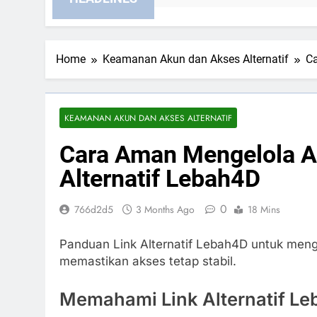
Home
Keamanan Akun dan Akses Alternatif
Ca
KEAMANAN AKUN DAN AKSES ALTERNATIF
Cara Aman Mengelola A
Alternatif Lebah4D
0
766d2d5
3 Months Ago
18 Mins
Panduan Link Alternatif Lebah4D untuk men
memastikan akses tetap stabil.
Memahami Link Alternatif L