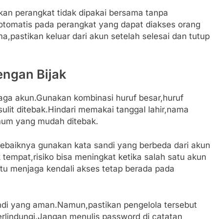
kan perangkat tidak dipakai bersama tanpa
tomatis pada perangkat yang dapat diakses orang
,pastikan keluar dari akun setelah selesai dan tutup
engan Bijak
aga akun.Gunakan kombinasi huruf besar,huruf
sulit ditebak.Hindari memakai tanggal lahir,nama
umum yang mudah ditebak.
ebaiknya gunakan kata sandi yang berbeda dari akun
k tempat,risiko bisa meningkat ketika salah satu akun
u menjaga kendali akses tetap berada pada
di yang aman.Namun,pastikan pengelola tersebut
erlindungi.Jangan menulis password di catatan