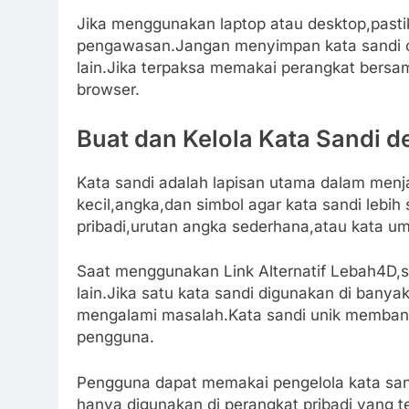
Jika menggunakan laptop atau desktop,pasti
pengawasan.Jangan menyimpan kata sandi o
lain.Jika terpaksa memakai perangkat bersama
browser.
Buat dan Kelola Kata Sandi d
Kata sandi adalah lapisan utama dalam menj
kecil,angka,dan simbol agar kata sandi lebih 
pribadi,urutan angka sederhana,atau kata 
Saat menggunakan Link Alternatif Lebah4D,s
lain.Jika satu kata sandi digunakan di banya
mengalami masalah.Kata sandi unik membant
pengguna.
Pengguna dapat memakai pengelola kata san
hanya digunakan di perangkat pribadi yang t