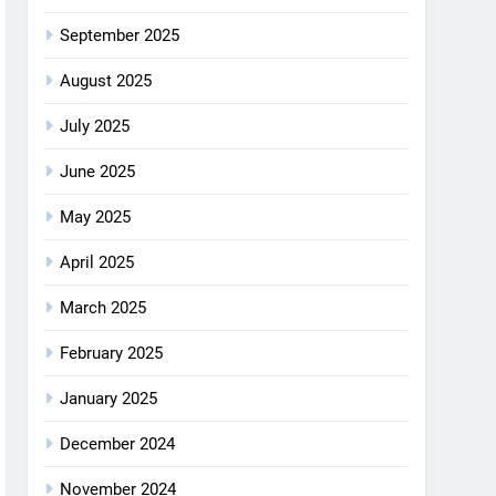
September 2025
August 2025
July 2025
June 2025
May 2025
April 2025
March 2025
February 2025
January 2025
December 2024
November 2024