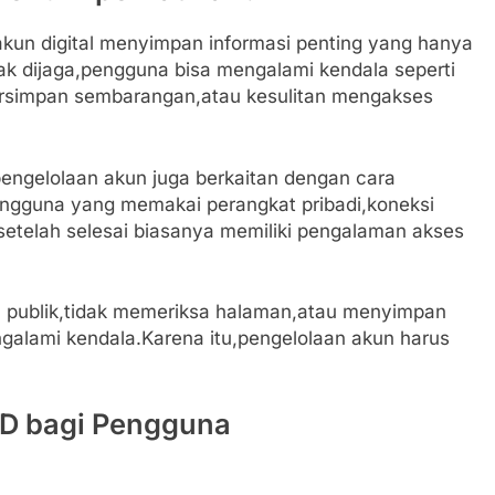
akun digital menyimpan informasi penting yang hanya
idak dijaga,pengguna bisa mengalami kendala seperti
 tersimpan sembarangan,atau kesulitan mengakses
engelolaan akun juga berkaitan dengan cara
engguna yang memakai perangkat pribadi,koneksi
setelah selesai biasanya memiliki pengalaman akses
 publik,tidak memeriksa halaman,atau menyimpan
engalami kendala.Karena itu,pengelolaan akun harus
h4D bagi Pengguna