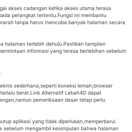
agai akses cadangan ketika akses utama terasa
l pada perangkat tertentu.Fungsi ini membantu
 terarah tanpa harus mencoba banyak halaman secara
a halaman terlebih dahulu.Pastikan tampilan
 permintaan informasi yang terasa berlebihan sebelum
s
r teknis sederhana,seperti koneksi lemah,browser
rlalu berat.Link Alternatif Lebah4D dapat
angan,namun pemeriksaan dasar tetap perlu
tup aplikasi yang tidak diperlukan,memperbarui
ya sebelum mengambil kesimpulan bahwa halaman