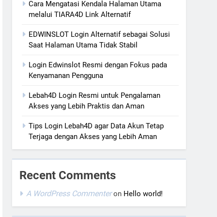
Cara Mengatasi Kendala Halaman Utama
melalui TIARA4D Link Alternatif
EDWINSLOT Login Alternatif sebagai Solusi
Saat Halaman Utama Tidak Stabil
Login Edwinslot Resmi dengan Fokus pada
Kenyamanan Pengguna
Lebah4D Login Resmi untuk Pengalaman
Akses yang Lebih Praktis dan Aman
Tips Login Lebah4D agar Data Akun Tetap
Terjaga dengan Akses yang Lebih Aman
Recent Comments
A WordPress Commenter
on
Hello world!