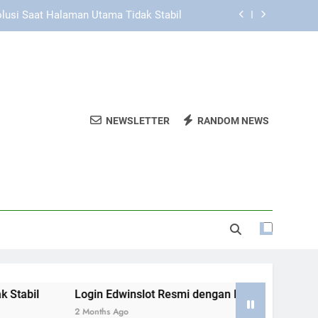
lusi Saat Halaman Utama Tidak Stabil
gan Fokus pada Kenyamanan Pengguna
n Akses yang Lebih Praktis dan Aman
tama melalui TIARA4D Link Alternatif
NEWSLETTER
RANDOM NEWS
lusi Saat Halaman Utama Tidak Stabil
gan Fokus pada Kenyamanan Pengguna
Suzuki.
n Akses yang Lebih Praktis dan Aman
Login Edwinslot Resmi dengan Fokus pada Kenyamanan P
2 Months Ago