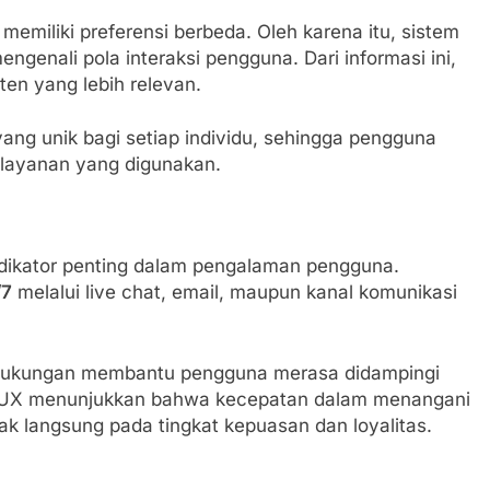
iliki preferensi berbeda. Oleh karena itu, sistem
ngenali pola interaksi pengguna. Dari informasi ini,
en yang lebih relevan.
ang unik bagi setiap individu, sehingga pengguna
 layanan yang digunakan.
dikator penting dalam pengalaman pengguna.
/7
melalui live chat, email, maupun kanal komunikasi
im dukungan membantu pengguna merasa didampingi
si UX menunjukkan bahwa kecepatan dalam menangani
 langsung pada tingkat kepuasan dan loyalitas.