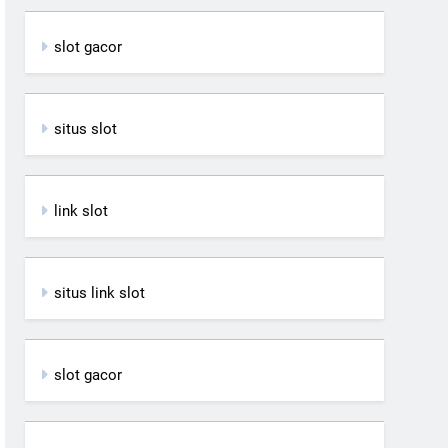
slot gacor
situs slot
link slot
situs link slot
slot gacor