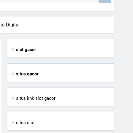
a Digital
slot gacor
situs gacor
situs link slot gacor
situs slot