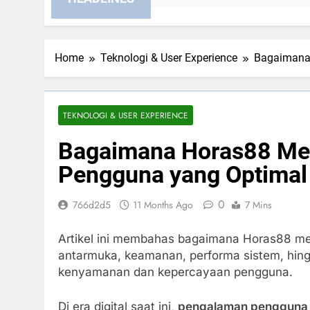
Home
Teknologi & User Experience
Bagaimana 
TEKNOLOGI & USER EXPERIENCE
Bagaimana Horas88 Me
Pengguna yang Optimal d
0
766d2d5
11 Months Ago
7 Mins
Artikel ini membahas bagaimana Horas88 m
antarmuka, keamanan, performa sistem, hing
kenyamanan dan kepercayaan pengguna.
Di era digital saat ini,
pengalaman pengguna 