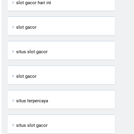
slot gacor hari ini
slot gacor
situs slot gacor
slot gacor
situs terpercaya
situs slot gacor