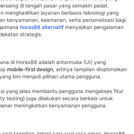
rsaing di tengah pasar yang semakin padat.
n menghadirkan layanan berbasis teknologi yang
kan kenyamanan, keamanan, serta personalisasi bagi
agaimana
horas88 alternatif
menyajikan pengalaman
ekatan strategis.
una di Horas88 adalah antarmuka (UI) yang
sip
mobile-first design
, artinya tampilan dioptimalkan
yang kini menjadi pilihan utama pengguna.
igasi yang jelas membantu pengguna mengakses fitur
ity testing) juga dilakukan secara berkala untuk
-benar meningkatkan kenyamanan pengguna.
soal tampilan, tetapi juga soal rasa aman. Horas88