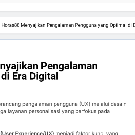
Horas88 Menyajikan Pengalaman Pengguna yang Optimal di Er
nyajikan Pengalaman
i Era Digital
erancang pengalaman pengguna (UX) melalui desain
ga layanan personalisasi yang berfokus pada
(User Experience/UX)
menjadi faktor kunci yang