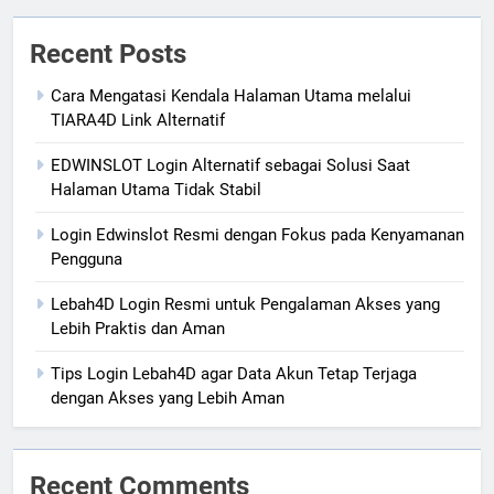
Recent Posts
Cara Mengatasi Kendala Halaman Utama melalui
TIARA4D Link Alternatif
EDWINSLOT Login Alternatif sebagai Solusi Saat
Halaman Utama Tidak Stabil
Login Edwinslot Resmi dengan Fokus pada Kenyamanan
Pengguna
Lebah4D Login Resmi untuk Pengalaman Akses yang
Lebih Praktis dan Aman
Tips Login Lebah4D agar Data Akun Tetap Terjaga
dengan Akses yang Lebih Aman
Recent Comments