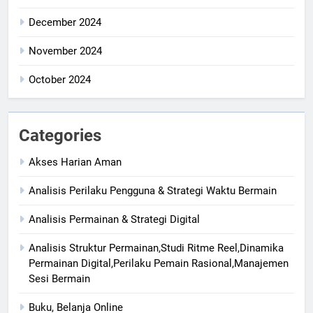
December 2024
November 2024
October 2024
Categories
Akses Harian Aman
Analisis Perilaku Pengguna & Strategi Waktu Bermain
Analisis Permainan & Strategi Digital
Analisis Struktur Permainan,Studi Ritme Reel,Dinamika
Permainan Digital,Perilaku Pemain Rasional,Manajemen
Sesi Bermain
Buku, Belanja Online