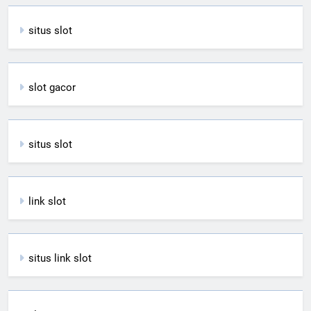
situs slot
slot gacor
situs slot
link slot
situs link slot