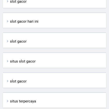
slot gacor
slot gacor hari ini
slot gacor
situs slot gacor
slot gacor
situs terpercaya