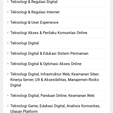
Teknologi & Regulasi Digital
Teknologi & Regulasi Internet
Teknologi & User Experience
Teknologi Akses & Perilaku Komunitas Online
Teknologi Digital
Teknologi Digital & Edukasi Sistem Permainan
Teknologi Digital & Optimasi Akses Online
Teknologi Digital, Infrastruktur Web, Keamanan Siber,
Kinerja Server, UX & Aksesibilitas, Manajemen Risiko
Digital
Teknologi Digital, Panduan Online, Keamanan Web
Teknologi Game, Edukasi Digital, Analisis Komunitas,
Ulasan Platform