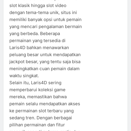
slot klasik hingga slot video
dengan tema-tema unik, situs ini
memiliki banyak opsi untuk pemain
yang mencari pengalaman bermain
yang berbeda. Beberapa
permainan yang tersedia di
Laris4D bahkan menawarkan
peluang besar untuk mendapatkan
jackpot besar, yang tentu saja bisa
meningkatkan cuan pemain dalam
waktu singkat.
Selain itu, Laris4D sering
memperbarui koleksi game
mereka, memastikan bahwa
pemain selalu mendapatkan akses
ke permainan slot terbaru yang
sedang tren. Dengan berbagai
pilihan permainan dan fitur