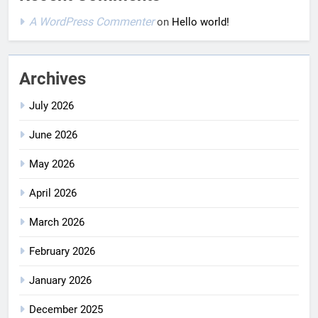
A WordPress Commenter
on
Hello world!
Archives
July 2026
June 2026
May 2026
April 2026
March 2026
February 2026
January 2026
December 2025