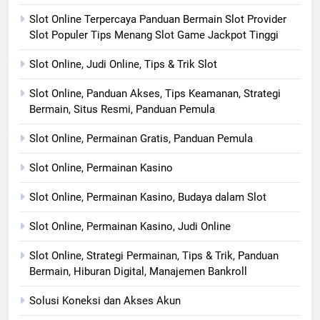
Slot Online Terpercaya Panduan Bermain Slot Provider
Slot Populer Tips Menang Slot Game Jackpot Tinggi
Slot Online, Judi Online, Tips & Trik Slot
Slot Online, Panduan Akses, Tips Keamanan, Strategi
Bermain, Situs Resmi, Panduan Pemula
Slot Online, Permainan Gratis, Panduan Pemula
Slot Online, Permainan Kasino
Slot Online, Permainan Kasino, Budaya dalam Slot
Slot Online, Permainan Kasino, Judi Online
Slot Online, Strategi Permainan, Tips & Trik, Panduan
Bermain, Hiburan Digital, Manajemen Bankroll
Solusi Koneksi dan Akses Akun