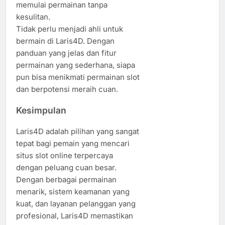
memulai permainan tanpa
kesulitan.
Tidak perlu menjadi ahli untuk
bermain di Laris4D. Dengan
panduan yang jelas dan fitur
permainan yang sederhana, siapa
pun bisa menikmati permainan slot
dan berpotensi meraih cuan.
Kesimpulan
Laris4D adalah pilihan yang sangat
tepat bagi pemain yang mencari
situs slot online terpercaya
dengan peluang cuan besar.
Dengan berbagai permainan
menarik, sistem keamanan yang
kuat, dan layanan pelanggan yang
profesional, Laris4D memastikan