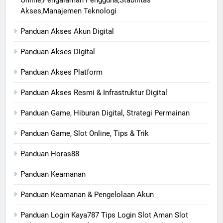
Akses,Manajemen Teknologi
Panduan Akses Akun Digital
Panduan Akses Digital
Panduan Akses Platform
Panduan Akses Resmi & Infrastruktur Digital
Panduan Game, Hiburan Digital, Strategi Permainan
Panduan Game, Slot Online, Tips & Trik
Panduan Horas88
Panduan Keamanan
Panduan Keamanan & Pengelolaan Akun
Panduan Login Kaya787 Tips Login Slot Aman Slot