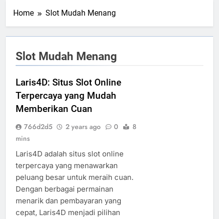
Home
Slot Mudah Menang
Slot Mudah Menang
Laris4D: Situs Slot Online
Terpercaya yang Mudah
Memberikan Cuan
766d2d5
2 years ago
0
8
mins
Laris4D adalah situs slot online
terpercaya yang menawarkan
peluang besar untuk meraih cuan.
Dengan berbagai permainan
menarik dan pembayaran yang
cepat, Laris4D menjadi pilihan