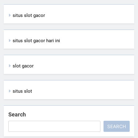
situs slot gacor
situs slot gacor hari ini
slot gacor
situs slot
Search
SEARCH