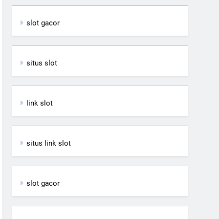
slot gacor
situs slot
link slot
situs link slot
slot gacor