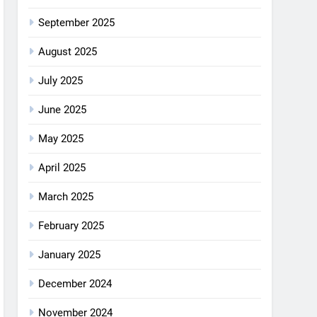
September 2025
August 2025
July 2025
June 2025
May 2025
April 2025
March 2025
February 2025
January 2025
December 2024
November 2024