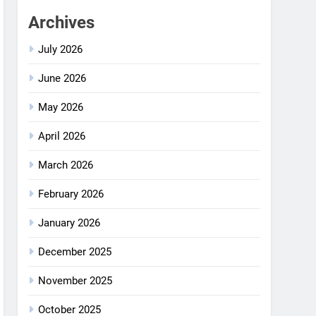
Archives
July 2026
June 2026
May 2026
April 2026
March 2026
February 2026
January 2026
December 2025
November 2025
October 2025