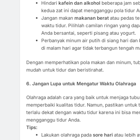
Hindari
kafein dan alkohol
beberapa jam seb
kedua zat ini dapat mengganggu pola tidur A
Jangan makan
makanan berat
atau pedas te
waktu tidur. Pilihlah camilan ringan yang d
Anda bersantai, seperti pisang atau yogurt.
Perbanyak minum air putih di siang hari dan
di malam hari agar tidak terbangun tengah ma
Dengan memperhatikan pola makan dan minum, tub
mudah untuk tidur dan beristirahat.
6. Jangan Lupa untuk Mengatur Waktu Olahraga
Olahraga adalah cara yang baik untuk menjaga tubu
memperbaiki kualitas tidur. Namun, pastikan untuk 
terlalu dekat dengan waktu tidur karena ini bisa m
mengganggu tidur Anda.
Tips:
Lakukan olahraga pada
sore hari
atau lebih a