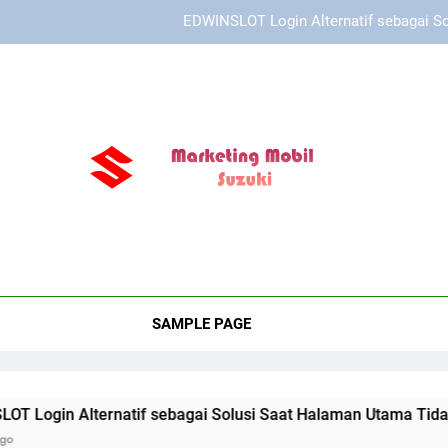
EDWINSLOT Login Alternatif sebagai So
Login Edwinslot Resmi den
Lebah4D Login Resmi untuk Pengalama
Cara Mengatasi Kendala Halaman U
EDWINSLOT Login Alternatif sebagai So
Login Edwinslot Resmi den
keting Mobil Suzuki
Informasi Promo Dan Produk Mobil Suzuki Di Marketing Mobil 
Lebah4D Login Resmi untuk Pengalama
SAMPLE PAGE
ernatif sebagai Solusi Saat Halaman Utama Tidak Stabil