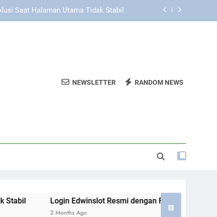
lusi Saat Halaman Utama Tidak Stabil
gan Fokus pada Kenyamanan Pengguna
n Akses yang Lebih Praktis dan Aman
tama melalui TIARA4D Link Alternatif
NEWSLETTER
RANDOM NEWS
lusi Saat Halaman Utama Tidak Stabil
gan Fokus pada Kenyamanan Pengguna
Suzuki.
n Akses yang Lebih Praktis dan Aman
Login Edwinslot Resmi dengan Fokus pada Kenyamanan Pe
2 Months Ago