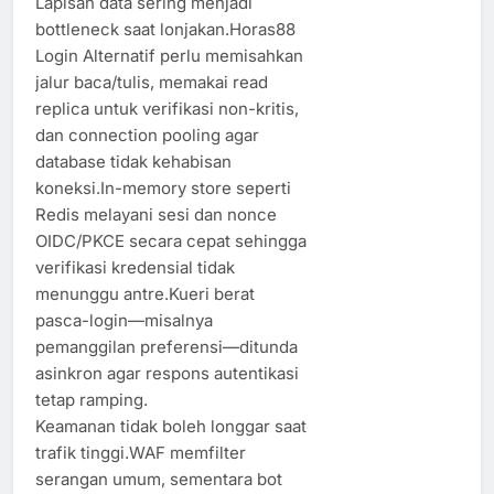
Lapisan data sering menjadi
bottleneck saat lonjakan.Horas88
Login Alternatif perlu memisahkan
jalur baca/tulis, memakai read
replica untuk verifikasi non-kritis,
dan connection pooling agar
database tidak kehabisan
koneksi.In-memory store seperti
Redis melayani sesi dan nonce
OIDC/PKCE secara cepat sehingga
verifikasi kredensial tidak
menunggu antre.Kueri berat
pasca-login—misalnya
pemanggilan preferensi—ditunda
asinkron agar respons autentikasi
tetap ramping.
Keamanan tidak boleh longgar saat
trafik tinggi.WAF memfilter
serangan umum, sementara bot