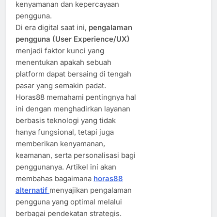
kenyamanan dan kepercayaan
pengguna.
Di era digital saat ini,
pengalaman
pengguna (User Experience/UX)
menjadi faktor kunci yang
menentukan apakah sebuah
platform dapat bersaing di tengah
pasar yang semakin padat.
Horas88 memahami pentingnya hal
ini dengan menghadirkan layanan
berbasis teknologi yang tidak
hanya fungsional, tetapi juga
memberikan kenyamanan,
keamanan, serta personalisasi bagi
penggunanya. Artikel ini akan
membahas bagaimana
horas88
alternatif
menyajikan pengalaman
pengguna yang optimal melalui
berbagai pendekatan strategis.