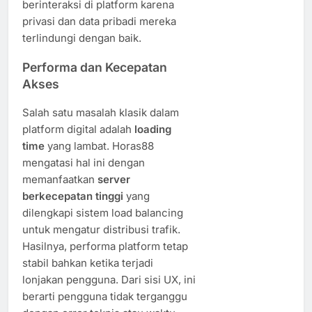
berinteraksi di platform karena
privasi dan data pribadi mereka
terlindungi dengan baik.
Performa dan Kecepatan
Akses
Salah satu masalah klasik dalam
platform digital adalah
loading
time
yang lambat. Horas88
mengatasi hal ini dengan
memanfaatkan
server
berkecepatan tinggi
yang
dilengkapi sistem load balancing
untuk mengatur distribusi trafik.
Hasilnya, performa platform tetap
stabil bahkan ketika terjadi
lonjakan pengguna. Dari sisi UX, ini
berarti pengguna tidak terganggu