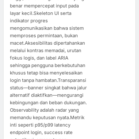
benar mempercepat input pada
layar kecil.Skeleton UI serta
indikator progres
mengomunikasikan bahwa sistem
memproses permintaan, bukan
macet.Aksesibilitas dipertahankan
melalui kontras memadai, urutan
fokus logis, dan label ARIA
sehingga pengguna berkebutuhan
khusus tetap bisa menyelesaikan
login tanpa hambatan.Transparansi
status—banner singkat bahwa jalur
alternatif diaktifkan—mengurangi
kebingungan dan beban dukungan.
Observability adalah radar yang
memandu keputusan nyata.Metrik
inti seperti p95/p99 latency
endpoint login, success rate