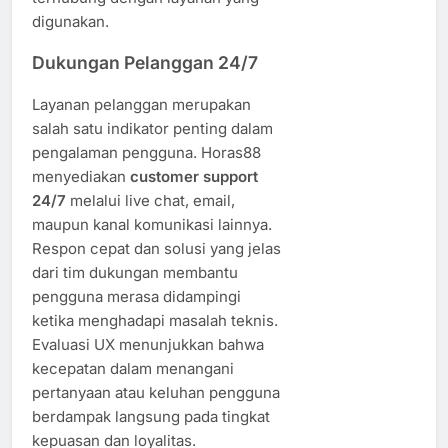
digunakan.
Dukungan Pelanggan 24/7
Layanan pelanggan merupakan
salah satu indikator penting dalam
pengalaman pengguna. Horas88
menyediakan
customer support
24/7
melalui live chat, email,
maupun kanal komunikasi lainnya.
Respon cepat dan solusi yang jelas
dari tim dukungan membantu
pengguna merasa didampingi
ketika menghadapi masalah teknis.
Evaluasi UX menunjukkan bahwa
kecepatan dalam menangani
pertanyaan atau keluhan pengguna
berdampak langsung pada tingkat
kepuasan dan loyalitas.