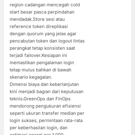
region cadangan mencegah cold
start besar pasca perpindahan
mendadak.Store sesi atau
reference token direplikasi
dengan quorum yang jelas agar
pencabutan token dan logout lintas
perangkat tetap konsisten saat
terjadi failover.Kesiapan ini
memastikan pengalaman login
tetap mulus bahkan di bawah
skenario kegagalan.
Dimensi biaya dan keberlanjutan
kini menjadi bagian dari keputusan
teknis.GreenOps dan FinOps
mendorong pengukuran efisiensi
seperti ukuran transfer median per
login sukses, permintaan rata-rata
per keberhasilan login, dan
estimasi energi per 1.000