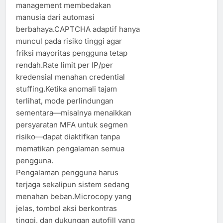
management membedakan
manusia dari automasi
berbahaya.CAPTCHA adaptif hanya
muncul pada risiko tinggi agar
friksi mayoritas pengguna tetap
rendah.Rate limit per IP/per
kredensial menahan credential
stuffing.Ketika anomali tajam
terlihat, mode perlindungan
sementara—misalnya menaikkan
persyaratan MFA untuk segmen
risiko—dapat diaktifkan tanpa
mematikan pengalaman semua
pengguna.
Pengalaman pengguna harus
terjaga sekalipun sistem sedang
menahan beban.Microcopy yang
jelas, tombol aksi berkontras
tinggi, dan dukungan autofill yang