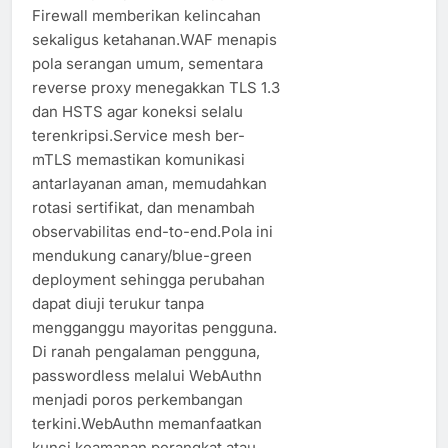
Firewall memberikan kelincahan
sekaligus ketahanan.WAF menapis
pola serangan umum, sementara
reverse proxy menegakkan TLS 1.3
dan HSTS agar koneksi selalu
terenkripsi.Service mesh ber-
mTLS memastikan komunikasi
antarlayanan aman, memudahkan
rotasi sertifikat, dan menambah
observabilitas end-to-end.Pola ini
mendukung canary/blue-green
deployment sehingga perubahan
dapat diuji terukur tanpa
mengganggu mayoritas pengguna.
Di ranah pengalaman pengguna,
passwordless melalui WebAuthn
menjadi poros perkembangan
terkini.WebAuthn memanfaatkan
kunci keamanan perangkat atau