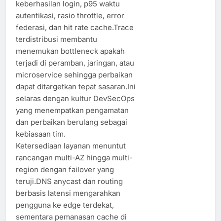
keberhasilan login, p95 waktu
autentikasi, rasio throttle, error
federasi, dan hit rate cache.Trace
terdistribusi membantu
menemukan bottleneck apakah
terjadi di peramban, jaringan, atau
microservice sehingga perbaikan
dapat ditargetkan tepat sasaran.Ini
selaras dengan kultur DevSecOps
yang menempatkan pengamatan
dan perbaikan berulang sebagai
kebiasaan tim.
Ketersediaan layanan menuntut
rancangan multi-AZ hingga multi-
region dengan failover yang
teruji.DNS anycast dan routing
berbasis latensi mengarahkan
pengguna ke edge terdekat,
sementara pemanasan cache di