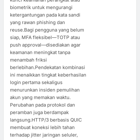
biometrik untuk mengurangi
ketergantungan pada kata sandi
yang rawan phishing dan
reuse.Bagi pengguna yang belum
siap, MFA fleksibel—TOTP atau
push approval—disediakan agar
keamanan meningkat tanpa
menambah friksi
berlebihan.Pendekatan kombinasi
ini menaikkan tingkat keberhasilan
login pertama sekaligus
menurunkan insiden pemulihan
akun yang memakan waktu.
Perubahan pada protokol dan
peramban juga berdampak
langsung.HTTP/3 berbasis QUIC
membuat koneksi lebih tahan
terhadap jitter jaringan seluler,