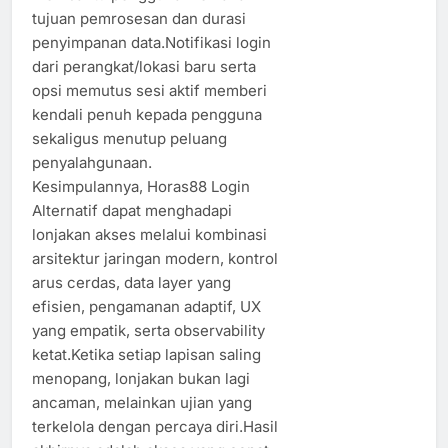
tujuan pemrosesan dan durasi
penyimpanan data.Notifikasi login
dari perangkat/lokasi baru serta
opsi memutus sesi aktif memberi
kendali penuh kepada pengguna
sekaligus menutup peluang
penyalahgunaan.
Kesimpulannya, Horas88 Login
Alternatif dapat menghadapi
lonjakan akses melalui kombinasi
arsitektur jaringan modern, kontrol
arus cerdas, data layer yang
efisien, pengamanan adaptif, UX
yang empatik, serta observability
ketat.Ketika setiap lapisan saling
menopang, lonjakan bukan lagi
ancaman, melainkan ujian yang
terkelola dengan percaya diri.Hasil