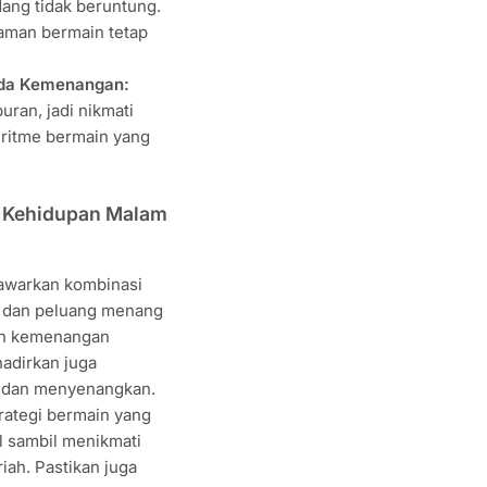
dang tidak beruntung.
aman bermain tetap
ada Kemenangan:
ran, jadi nikmati
 ritme bermain yang
a Kehidupan Malam
awarkan kombinasi
u, dan peluang menang
ih kemenangan
hadirkan juga
p dan menyenangkan.
rategi bermain yang
l sambil menikmati
ah. Pastikan juga