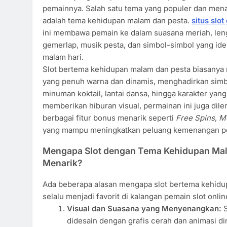
pemainnya. Salah satu tema yang populer dan men
adalah tema kehidupan malam dan pesta.
situs slot
ini membawa pemain ke dalam suasana meriah, le
gemerlap, musik pesta, dan simbol-simbol yang ide
malam hari.
Slot bertema kehidupan malam dan pesta biasanya
yang penuh warna dan dinamis, menghadirkan simbo
minuman koktail, lantai dansa, hingga karakter yang
memberikan hiburan visual, permainan ini juga dil
berbagai fitur bonus menarik seperti
Free Spins
,
Mu
yang mampu meningkatkan peluang kemenangan p
Mengapa Slot dengan Tema Kehidupan Mal
Menarik?
Ada beberapa alasan mengapa slot bertema kehidu
selalu menjadi favorit di kalangan pemain slot onlin
Visual dan Suasana yang Menyenangkan:
S
didesain dengan grafis cerah dan animasi d