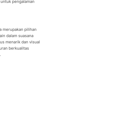
ya untuk pengalaman
a merupakan pilihan
main dalam suasana
nus menarik dan visual
ran berkualitas
.