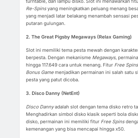
turntable, dan lampu disko. Slot ini menawarkan fit
Re-Spins
yang meningkatkan peluang menang besar
yang menjadi latar belakang menambah sensasi pes
putaran gulungan.
2.
The Great Pigsby Megaways (Relax Gaming)
Slot ini memiliki tema pesta mewah dengan karakter
berpesta. Dengan mekanisme
Megaways
, permain
hingga 117.649 cara untuk menang. Fitur
Free Spins
Bonus Game
menjadikan permainan ini salah satu s
pesta yang patut dicoba.
3.
Disco Danny (NetEnt)
Disco Danny
adalah slot dengan tema disko retro t
Menghadirkan simbol disko klasik seperti bola disk
disko, permainan ini memiliki fitur
Free Spins
denga
kemenangan yang bisa mencapai hingga x50.