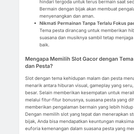
hindari tergoda untuk terus bermain saat se
Bermain dengan bijak akan membuat pengal
menyenangkan dan aman.
Nikmati Permainan Tanpa Terlalu Fokus p
Tema pesta dirancang untuk memberikan hibu
suasana dan musiknya sambil tetap menjaga
baik.
Mengapa Memilih Slot Gacor dengan Tem
dan Pesta?
Slot dengan tema kehidupan malam dan pesta men
menarik antara hiburan visual, gameplay yang ser
besar. Selain memberikan kesempatan untuk mera
melalui fitur-fitur bonusnya, suasana pesta yang di
memberikan pengalaman bermain yang lebih hidu
Dengan memilih slot yang tepat dan menerapkan st
bijak, Anda bisa mendapatkan keuntungan maksima
euforia kemenangan dalam suasana pesta yang meri