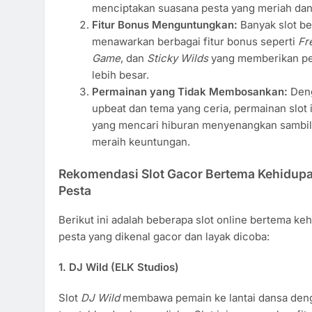
menciptakan suasana pesta yang meriah dan
Fitur Bonus Menguntungkan:
Banyak slot be
menawarkan berbagai fitur bonus seperti
Fr
Game
, dan
Sticky Wilds
yang memberikan p
lebih besar.
Permainan yang Tidak Membosankan:
Deng
upbeat dan tema yang ceria, permainan slot 
yang mencari hiburan menyenangkan sambil
meraih keuntungan.
Rekomendasi Slot Gacor Bertema Kehidup
Pesta
Berikut ini adalah beberapa slot online bertema k
pesta yang dikenal gacor dan layak dicoba:
1.
DJ Wild (ELK Studios)
Slot
DJ Wild
membawa pemain ke lantai dansa deng