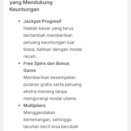
yang Mendukung
Keuntungan
Jackpot Progresif
Hadiah besar yang terus
bertambah memberikan
peluang keuntungan luar
biasa, bahkan dengan modal
receh.
Free Spins dan Bonus
Game
Memberikan kesempatan
putaran gratis serta peluang
ekstra menang tanpa
mengurangi modal utama.
Multipliers
Menggandakan
kemenangan, sehingga
taruhan kecil bisa berubah