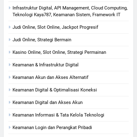
Infrastruktur Digital, API Management, Cloud Computing,
Teknologi Kaya787, Keamanan Sistem, Framework IT
Judi Online, Slot Online, Jackpot Progresif
Judi Online, Strategi Bermain
Kasino Online, Slot Online, Strategi Permainan
Keamanan & Infrastruktur Digital
Keamanan Akun dan Akses Alternatif
Keamanan Digital & Optimalisasi Koneksi
Keamanan Digital dan Akses Akun
Keamanan Informasi & Tata Kelola Teknologi
Keamanan Login dan Perangkat Pribadi