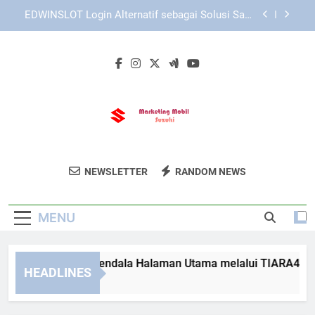
Skip
Login Edwinslot Resmi dengan Fokus pada
to
Kenyamanan Pengguna
content
Lebah4D Login Resmi untuk Pengalaman Akses
yang Lebih Praktis dan Aman
Cara Mengatasi Kendala Halaman Utama melalui
TIARA4D Link Alternatif
EDWINSLOT Login Alternatif sebagai Solusi Saat
Halaman Utama Tidak Stabil
Login Edwinslot Resmi dengan Fokus pada
Kenyamanan Pengguna
Marketing Mobil
Dapatkan Informasi Promo Dan Produk
Lebah4D Login Resmi untuk Pengalaman Akses
NEWSLETTER
RANDOM NEWS
Suzuki
yang Lebih Praktis dan Aman
Mobil Suzuki Di Marketing Mobil Suzuki.
MENU
ra Mengatasi Kendala Halaman Utama melalui TIARA4D Link A
HEADLINES
Weeks Ago