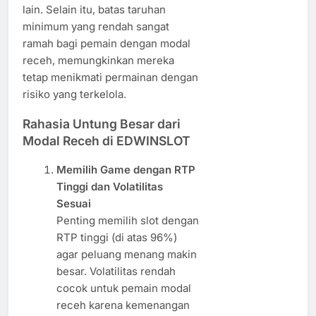
lain. Selain itu, batas taruhan
minimum yang rendah sangat
ramah bagi pemain dengan modal
receh, memungkinkan mereka
tetap menikmati permainan dengan
risiko yang terkelola.
Rahasia Untung Besar dari
Modal Receh di EDWINSLOT
Memilih Game dengan RTP
Tinggi dan Volatilitas
Sesuai
Penting memilih slot dengan
RTP tinggi (di atas 96%)
agar peluang menang makin
besar. Volatilitas rendah
cocok untuk pemain modal
receh karena kemenangan