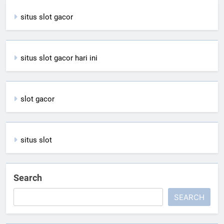
situs slot gacor
situs slot gacor hari ini
slot gacor
situs slot
Search
SEARCH