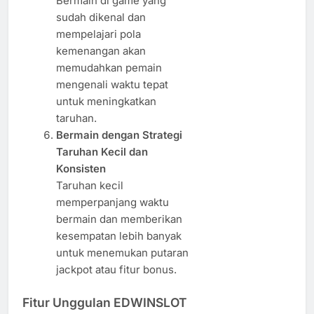
Bermain di game yang
sudah dikenal dan
mempelajari pola
kemenangan akan
memudahkan pemain
mengenali waktu tepat
untuk meningkatkan
taruhan.
Bermain dengan Strategi
Taruhan Kecil dan
Konsisten
Taruhan kecil
memperpanjang waktu
bermain dan memberikan
kesempatan lebih banyak
untuk menemukan putaran
jackpot atau fitur bonus.
Fitur Unggulan EDWINSLOT