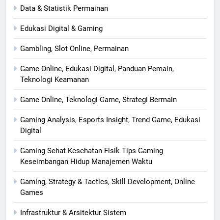
Data & Statistik Permainan
Edukasi Digital & Gaming
Gambling, Slot Online, Permainan
Game Online, Edukasi Digital, Panduan Pemain,
Teknologi Keamanan
Game Online, Teknologi Game, Strategi Bermain
Gaming Analysis, Esports Insight, Trend Game, Edukasi
Digital
Gaming Sehat Kesehatan Fisik Tips Gaming
Keseimbangan Hidup Manajemen Waktu
Gaming, Strategy & Tactics, Skill Development, Online
Games
Infrastruktur & Arsitektur Sistem