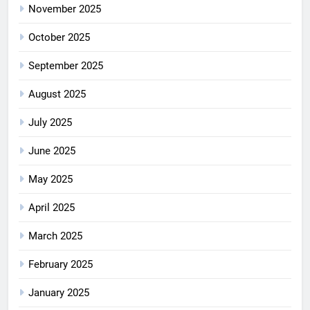
November 2025
October 2025
September 2025
August 2025
July 2025
June 2025
May 2025
April 2025
March 2025
February 2025
January 2025