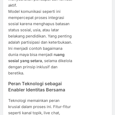
aktif.
Model komunikasi seperti ini
mempercepat proses integrasi
sosial karena menghapus batasan
status sosial, usia, atau latar
belakang pendidikan. Yang penting
adalah partisipasi dan keterbukaan.
Ini menjadi contoh bagaimana
dunia maya bisa menjadi
ruang
sosial yang setara
, selama dikelola
dengan prinsip inklusif dan
beretika.
Peran Teknologi sebagai
Enabler Identitas Bersama
Teknologi memainkan peran
krusial dalam proses ini. Fitur-fitur
seperti kanal topik, live chat,