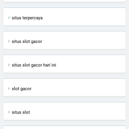
situs terpercaya
situs slot gacor
situs slot gacor hari ini
slot gacor
situs slot