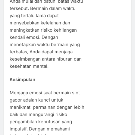
Anda mulai dan patuhi batas waktu
tersebut. Bermain dalam waktu
yang terlalu lama dapat
menyebabkan kelelahan dan
meningkatkan risiko kehilangan
kendali emosi. Dengan
menetapkan waktu bermain yang
terbatas, Anda dapat menjaga
keseimbangan antara hiburan dan
kesehatan mental.
Kesimpulan
Menjaga emosi saat bermain slot
gacor adalah kunci untuk
menikmati permainan dengan lebih
baik dan mengurangi risiko
pengambilan keputusan yang
impulsif. Dengan memahami