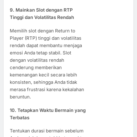
9. Mainkan Slot dengan RTP
Tinggi dan Volatilitas Rendah
Memilih slot dengan Return to
Player (RTP) tinggi dan volatilitas
rendah dapat membantu menjaga
emosi Anda tetap stabil. Slot
dengan volatilitas rendah
cenderung memberikan
kemenangan kecil secara lebih
konsisten, sehingga Anda tidak
merasa frustrasi karena kekalahan
beruntun.
10. Tetapkan Waktu Bermain yang
Terbatas
Tentukan durasi bermain sebelum