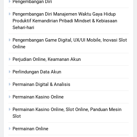
Pengembangan Diri
Pengembangan Diri Manajemen Waktu Gaya Hidup
Produktif Kemandirian Pribadi Mindset & Kebiasaan
Sehari-hari
Pengembangan Game Digital, UX/UI Mobile, Inovasi Slot
Online
Perjudian Online, Keamanan Akun
Perlindungan Data Akun
Permainan Digital & Analisis
Permainan Kasino Online
Permainan Kasino Online, Slot Online, Panduan Mesin
Slot
Permainan Online