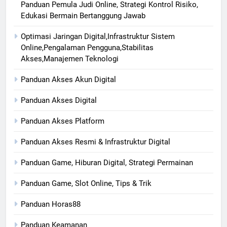
Panduan Pemula Judi Online, Strategi Kontrol Risiko,
Edukasi Bermain Bertanggung Jawab
Optimasi Jaringan Digital,Infrastruktur Sistem
Online,Pengalaman Pengguna,Stabilitas
Akses,Manajemen Teknologi
Panduan Akses Akun Digital
Panduan Akses Digital
Panduan Akses Platform
Panduan Akses Resmi & Infrastruktur Digital
Panduan Game, Hiburan Digital, Strategi Permainan
Panduan Game, Slot Online, Tips & Trik
Panduan Horas88
Panduan Keamanan