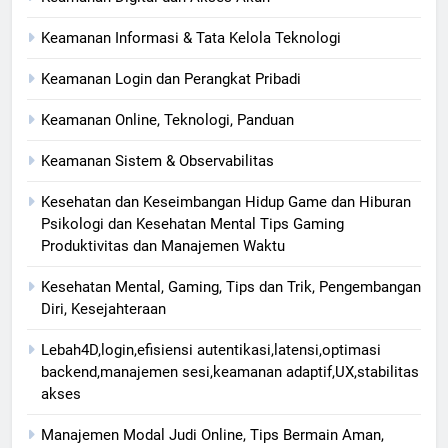
Keamanan Informasi & Tata Kelola Teknologi
Keamanan Login dan Perangkat Pribadi
Keamanan Online, Teknologi, Panduan
Keamanan Sistem & Observabilitas
Kesehatan dan Keseimbangan Hidup Game dan Hiburan
Psikologi dan Kesehatan Mental Tips Gaming
Produktivitas dan Manajemen Waktu
Kesehatan Mental, Gaming, Tips dan Trik, Pengembangan
Diri, Kesejahteraan
Lebah4D,login,efisiensi autentikasi,latensi,optimasi
backend,manajemen sesi,keamanan adaptif,UX,stabilitas
akses
Manajemen Modal Judi Online, Tips Bermain Aman,