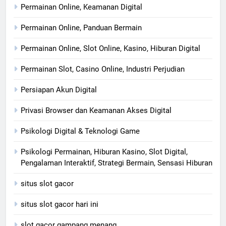
Permainan Online, Keamanan Digital
Permainan Online, Panduan Bermain
Permainan Online, Slot Online, Kasino, Hiburan Digital
Permainan Slot, Casino Online, Industri Perjudian
Persiapan Akun Digital
Privasi Browser dan Keamanan Akses Digital
Psikologi Digital & Teknologi Game
Psikologi Permainan, Hiburan Kasino, Slot Digital,
Pengalaman Interaktif, Strategi Bermain, Sensasi Hiburan
situs slot gacor
situs slot gacor hari ini
slot gacor gampang menang