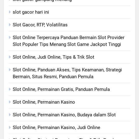
slot gacor hari ini
Slot Gacor, RTP, Volatilitas
Slot Online Terpercaya Panduan Bermain Slot Provider
Slot Populer Tips Menang Slot Game Jackpot Tinggi
Slot Online, Judi Online, Tips & Trik Slot
Slot Online, Panduan Akses, Tips Keamanan, Strategi
Bermain, Situs Resmi, Panduan Pemula
Slot Online, Permainan Gratis, Panduan Pemula
Slot Online, Permainan Kasino
Slot Online, Permainan Kasino, Budaya dalam Slot
Slot Online, Permainan Kasino, Judi Online