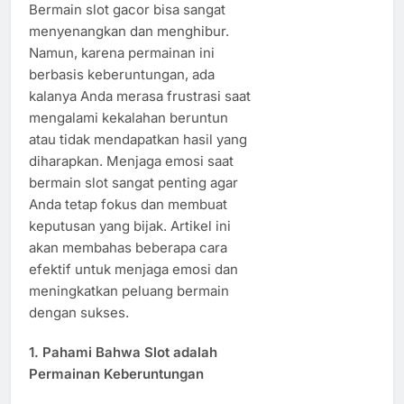
Bermain slot gacor bisa sangat
menyenangkan dan menghibur.
Namun, karena permainan ini
berbasis keberuntungan, ada
kalanya Anda merasa frustrasi saat
mengalami kekalahan beruntun
atau tidak mendapatkan hasil yang
diharapkan. Menjaga emosi saat
bermain slot sangat penting agar
Anda tetap fokus dan membuat
keputusan yang bijak. Artikel ini
akan membahas beberapa cara
efektif untuk menjaga emosi dan
meningkatkan peluang bermain
dengan sukses.
1. Pahami Bahwa Slot adalah
Permainan Keberuntungan