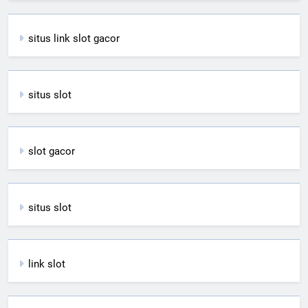
situs link slot gacor
situs slot
slot gacor
situs slot
link slot