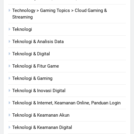
Technology > Gaming Topics > Cloud Gaming &
Streaming
Teknologi
Teknologi & Analisis Data
Teknologi & Digital
Teknologi & Fitur Game
Teknologi & Gaming
Teknologi & Inovasi Digital
Teknologi & Internet, Keamanan Online, Panduan Login
Teknologi & Keamanan Akun
Teknologi & Keamanan Digital