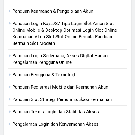
Panduan Keamanan & Pengelolaan Akun
Panduan Login Kaya787 Tips Login Slot Aman Slot
Online Mobile & Desktop Optimasi Login Slot Online
Keamanan Akun Slot Slot Online Pemula Panduan
Bermain Slot Modern
Panduan Login Sederhana, Akses Digital Harian,
Pengalaman Pengguna Online
Panduan Pengguna & Teknologi
Panduan Registrasi Mobile dan Keamanan Akun
Panduan Slot Strategi Pemula Edukasi Permainan
Panduan Teknis Login dan Stabilitas Akses
Pengalaman Login dan Kenyamanan Akses