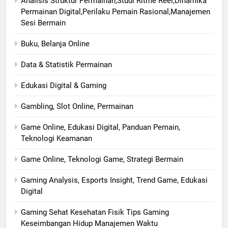
Analisis Struktur Permainan,Studi Ritme Reel,Dinamika
Permainan Digital,Perilaku Pemain Rasional,Manajemen
Sesi Bermain
Buku, Belanja Online
Data & Statistik Permainan
Edukasi Digital & Gaming
Gambling, Slot Online, Permainan
Game Online, Edukasi Digital, Panduan Pemain,
Teknologi Keamanan
Game Online, Teknologi Game, Strategi Bermain
Gaming Analysis, Esports Insight, Trend Game, Edukasi
Digital
Gaming Sehat Kesehatan Fisik Tips Gaming
Keseimbangan Hidup Manajemen Waktu