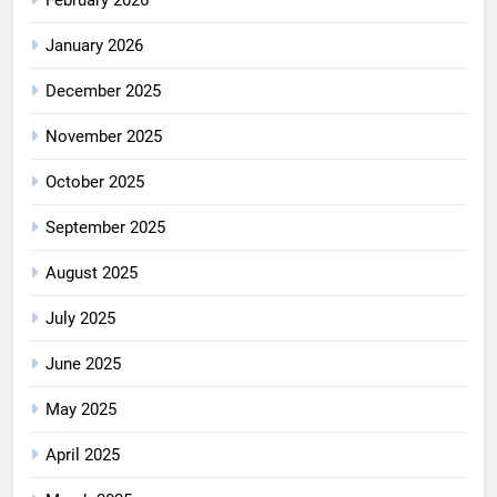
February 2026
January 2026
December 2025
November 2025
October 2025
September 2025
August 2025
July 2025
June 2025
May 2025
April 2025