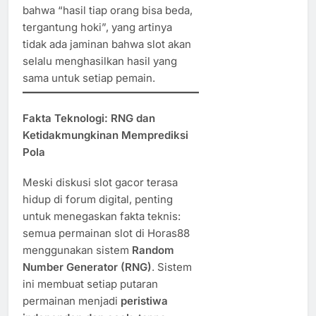
bahwa “hasil tiap orang bisa beda,
tergantung hoki”, yang artinya
tidak ada jaminan bahwa slot akan
selalu menghasilkan hasil yang
sama untuk setiap pemain.
Fakta Teknologi: RNG dan
Ketidakmungkinan Memprediksi
Pola
Meski diskusi slot gacor terasa
hidup di forum digital, penting
untuk menegaskan fakta teknis:
semua permainan slot di Horas88
menggunakan sistem
Random
Number Generator (RNG)
. Sistem
ini membuat setiap putaran
permainan menjadi
peristiwa