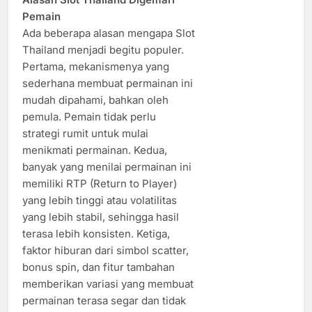
Pemain
Ada beberapa alasan mengapa Slot
Thailand menjadi begitu populer.
Pertama, mekanismenya yang
sederhana membuat permainan ini
mudah dipahami, bahkan oleh
pemula. Pemain tidak perlu
strategi rumit untuk mulai
menikmati permainan. Kedua,
banyak yang menilai permainan ini
memiliki RTP (Return to Player)
yang lebih tinggi atau volatilitas
yang lebih stabil, sehingga hasil
terasa lebih konsisten. Ketiga,
faktor hiburan dari simbol scatter,
bonus spin, dan fitur tambahan
memberikan variasi yang membuat
permainan terasa segar dan tidak