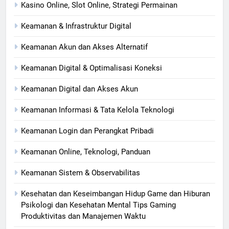
Kasino Online, Slot Online, Strategi Permainan
Keamanan & Infrastruktur Digital
Keamanan Akun dan Akses Alternatif
Keamanan Digital & Optimalisasi Koneksi
Keamanan Digital dan Akses Akun
Keamanan Informasi & Tata Kelola Teknologi
Keamanan Login dan Perangkat Pribadi
Keamanan Online, Teknologi, Panduan
Keamanan Sistem & Observabilitas
Kesehatan dan Keseimbangan Hidup Game dan Hiburan
Psikologi dan Kesehatan Mental Tips Gaming
Produktivitas dan Manajemen Waktu