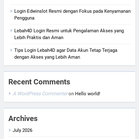
Login Edwinslot Resmi dengan Fokus pada Kenyamanan
Pengguna
Lebah4D Login Resmi untuk Pengalaman Akses yang
Lebih Praktis dan Aman
Tips Login Lebah4D agar Data Akun Tetap Terjaga
dengan Akses yang Lebih Aman
Recent Comments
A WordPress Commenter
on
Hello world!
Archives
July 2026