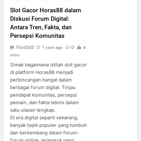
Slot Gacor Horas88 dalam
Diskusi Forum Digital:
Antara Tren, Fakta, dan
Persepsi Komunitas
766d2d5
1 year ago
0
6
mins
Simak bagaimana istilah slot gacor
di platform Horas88 menjadi
perbincangan hangat dalam
berbagai forum digital. Tinjau
pendapat komunitas, persepsi
pemain, dan fakta teknis dalam
satu ulasan lengkap.
Di era digital seperti sekarang,
banyak topik populer yang tumbuh
dan berkembang dalam forum-
forum online, termasuk yang