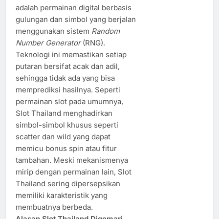
adalah permainan digital berbasis
gulungan dan simbol yang berjalan
menggunakan sistem
Random
Number Generator
(RNG).
Teknologi ini memastikan setiap
putaran bersifat acak dan adil,
sehingga tidak ada yang bisa
memprediksi hasilnya. Seperti
permainan slot pada umumnya,
Slot Thailand menghadirkan
simbol-simbol khusus seperti
scatter dan wild yang dapat
memicu bonus spin atau fitur
tambahan. Meski mekanismenya
mirip dengan permainan lain, Slot
Thailand sering dipersepsikan
memiliki karakteristik yang
membuatnya berbeda.
Alasan Slot Thailand Digemari