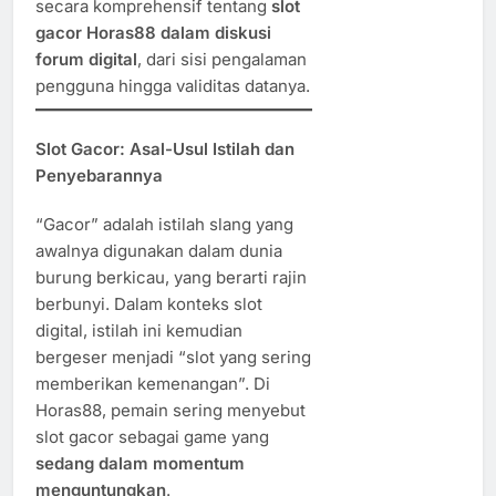
secara komprehensif tentang
slot
gacor Horas88 dalam diskusi
forum digital
, dari sisi pengalaman
pengguna hingga validitas datanya.
Slot Gacor: Asal-Usul Istilah dan
Penyebarannya
“Gacor” adalah istilah slang yang
awalnya digunakan dalam dunia
burung berkicau, yang berarti rajin
berbunyi. Dalam konteks slot
digital, istilah ini kemudian
bergeser menjadi “slot yang sering
memberikan kemenangan”. Di
Horas88, pemain sering menyebut
slot gacor sebagai game yang
sedang dalam momentum
menguntungkan
.