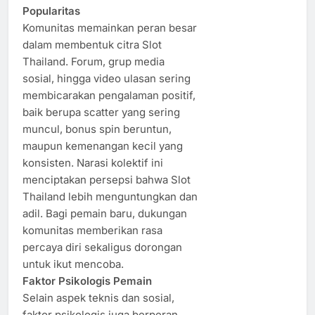
Popularitas
Komunitas memainkan peran besar
dalam membentuk citra Slot
Thailand. Forum, grup media
sosial, hingga video ulasan sering
membicarakan pengalaman positif,
baik berupa scatter yang sering
muncul, bonus spin beruntun,
maupun kemenangan kecil yang
konsisten. Narasi kolektif ini
menciptakan persepsi bahwa Slot
Thailand lebih menguntungkan dan
adil. Bagi pemain baru, dukungan
komunitas memberikan rasa
percaya diri sekaligus dorongan
untuk ikut mencoba.
Faktor Psikologis Pemain
Selain aspek teknis dan sosial,
faktor psikologis juga berperan