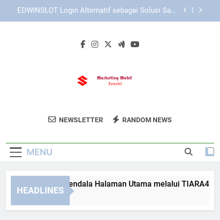
Skip
Login Edwinslot Resmi dengan Fokus pada
to
Kenyamanan Pengguna
content
Lebah4D Login Resmi untuk Pengalaman Akses
yang Lebih Praktis dan Aman
Cara Mengatasi Kendala Halaman Utama melalui
TIARA4D Link Alternatif
EDWINSLOT Login Alternatif sebagai Solusi Saat
Halaman Utama Tidak Stabil
Login Edwinslot Resmi dengan Fokus pada
Kenyamanan Pengguna
Marketing Mobil
Dapatkan Informasi Promo Dan Produk
Lebah4D Login Resmi untuk Pengalaman Akses
NEWSLETTER
RANDOM NEWS
Suzuki
yang Lebih Praktis dan Aman
Mobil Suzuki Di Marketing Mobil Suzuki.
MENU
ra Mengatasi Kendala Halaman Utama melalui TIARA4D Link A
HEADLINES
Weeks Ago