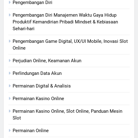
Pengembangan Diri
Pengembangan Diri Manajemen Waktu Gaya Hidup
Produktif Kemandirian Pribadi Mindset & Kebiasaan
Sehari-hari
Pengembangan Game Digital, UX/UI Mobile, Inovasi Slot
Online
Perjudian Online, Keamanan Akun
Perlindungan Data Akun
Permainan Digital & Analisis
Permainan Kasino Online
Permainan Kasino Online, Slot Online, Panduan Mesin
Slot
Permainan Online