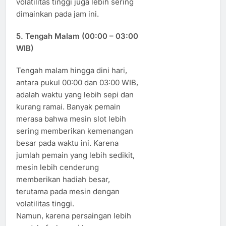
volatilitas tinggi juga lebih sering
dimainkan pada jam ini.
5.
Tengah Malam (00:00 – 03:00
WIB)
Tengah malam hingga dini hari,
antara pukul 00:00 dan 03:00 WIB,
adalah waktu yang lebih sepi dan
kurang ramai. Banyak pemain
merasa bahwa mesin slot lebih
sering memberikan kemenangan
besar pada waktu ini. Karena
jumlah pemain yang lebih sedikit,
mesin lebih cenderung
memberikan hadiah besar,
terutama pada mesin dengan
volatilitas tinggi.
Namun, karena persaingan lebih