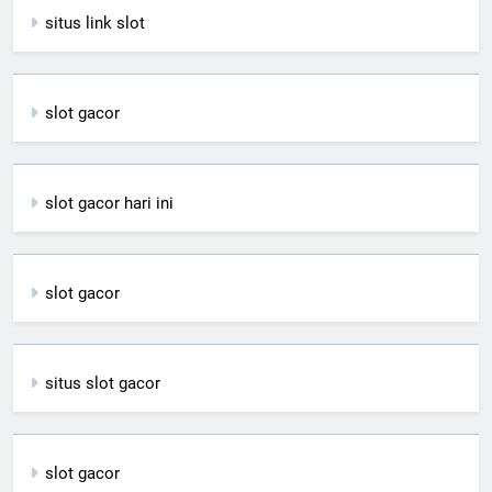
situs link slot
slot gacor
slot gacor hari ini
slot gacor
situs slot gacor
slot gacor