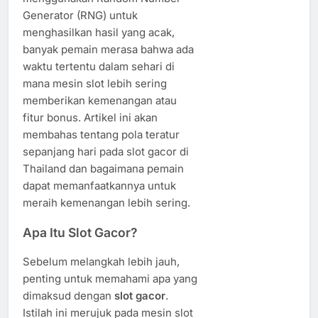
Generator (RNG) untuk
menghasilkan hasil yang acak,
banyak pemain merasa bahwa ada
waktu tertentu dalam sehari di
mana mesin slot lebih sering
memberikan kemenangan atau
fitur bonus. Artikel ini akan
membahas tentang pola teratur
sepanjang hari pada slot gacor di
Thailand dan bagaimana pemain
dapat memanfaatkannya untuk
meraih kemenangan lebih sering.
Apa Itu Slot Gacor?
Sebelum melangkah lebih jauh,
penting untuk memahami apa yang
dimaksud dengan
slot gacor
.
Istilah ini merujuk pada mesin slot