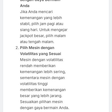
Anda
Jika Anda mencari
kemenangan yang lebih
stabil, pilih jam pagi atau
siang hari. Untuk mengejar
jackpot besar, pilih malam
atau tengah malam.
Pilih Mesin dengan
Volatilitas yang Sesuai
Mesin dengan volatilitas
rendah memberikan
kemenangan lebih sering,
sementara mesin dengan
volatilitas tinggi
memberikan kemenangan
besar yang lebih jarang.
Sesuaikan pilihan mesin
dengan gaya bermain Anda.