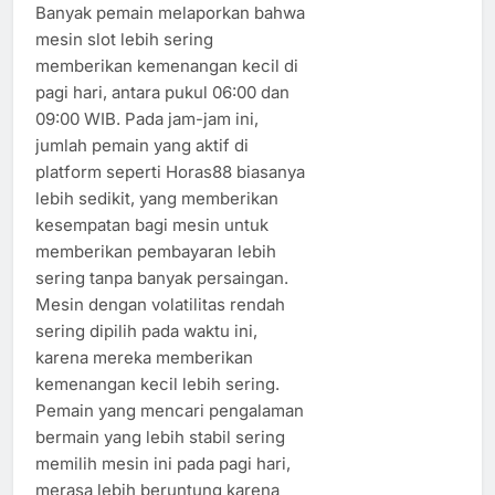
Banyak pemain melaporkan bahwa
mesin slot lebih sering
memberikan kemenangan kecil di
pagi hari, antara pukul 06:00 dan
09:00 WIB. Pada jam-jam ini,
jumlah pemain yang aktif di
platform seperti Horas88 biasanya
lebih sedikit, yang memberikan
kesempatan bagi mesin untuk
memberikan pembayaran lebih
sering tanpa banyak persaingan.
Mesin dengan volatilitas rendah
sering dipilih pada waktu ini,
karena mereka memberikan
kemenangan kecil lebih sering.
Pemain yang mencari pengalaman
bermain yang lebih stabil sering
memilih mesin ini pada pagi hari,
merasa lebih beruntung karena