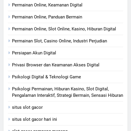
Permainan Online, Keamanan Digital
Permainan Online, Panduan Bermain
Permainan Online, Slot Online, Kasino, Hiburan Digital
Permainan Slot, Casino Online, Industri Perjudian
Persiapan Akun Digital
Privasi Browser dan Keamanan Akses Digital
Psikologi Digital & Teknologi Game
Psikologi Permainan, Hiburan Kasino, Slot Digital,
Pengalaman Interaktif, Strategi Bermain, Sensasi Hiburan
situs slot gacor
situs slot gacor hari ini