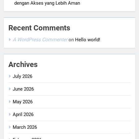
dengan Akses yang Lebih Aman
Recent Comments
A WordPress Commenter
on
Hello world!
Archives
July 2026
June 2026
May 2026
April 2026
March 2026