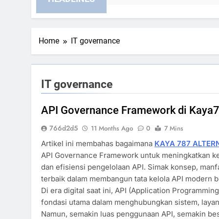
Home
IT governance
IT governance
API Governance Framework di Kaya
766d2d5
11 Months Ago
0
7 Mins
Artikel ini membahas bagaimana
KAYA 787 ALTER
API Governance Framework untuk meningkatkan ke
dan efisiensi pengelolaan API. Simak konsep, manfa
terbaik dalam membangun tata kelola API modern b
Di era digital saat ini, API (Application Programmin
fondasi utama dalam menghubungkan sistem, layana
Namun, semakin luas penggunaan API, semakin bes