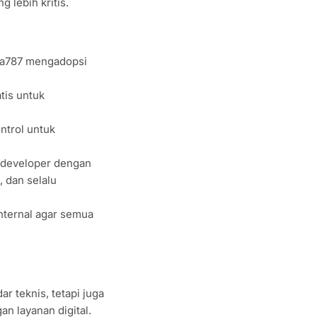
 lebih kritis.
ya787 mengadopsi
tis untuk
ontrol untuk
 developer dengan
 dan selalu
nternal agar semua
 teknis, tetapi juga
an layanan digital.