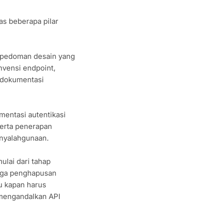
s beberapa pilar
 pedoman desain yang
nvensi endpoint,
r dokumentasi
entasi autentikasi
 serta penerapan
nyalahgunaan.
mulai dari tahap
gga penghapusan
hu kapan harus
mengandalkan API