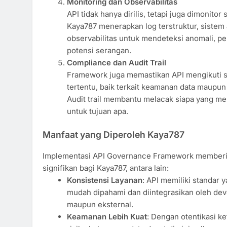
Monitoring dan Observabilitas
API tidak hanya dirilis, tetapi juga dimonitor 
Kaya787 menerapkan log terstruktur, sistem a
observabilitas untuk mendeteksi anomali, pe
potensi serangan.
Compliance dan Audit Trail
Framework juga memastikan API mengikuti s
tertentu, baik terkait keamanan data maupun 
Audit trail membantu melacak siapa yang m
untuk tujuan apa.
Manfaat yang Diperoleh Kaya787
Implementasi API Governance Framework member
signifikan bagi Kaya787, antara lain:
Konsistensi Layanan
: API memiliki standar 
mudah dipahami dan diintegrasikan oleh deve
maupun eksternal.
Keamanan Lebih Kuat
: Dengan otentikasi ke