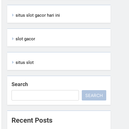
situs slot gacor hari ini
slot gacor
situs slot
Search
SEARCH
Recent Posts