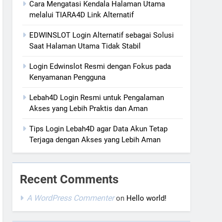
Cara Mengatasi Kendala Halaman Utama
melalui TIARA4D Link Alternatif
EDWINSLOT Login Alternatif sebagai Solusi
Saat Halaman Utama Tidak Stabil
Login Edwinslot Resmi dengan Fokus pada
Kenyamanan Pengguna
Lebah4D Login Resmi untuk Pengalaman
Akses yang Lebih Praktis dan Aman
Tips Login Lebah4D agar Data Akun Tetap
Terjaga dengan Akses yang Lebih Aman
Recent Comments
A WordPress Commenter
on
Hello world!