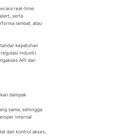
secara real-time.
lert, serta
rforma lambat, atau
tandar kepatuhan
regulasi industri.
engakses API dan
ikan dampak
yang sama, sehingga
loper internal
tat dan kontrol akses,