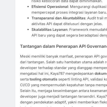
risiko kebocoran data dapat diminimalkan.
Efisiensi Operasional
: Mengurangi duplikasi
mempercepat proses integrasi layanan baru.
Transparansi dan Akuntabilitas
: Audit trail
aktivitas API dapat ditelusuri dengan jelas.
Skalabilitas Layanan
: Framework memudah
API baru yang dapat segera beradaptasi den
Tantangan dalam Penerapan API Governan
Meski memiliki banyak manfaat, penerapan API gov
dari tantangan. Salah satu hambatan utama adalah r
developer terhadap standar yang dianggap memper
mengatasi hal ini, Kaya787 mengedepankan
dokume
serta
tooling otomatis
seperti linting API, validasi 
CI/CD yang mempermudah kepatuhan tanpa memper
Selain itu, menjaga keseimbangan antara keamana
developer juga menjadi tantangan tersendiri. Kaya7
dengan pendekatan adaptif, yakni memberikan fleksi