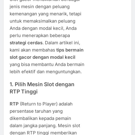
jenis mesin dengan peluang
kemenangan yang menarik, tetapi
untuk memaksimalkan peluang
Anda dengan modal kecil, Anda
perlu menerapkan beberapa
strategi cerdas
. Dalam artikel ini,
kami akan membahas
tips bermain
slot gacor dengan modal kecil
yang bisa membantu Anda bermain
lebih efektif dan menguntungkan.
1.
Pilih Mesin Slot dengan
RTP Tinggi
RTP
(Return to Player) adalah
persentase taruhan yang
dikembalikan kepada pemain
dalam jangka panjang. Mesin slot
dengan RTP tinggi memberikan