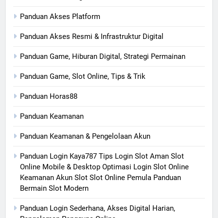
Panduan Akses Platform
Panduan Akses Resmi & Infrastruktur Digital
Panduan Game, Hiburan Digital, Strategi Permainan
Panduan Game, Slot Online, Tips & Trik
Panduan Horas88
Panduan Keamanan
Panduan Keamanan & Pengelolaan Akun
Panduan Login Kaya787 Tips Login Slot Aman Slot
Online Mobile & Desktop Optimasi Login Slot Online
Keamanan Akun Slot Slot Online Pemula Panduan
Bermain Slot Modern
Panduan Login Sederhana, Akses Digital Harian,