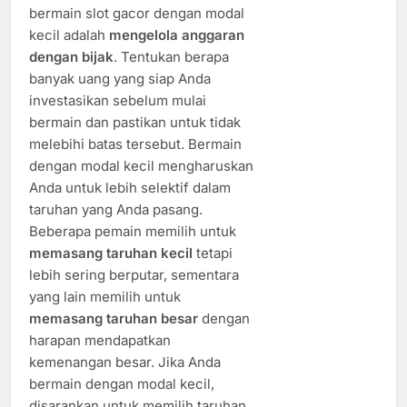
bermain slot gacor dengan modal
kecil adalah
mengelola anggaran
dengan bijak
. Tentukan berapa
banyak uang yang siap Anda
investasikan sebelum mulai
bermain dan pastikan untuk tidak
melebihi batas tersebut. Bermain
dengan modal kecil mengharuskan
Anda untuk lebih selektif dalam
taruhan yang Anda pasang.
Beberapa pemain memilih untuk
memasang taruhan kecil
tetapi
lebih sering berputar, sementara
yang lain memilih untuk
memasang taruhan besar
dengan
harapan mendapatkan
kemenangan besar. Jika Anda
bermain dengan modal kecil,
disarankan untuk memilih taruhan