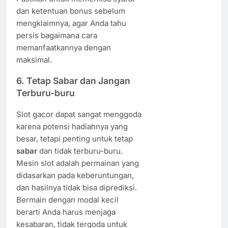
dan ketentuan bonus sebelum
mengklaimnya, agar Anda tahu
persis bagaimana cara
memanfaatkannya dengan
maksimal.
6.
Tetap Sabar dan Jangan
Terburu-buru
Slot gacor dapat sangat menggoda
karena potensi hadiahnya yang
besar, tetapi penting untuk tetap
sabar
dan tidak terburu-buru.
Mesin slot adalah permainan yang
didasarkan pada keberuntungan,
dan hasilnya tidak bisa diprediksi.
Bermain dengan modal kecil
berarti Anda harus menjaga
kesabaran, tidak tergoda untuk