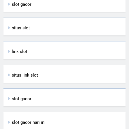
slot gacor
situs slot
link slot
situs link slot
slot gacor
slot gacor hari ini