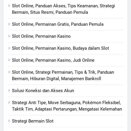
Slot Online, Panduan Akses, Tips Keamanan, Strategi
Bermain, Situs Resmi, Panduan Pemula
Slot Online, Permainan Gratis, Panduan Pemula
Slot Online, Permainan Kasino
Slot Online, Permainan Kasino, Budaya dalam Slot
Slot Online, Permainan Kasino, Judi Online
Slot Online, Strategi Permainan, Tips & Trik, Panduan
Bermain, Hiburan Digital, Manajemen Bankroll
Solusi Koneksi dan Akses Akun
Strategi Anti Tipe, Move Serbaguna, Pokémon Fleksibel,
Taktik Tim, Adaptasi Pertarungan, Mengatasi Kelemahan
Strategi Bermain Slot