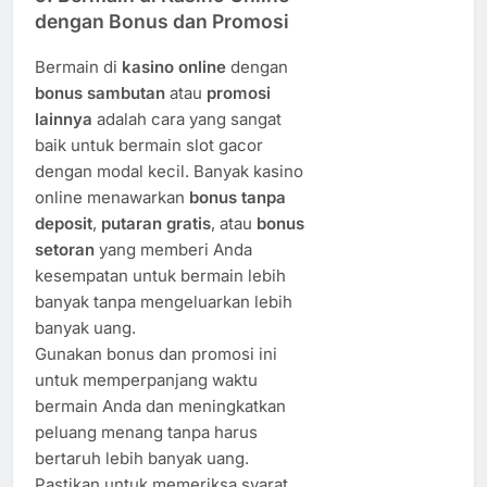
dengan Bonus dan Promosi
Bermain di
kasino online
dengan
bonus sambutan
atau
promosi
lainnya
adalah cara yang sangat
baik untuk bermain slot gacor
dengan modal kecil. Banyak kasino
online menawarkan
bonus tanpa
deposit
,
putaran gratis
, atau
bonus
setoran
yang memberi Anda
kesempatan untuk bermain lebih
banyak tanpa mengeluarkan lebih
banyak uang.
Gunakan bonus dan promosi ini
untuk memperpanjang waktu
bermain Anda dan meningkatkan
peluang menang tanpa harus
bertaruh lebih banyak uang.
Pastikan untuk memeriksa syarat