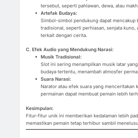
tersebut, seperti pahlawan, dewa, atau makh
Artefak Budaya:
Simbol-simbol pendukung dapat mencakup 
tradisional, seperti perhiasan, senjata kuno,
terkait dengan cerita.
C. Efek Audio yang Mendukung Narasi:
Musik Tradisional:
Slot ini sering menampilkan musik latar yang 
budaya tertentu, menambah atmosfer perma
Suara Narasi:
Narator atau efek suara yang menceritakan 
permainan dapat membuat pemain lebih terh
Kesimpulan:
Fitur-fitur unik ini memberikan kedalaman lebih p
memastikan pemain tetap terhibur sambil menelusur