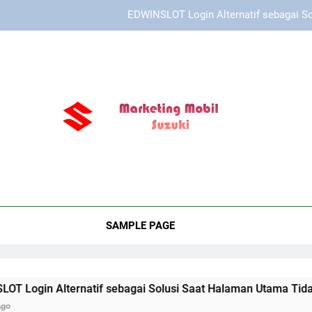
EDWINSLOT Login Alternatif sebagai So
Login Edwinslot Resmi den
Lebah4D Login Resmi untuk Pengalama
Cara Mengatasi Kendala Halaman U
EDWINSLOT Login Alternatif sebagai So
Login Edwinslot Resmi den
keting Mobil Suzuki
Informasi Promo Dan Produk Mobil Suzuki Di Marketing Mobil 
Lebah4D Login Resmi untuk Pengalama
SAMPLE PAGE
ternatif sebagai Solusi Saat Halaman Utama Tidak Stabil