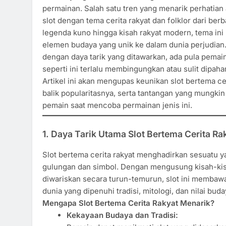
permainan. Salah satu tren yang menarik perhatia
slot dengan tema cerita rakyat dan folklor dari berb
legenda kuno hingga kisah rakyat modern, tema in
elemen budaya yang unik ke dalam dunia perjudian
dengan daya tarik yang ditawarkan, ada pula pema
seperti ini terlalu membingungkan atau sulit dipaha
Artikel ini akan mengupas keunikan slot bertema cer
balik popularitasnya, serta tantangan yang mungkin
pemain saat mencoba permainan jenis ini.
1. Daya Tarik Utama Slot Bertema Cerita Ra
Slot bertema cerita rakyat menghadirkan sesuatu ya
gulungan dan simbol. Dengan mengusung kisah-kis
diwariskan secara turun-temurun, slot ini membaw
dunia yang dipenuhi tradisi, mitologi, dan nilai buda
Mengapa Slot Bertema Cerita Rakyat Menarik?
Kekayaan Budaya dan Tradisi: