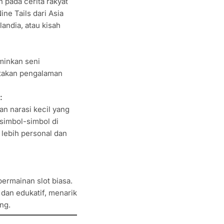
 pada cerita rakyat
ine Tails dari Asia
andia, atau kisah
minkan seni
ptakan pengalaman
:
an narasi kecil yang
simbol-simbol di
 lebih personal dan
ermainan slot biasa.
dan edukatif, menarik
ng.