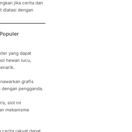
ngkan jika cerita dan
at diatasi dengan
 Populer
kter yang dapat
bol hewan lucu,
enarik.
menawarkan grafis
is dengan pengganda.
s, slot ini
dan mekanisme
cerita rakyat dapat