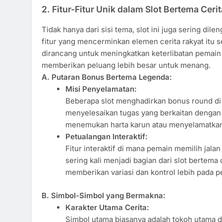
2. Fitur-Fitur Unik dalam Slot Bertema Ceri
Tidak hanya dari sisi tema, slot ini juga sering dile
fitur yang mencerminkan elemen cerita rakyat itu send
dirancang untuk meningkatkan keterlibatan pemain
memberikan peluang lebih besar untuk menang.
A. Putaran Bonus Bertema Legenda:
Misi Penyelamatan:
Beberapa slot menghadirkan bonus round d
menyelesaikan tugas yang berkaitan dengan c
menemukan harta karun atau menyelamatkan
Petualangan Interaktif:
Fitur interaktif di mana pemain memilih jalan
sering kali menjadi bagian dari slot bertema c
memberikan variasi dan kontrol lebih pada 
B. Simbol-Simbol yang Bermakna:
Karakter Utama Cerita:
Simbol utama biasanya adalah tokoh utama da