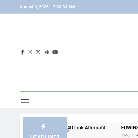
Skip
August 9, 2026
7:30:35 AM
to
content
Mar
Dapatkan 
a melalui TIARA4D Link Alternatif
EDWINSLOT Login Al
1 Month Ago
HEADLINES