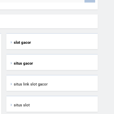
slot gacor
situs gacor
situs link slot gacor
situs slot