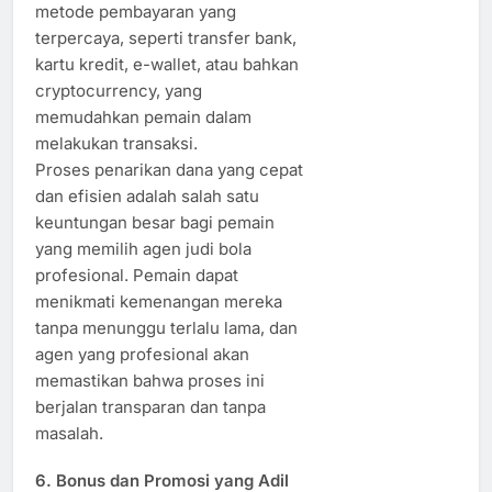
metode pembayaran yang
terpercaya, seperti transfer bank,
kartu kredit, e-wallet, atau bahkan
cryptocurrency, yang
memudahkan pemain dalam
melakukan transaksi.
Proses penarikan dana yang cepat
dan efisien adalah salah satu
keuntungan besar bagi pemain
yang memilih agen judi bola
profesional. Pemain dapat
menikmati kemenangan mereka
tanpa menunggu terlalu lama, dan
agen yang profesional akan
memastikan bahwa proses ini
berjalan transparan dan tanpa
masalah.
6.
Bonus dan Promosi yang Adil