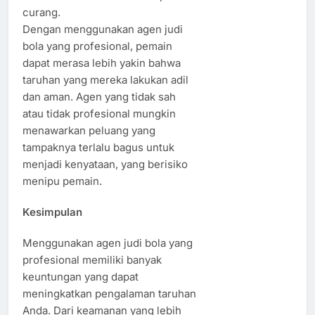
curang.
Dengan menggunakan agen judi
bola yang profesional, pemain
dapat merasa lebih yakin bahwa
taruhan yang mereka lakukan adil
dan aman. Agen yang tidak sah
atau tidak profesional mungkin
menawarkan peluang yang
tampaknya terlalu bagus untuk
menjadi kenyataan, yang berisiko
menipu pemain.
Kesimpulan
Menggunakan agen judi bola yang
profesional memiliki banyak
keuntungan yang dapat
meningkatkan pengalaman taruhan
Anda. Dari keamanan yang lebih