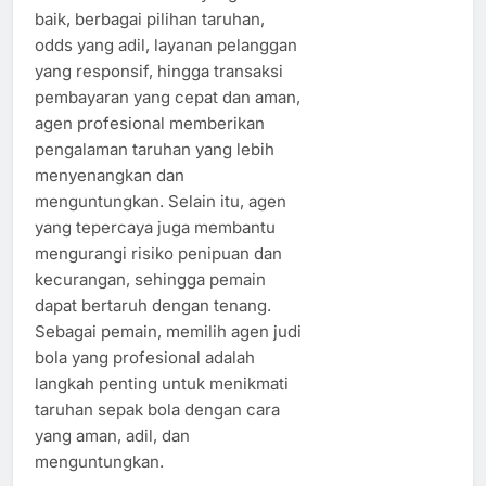
baik, berbagai pilihan taruhan,
odds yang adil, layanan pelanggan
yang responsif, hingga transaksi
pembayaran yang cepat dan aman,
agen profesional memberikan
pengalaman taruhan yang lebih
menyenangkan dan
menguntungkan. Selain itu, agen
yang tepercaya juga membantu
mengurangi risiko penipuan dan
kecurangan, sehingga pemain
dapat bertaruh dengan tenang.
Sebagai pemain, memilih agen judi
bola yang profesional adalah
langkah penting untuk menikmati
taruhan sepak bola dengan cara
yang aman, adil, dan
menguntungkan.