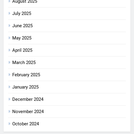
August 2025
July 2025
June 2025
May 2025
April 2025
March 2025
February 2025
January 2025
December 2024
November 2024
October 2024