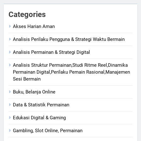
Categories
Akses Harian Aman
Analisis Perilaku Pengguna & Strategi Waktu Bermain
Analisis Permainan & Strategi Digital
Analisis Struktur Permainan,Studi Ritme Reel,Dinamika
Permainan Digital,Perilaku Pemain Rasional,Manajemen
Sesi Bermain
Buku, Belanja Online
Data & Statistik Permainan
Edukasi Digital & Gaming
Gambling, Slot Online, Permainan