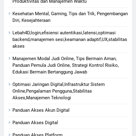
Produktivitas dan Manajemen Waktu
Kesehatan Mental, Gaming, Tips dan Trik, Pengembangan
Diri, Kesejahteraan
Lebah4D,login,efisiensi autentikasi,latensi,optimasi
backend,manajemen sesi,keamanan adaptif,UX,stabilitas
akses
Manajemen Modal Judi Online, Tips Bermain Aman,
Panduan Pemula Judi Online, Strategi Kontrol Risiko,
Edukasi Bermain Bertanggung Jawab
Optimasi Jaringan Digital,Infrastruktur Sistem
Online,Pengalaman Pengguna,Stabilitas
Akses,Manajemen Teknologi
Panduan Akses Akun Digital
Panduan Akses Digital
Panduan Akses Platform