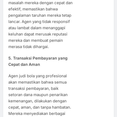
masalah mereka dengan cepat dan
efektif, memastikan bahwa
pengalaman taruhan mereka tetap
lancar. Agen yang tidak responsif
atau lambat dalam menanggapi
keluhan dapat merusak reputasi
mereka dan membuat pemain
merasa tidak dihargai.
5.
Transaksi Pembayaran yang
Cepat dan Aman
Agen judi bola yang profesional
akan memastikan bahwa semua
transaksi pembayaran, baik
setoran dana maupun penarikan
kemenangan, dilakukan dengan
cepat, aman, dan tanpa hambatan.
Mereka menyediakan berbagai