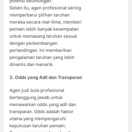
potensi keuntungan.
Selain itu, agen profesional sering
memperbarui pilihan taruhan
mereka secara real-time, memberi
pemain lebih banyak kesempatan
untuk memasang taruhan sesuai
dengan perkembangan
pertandingan. Ini memberikan
pengalaman taruhan yang lebih
dinamis dan menarik.
3.
Odds yang Adil dan Transparan
Agen judi bola profesional
bertanggung jawab untuk
menawarkan odds yang adil dan
transparan. Odds adalah faktor
utama yang mempengaruhi
keputusan taruhan pemain.