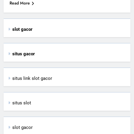
Read More
slot gacor
situs gacor
situs link slot gacor
situs slot
slot gacor