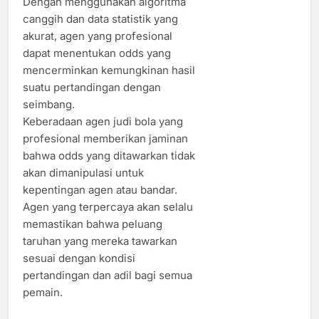
Dengan menggunakan algoritma
canggih dan data statistik yang
akurat, agen yang profesional
dapat menentukan odds yang
mencerminkan kemungkinan hasil
suatu pertandingan dengan
seimbang.
Keberadaan agen judi bola yang
profesional memberikan jaminan
bahwa odds yang ditawarkan tidak
akan dimanipulasi untuk
kepentingan agen atau bandar.
Agen yang terpercaya akan selalu
memastikan bahwa peluang
taruhan yang mereka tawarkan
sesuai dengan kondisi
pertandingan dan adil bagi semua
pemain.