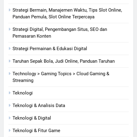
Strategi Bermain, Manajemen Waktu, Tips Slot Online,
Panduan Pemula, Slot Online Terpercaya
Strategi Digital, Pengembangan Situs, SEO dan
Pemasaran Konten
Strategi Permainan & Edukasi Digital
Taruhan Sepak Bola, Judi Online, Panduan Taruhan
Technology > Gaming Topics > Cloud Gaming &
Streaming
Teknologi
Teknologi & Analisis Data
Teknologi & Digital
Teknologi & Fitur Game