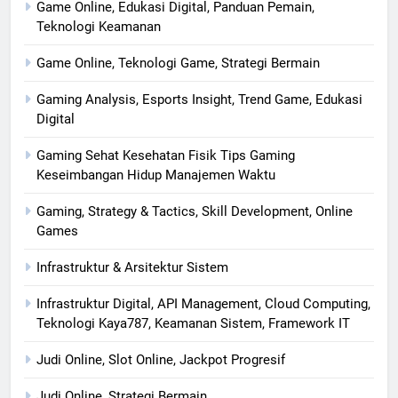
Game Online, Edukasi Digital, Panduan Pemain,
Teknologi Keamanan
Game Online, Teknologi Game, Strategi Bermain
Gaming Analysis, Esports Insight, Trend Game, Edukasi
Digital
Gaming Sehat Kesehatan Fisik Tips Gaming
Keseimbangan Hidup Manajemen Waktu
Gaming, Strategy & Tactics, Skill Development, Online
Games
Infrastruktur & Arsitektur Sistem
Infrastruktur Digital, API Management, Cloud Computing,
Teknologi Kaya787, Keamanan Sistem, Framework IT
Judi Online, Slot Online, Jackpot Progresif
Judi Online, Strategi Bermain