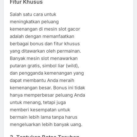
Fitur Khusus
Salah satu cara untuk
meningkatkan peluang
kemenangan di mesin slot gacor
adalah dengan memanfaatkan
berbagai bonus dan fitur khusus
yang ditawarkan oleh permainan.
Banyak mesin slot menawarkan
putaran gratis, simbol liar (wild),
dan pengganda kemenangan yang
dapat membantu Anda meraih
kemenangan besar. Bonus ini tidak
hanya memperbesar peluang Anda
untuk menang, tetapi juga
memberi kesempatan untuk
bermain lebih lama tanpa harus
mengeluarkan lebih banyak uang.