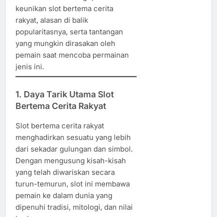
keunikan slot bertema cerita
rakyat, alasan di balik
popularitasnya, serta tantangan
yang mungkin dirasakan oleh
pemain saat mencoba permainan
jenis ini.
1. Daya Tarik Utama Slot
Bertema Cerita Rakyat
Slot bertema cerita rakyat
menghadirkan sesuatu yang lebih
dari sekadar gulungan dan simbol.
Dengan mengusung kisah-kisah
yang telah diwariskan secara
turun-temurun, slot ini membawa
pemain ke dalam dunia yang
dipenuhi tradisi, mitologi, dan nilai