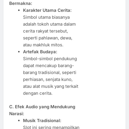
Bermakna:
Karakter Utama Cerita:
Simbol utama biasanya
adalah tokoh utama dalam
cerita rakyat tersebut,
seperti pahlawan, dewa,
atau makhluk mitos.
Artefak Budaya:
Simbol-simbol pendukung
dapat mencakup barang-
barang tradisional, seperti
perhiasan, senjata kuno,
atau alat musik yang terkait
dengan cerita.
C. Efek Audio yang Mendukung
Narasi:
Musik Tradisional:
Slot ini sering menampilkan