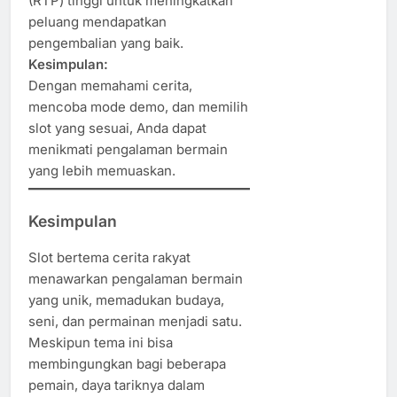
(RTP) tinggi untuk meningkatkan
peluang mendapatkan
pengembalian yang baik.
Kesimpulan:
Dengan memahami cerita,
mencoba mode demo, dan memilih
slot yang sesuai, Anda dapat
menikmati pengalaman bermain
yang lebih memuaskan.
Kesimpulan
Slot bertema cerita rakyat
menawarkan pengalaman bermain
yang unik, memadukan budaya,
seni, dan permainan menjadi satu.
Meskipun tema ini bisa
membingungkan bagi beberapa
pemain, daya tariknya dalam