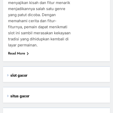
menyajikan kisah dan fitur menarik
menjadikannya salah satu genre
yang patut dicoba. Dengan
memahami cerita dan fitur-
fiturnya, pemain dapat menikmati
slot ini sambil merasakan kekayaan
tradisi yang dihidupkan kembali di
layar permainan.
Read More
slot gacor
situs gacor