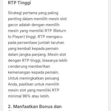
RTP Tinggi
Strategi pertama yang paling
penting dalam memilih mesin slot
gacor adalah dengan memilih
mesin yang memiliki RTP (Return
to Player) tinggi. RTP mengacu
pada persentase jumlah taruhan
yang kembali kepada pemain
dalam jangka panjang. Mesin slot
dengan RTP tinggi, biasanya lebih
cenderung memberikan
kemenangan kepada pemain.
Untuk meningkatkan peluang
Anda, pastikan untuk memilih
mesin slot yang memiliki RTP
minimal 96% atau lebih.
2. Manfaatkan Bonus dan