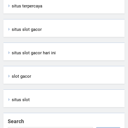
situs terpercaya
situs slot gacor
situs slot gacor hari ini
slot gacor
situs slot
Search