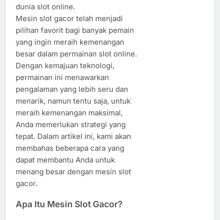
dunia slot online.
Mesin slot gacor telah menjadi
pilihan favorit bagi banyak pemain
yang ingin meraih kemenangan
besar dalam permainan slot online.
Dengan kemajuan teknologi,
permainan ini menawarkan
pengalaman yang lebih seru dan
menarik, namun tentu saja, untuk
meraih kemenangan maksimal,
Anda memerlukan strategi yang
tepat. Dalam artikel ini, kami akan
membahas beberapa cara yang
dapat membantu Anda untuk
menang besar dengan mesin slot
gacor.
Apa Itu Mesin Slot Gacor?