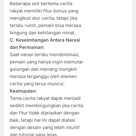
Beberapa slot bertema cerita
rakyat memiliki fitur bonus yang
mengikuti alur cerita, tetapi jika
terlalu rumit, pemain bisa merasa
bingung dan kehilangan minat.
C. Keseimbangan Antara Narasi
dan Permainan:
Saat narasi terlalu mendominasi,
pemain yang hanya ingin memutar
gulungan dan menang mungkin
merasa terganggu oleh elemen
cerita yang terus muncul.
Kesimpulan:
Tema cerita rakyat dapat menjadi
sedikit membingungkan jika cerita
dan fitur tidak dijelaskan dengan
baik, tetapi hal ini dapat diatasi
dengan desain yang lebih intuitif
dan tutorial yang jelas.