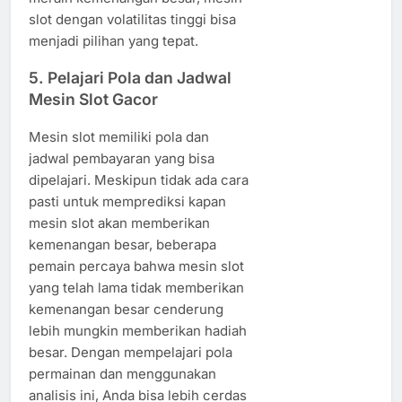
slot dengan volatilitas tinggi bisa
menjadi pilihan yang tepat.
5. Pelajari Pola dan Jadwal
Mesin Slot Gacor
Mesin slot memiliki pola dan
jadwal pembayaran yang bisa
dipelajari. Meskipun tidak ada cara
pasti untuk memprediksi kapan
mesin slot akan memberikan
kemenangan besar, beberapa
pemain percaya bahwa mesin slot
yang telah lama tidak memberikan
kemenangan besar cenderung
lebih mungkin memberikan hadiah
besar. Dengan mempelajari pola
permainan dan menggunakan
analisis ini, Anda bisa lebih cerdas