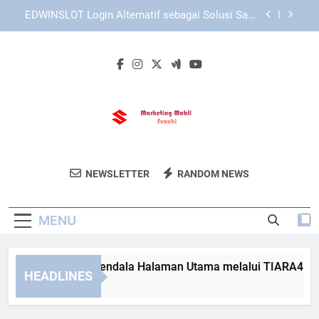
Skip
Login Edwinslot Resmi dengan Fokus pada
to
Kenyamanan Pengguna
content
Lebah4D Login Resmi untuk Pengalaman Akses
yang Lebih Praktis dan Aman
Cara Mengatasi Kendala Halaman Utama melalui
TIARA4D Link Alternatif
EDWINSLOT Login Alternatif sebagai Solusi Saat
Halaman Utama Tidak Stabil
Login Edwinslot Resmi dengan Fokus pada
Kenyamanan Pengguna
Marketing Mobil
Dapatkan Informasi Promo Dan Produk
Lebah4D Login Resmi untuk Pengalaman Akses
NEWSLETTER
RANDOM NEWS
Suzuki
yang Lebih Praktis dan Aman
Mobil Suzuki Di Marketing Mobil Suzuki.
MENU
ra Mengatasi Kendala Halaman Utama melalui TIARA4D Link A
HEADLINES
Weeks Ago