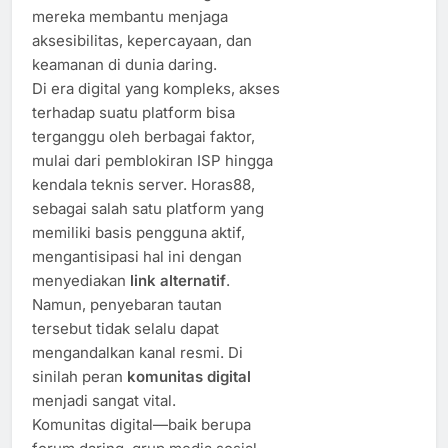
mereka membantu menjaga
aksesibilitas, kepercayaan, dan
keamanan di dunia daring.
Di era digital yang kompleks, akses
terhadap suatu platform bisa
terganggu oleh berbagai faktor,
mulai dari pemblokiran ISP hingga
kendala teknis server. Horas88,
sebagai salah satu platform yang
memiliki basis pengguna aktif,
mengantisipasi hal ini dengan
menyediakan
link alternatif
.
Namun, penyebaran tautan
tersebut tidak selalu dapat
mengandalkan kanal resmi. Di
sinilah peran
komunitas digital
menjadi sangat vital.
Komunitas digital—baik berupa