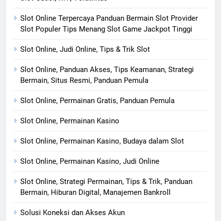
Slot Online Terpercaya Panduan Bermain Slot Provider
Slot Populer Tips Menang Slot Game Jackpot Tinggi
Slot Online, Judi Online, Tips & Trik Slot
Slot Online, Panduan Akses, Tips Keamanan, Strategi
Bermain, Situs Resmi, Panduan Pemula
Slot Online, Permainan Gratis, Panduan Pemula
Slot Online, Permainan Kasino
Slot Online, Permainan Kasino, Budaya dalam Slot
Slot Online, Permainan Kasino, Judi Online
Slot Online, Strategi Permainan, Tips & Trik, Panduan
Bermain, Hiburan Digital, Manajemen Bankroll
Solusi Koneksi dan Akses Akun