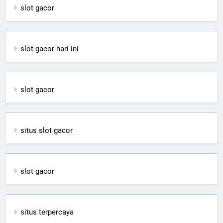
slot gacor
slot gacor hari ini
slot gacor
situs slot gacor
slot gacor
situs terpercaya