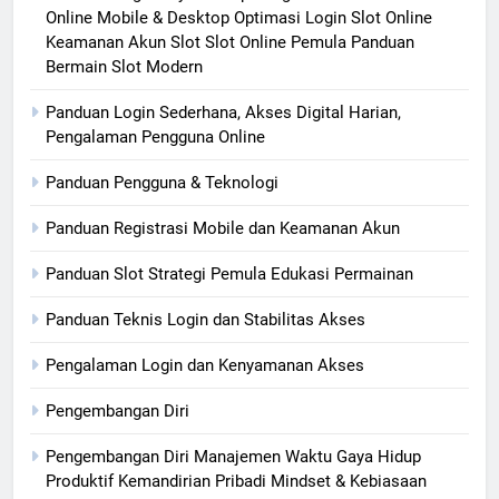
Online Mobile & Desktop Optimasi Login Slot Online
Keamanan Akun Slot Slot Online Pemula Panduan
Bermain Slot Modern
Panduan Login Sederhana, Akses Digital Harian,
Pengalaman Pengguna Online
Panduan Pengguna & Teknologi
Panduan Registrasi Mobile dan Keamanan Akun
Panduan Slot Strategi Pemula Edukasi Permainan
Panduan Teknis Login dan Stabilitas Akses
Pengalaman Login dan Kenyamanan Akses
Pengembangan Diri
Pengembangan Diri Manajemen Waktu Gaya Hidup
Produktif Kemandirian Pribadi Mindset & Kebiasaan