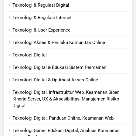
Teknologi & Regulasi Digital
Teknologi & Regulasi Internet
Teknologi & User Experience
Teknologi Akses & Perilaku Komunitas Online
Teknologi Digital
Teknologi Digital & Edukasi Sistem Permainan
Teknologi Digital & Optimasi Akses Online
Teknologi Digital, Infrastruktur Web, Keamanan Siber,
Kinerja Server, UX & Aksesibilitas, Manajemen Risiko
Digital
Teknologi Digital, Panduan Online, Keamanan Web
Teknologi Game, Edukasi Digital, Analisis Komunitas,