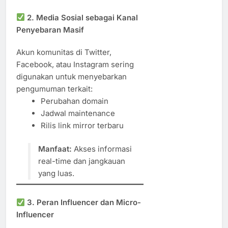
2.
Media Sosial sebagai Kanal
Penyebaran Masif
Akun komunitas di Twitter,
Facebook, atau Instagram sering
digunakan untuk menyebarkan
pengumuman terkait:
Perubahan domain
Jadwal maintenance
Rilis link mirror terbaru
Manfaat:
Akses informasi
real-time dan jangkauan
yang luas.
3.
Peran Influencer dan Micro-
Influencer