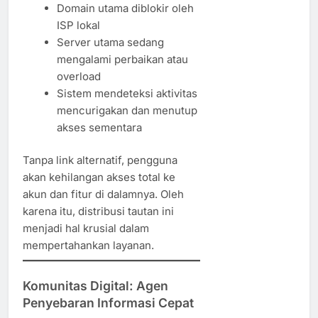
Domain utama diblokir oleh
ISP lokal
Server utama sedang
mengalami perbaikan atau
overload
Sistem mendeteksi aktivitas
mencurigakan dan menutup
akses sementara
Tanpa link alternatif, pengguna
akan kehilangan akses total ke
akun dan fitur di dalamnya. Oleh
karena itu, distribusi tautan ini
menjadi hal krusial dalam
mempertahankan layanan.
Komunitas Digital: Agen
Penyebaran Informasi Cepat