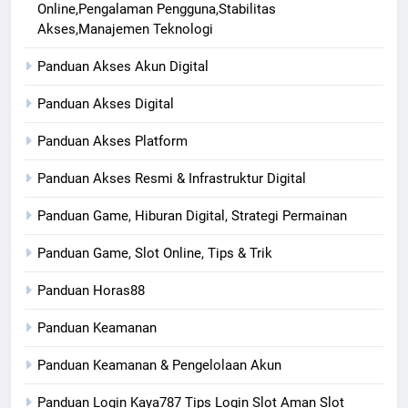
Online,Pengalaman Pengguna,Stabilitas
Akses,Manajemen Teknologi
Panduan Akses Akun Digital
Panduan Akses Digital
Panduan Akses Platform
Panduan Akses Resmi & Infrastruktur Digital
Panduan Game, Hiburan Digital, Strategi Permainan
Panduan Game, Slot Online, Tips & Trik
Panduan Horas88
Panduan Keamanan
Panduan Keamanan & Pengelolaan Akun
Panduan Login Kaya787 Tips Login Slot Aman Slot