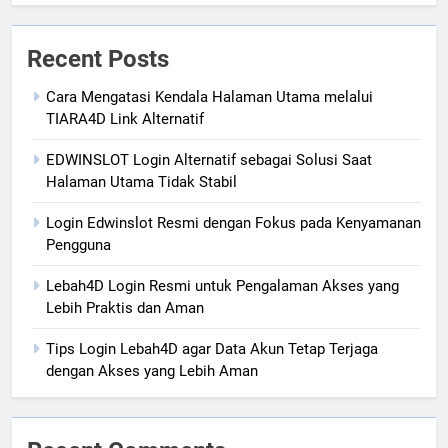
Recent Posts
Cara Mengatasi Kendala Halaman Utama melalui
TIARA4D Link Alternatif
EDWINSLOT Login Alternatif sebagai Solusi Saat
Halaman Utama Tidak Stabil
Login Edwinslot Resmi dengan Fokus pada Kenyamanan
Pengguna
Lebah4D Login Resmi untuk Pengalaman Akses yang
Lebih Praktis dan Aman
Tips Login Lebah4D agar Data Akun Tetap Terjaga
dengan Akses yang Lebih Aman