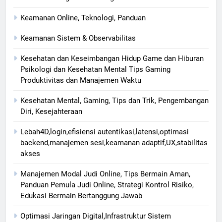
Keamanan Online, Teknologi, Panduan
Keamanan Sistem & Observabilitas
Kesehatan dan Keseimbangan Hidup Game dan Hiburan
Psikologi dan Kesehatan Mental Tips Gaming
Produktivitas dan Manajemen Waktu
Kesehatan Mental, Gaming, Tips dan Trik, Pengembangan
Diri, Kesejahteraan
Lebah4D,login,efisiensi autentikasi,latensi,optimasi
backend,manajemen sesi,keamanan adaptif,UX,stabilitas
akses
Manajemen Modal Judi Online, Tips Bermain Aman,
Panduan Pemula Judi Online, Strategi Kontrol Risiko,
Edukasi Bermain Bertanggung Jawab
Optimasi Jaringan Digital,Infrastruktur Sistem