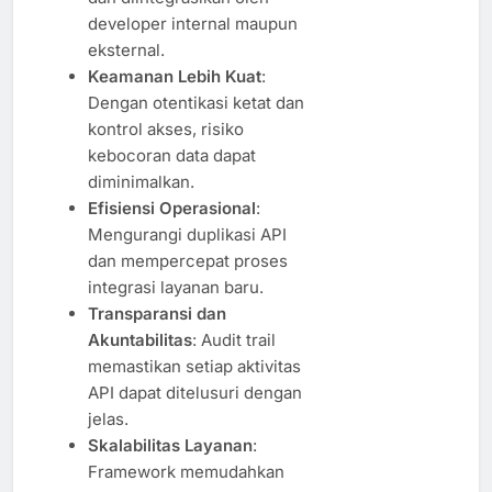
developer internal maupun
eksternal.
Keamanan Lebih Kuat
:
Dengan otentikasi ketat dan
kontrol akses, risiko
kebocoran data dapat
diminimalkan.
Efisiensi Operasional
:
Mengurangi duplikasi API
dan mempercepat proses
integrasi layanan baru.
Transparansi dan
Akuntabilitas
: Audit trail
memastikan setiap aktivitas
API dapat ditelusuri dengan
jelas.
Skalabilitas Layanan
:
Framework memudahkan