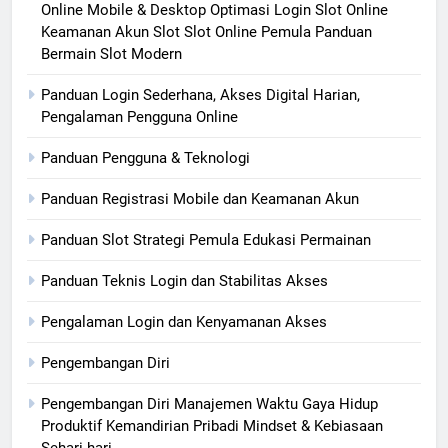
Online Mobile & Desktop Optimasi Login Slot Online
Keamanan Akun Slot Slot Online Pemula Panduan
Bermain Slot Modern
Panduan Login Sederhana, Akses Digital Harian,
Pengalaman Pengguna Online
Panduan Pengguna & Teknologi
Panduan Registrasi Mobile dan Keamanan Akun
Panduan Slot Strategi Pemula Edukasi Permainan
Panduan Teknis Login dan Stabilitas Akses
Pengalaman Login dan Kenyamanan Akses
Pengembangan Diri
Pengembangan Diri Manajemen Waktu Gaya Hidup
Produktif Kemandirian Pribadi Mindset & Kebiasaan
Sehari-hari