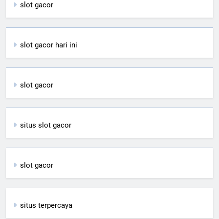
slot gacor
slot gacor hari ini
slot gacor
situs slot gacor
slot gacor
situs terpercaya