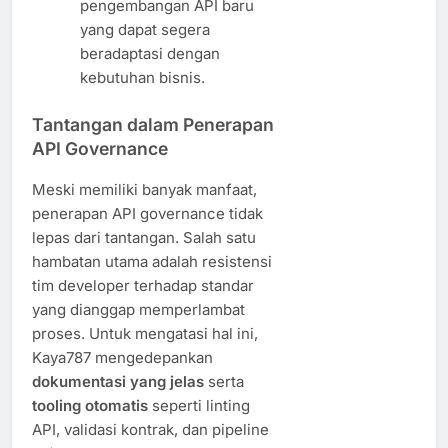
pengembangan API baru
yang dapat segera
beradaptasi dengan
kebutuhan bisnis.
Tantangan dalam Penerapan
API Governance
Meski memiliki banyak manfaat,
penerapan API governance tidak
lepas dari tantangan. Salah satu
hambatan utama adalah resistensi
tim developer terhadap standar
yang dianggap memperlambat
proses. Untuk mengatasi hal ini,
Kaya787 mengedepankan
dokumentasi yang jelas
serta
tooling otomatis
seperti linting
API, validasi kontrak, dan pipeline