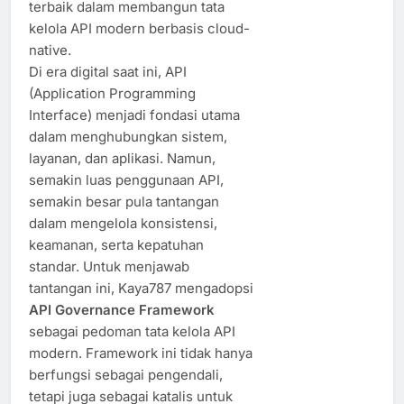
terbaik dalam membangun tata
kelola API modern berbasis cloud-
native.
Di era digital saat ini, API
(Application Programming
Interface) menjadi fondasi utama
dalam menghubungkan sistem,
layanan, dan aplikasi. Namun,
semakin luas penggunaan API,
semakin besar pula tantangan
dalam mengelola konsistensi,
keamanan, serta kepatuhan
standar. Untuk menjawab
tantangan ini, Kaya787 mengadopsi
API Governance Framework
sebagai pedoman tata kelola API
modern. Framework ini tidak hanya
berfungsi sebagai pengendali,
tetapi juga sebagai katalis untuk