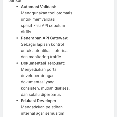
berikut:
Automasi Validasi
:
Menggunakan tool otomatis
untuk memvalidasi
spesifikasi API sebelum
dirilis.
Penerapan API Gateway
:
Sebagai lapisan kontrol
untuk autentikasi, otorisasi,
dan monitoring traffic.
Dokumentasi Terpusat
:
Menyediakan portal
developer dengan
dokumentasi yang
konsisten, mudah diakses,
dan selalu diperbarui.
Edukasi Developer
:
Mengadakan pelatihan
internal agar semua tim